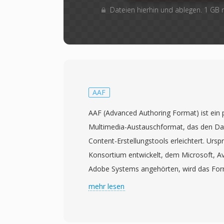
Dateien hierhin und ablegen. 1 GB
AAF
AAF (Advanced Authoring Format) ist ein 
Multimedia-Austauschformat, das den Da
Content-Erstellungstools erleichtert. Urs
Konsortium entwickelt, dem Microsoft, A
Adobe Systems angehörten, wird das For
Advanced Media Workflow Association (A
mehr lesen
1998 veröffentlicht, bietet AAF ein reichh
Framework, das nicht nur Audio- und Vid