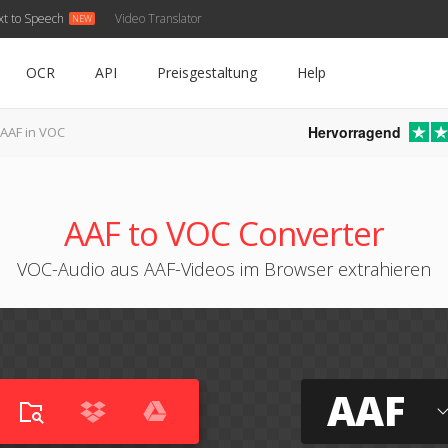
xt to Speech
Video Translator
OCR
API
Preisgestaltung
Help
Hervorragend
AAF in VOC
AAF to VOC Converter
VOC-Audio aus AAF-Videos im Browser extrahieren
AAF