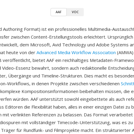
AAF
VOC
 Authoring Format) ist ein professionelles Multimedia-Austausch
sfer zwischen Content-Erstellungstools erleichtert. Ursprünglic
ntwickelt, dem Microsoft, Avid Technology und Adobe Systems a
mat heute von der
Advanced Media Workflow Association
(AMWA) 
 veröffentlicht, bietet AAF ein reichhaltiges Metadaten-Framewor
d Video-Essenz bewahrt, sondern auch redaktionelle Entscheidun
er, Übergänge und Timeline-Strukturen. Dies macht es besonders
ion-Workflows, in denen Projekte zwischen verschiedenen
Schni
 komplexe Kompositionsinformationen beibehalten müssen, die e
rfen würden. AAF unterstützt sowohl eingebettete als auch ref
 Editoren die Flexibilität haben, alles in einer einzigen Datei zu
 mit verlinkten Referenzen zu belassen. Das Format verarbeite
diospuren mit vollständiger Timecode-Unterstützung, was es zu
 Träger für Rundfunk- und Filmprojekte macht. Ein strukturierter 