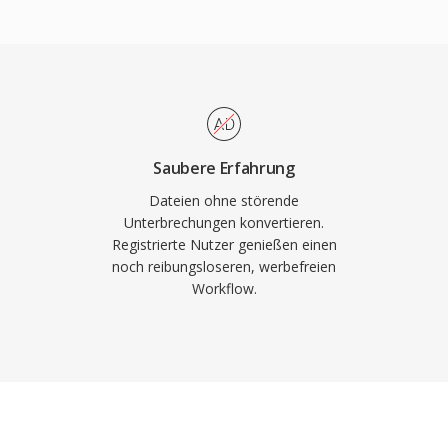
dwareseitige Dekodierung
ten direkt per DMA-
ndere Aufgaben
akte kostbar waren. Das
ielen von id Software,
von Windows und dem
Saubere Erfahrung
 doch für die
Dateien ohne störende
 die mit Vintage-PC-
Unterbrechungen konvertieren.
Registrierte Nutzer genießen einen
eutung.
noch reibungsloseren, werbefreien
Workflow.