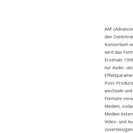
AAF (Advanced
den Datentran
Konsortium e
wird das For
Erstmals 1998
nur Audio- un
Effektparamet
Post-Product
wechseln und
Formate verwe
Medien, sodass
Medien extern
Video- und Au
zuverlässigen