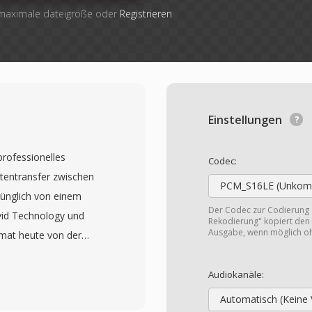
 maximale dateigröße oder
Registrieren
Einstellungen
professionelles
Codec:
tentransfer zwischen
PCM_S16LE (Unkomp
prünglich von einem
Der Codec zur Codierung
vid Technology und
Rekodierung" kopiert den 
Ausgabe, wenn möglich o
mat heute von der
MWA) gepflegt. Erstmals
altiges Metadaten-
Audiokanäle:
eo-Essenz bewahrt,
Automatisch (Keine 