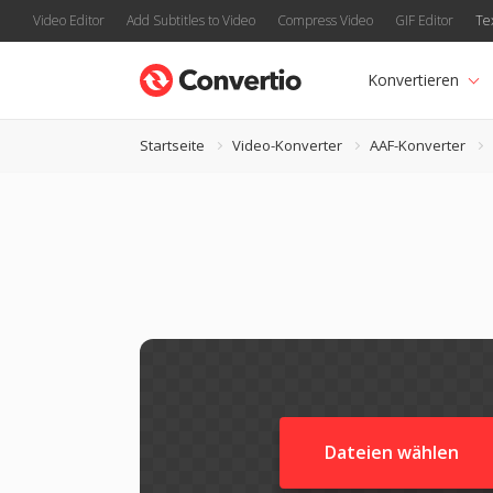
Video Editor
Add Subtitles to Video
Compress Video
GIF Editor
Te
Konvertieren
Startseite
Video-Konverter
AAF-Konverter
Dateien wählen