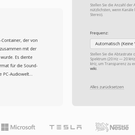
n, Effektparameter,
Stellen Sie die Anzahl der 
 macht es besonders
nützlichsten, wenn Kanäle 
Stereo).
n denen Projekte
 wechseln und komplexe
Frequenz:
üssen, die einfachere
o-Container, der von
zt sowohl eingebettete
Automatisch (Keine 
9 zusammen mit der
ren die Flexibilität
Stellen Sie die Abtastrate
 wurde. Es diente
Spektrum (20 Hz — 20 kHz)
ündeln oder Medien extern
kHz, um Transparenz zu er
rmat für die Sound-
as Format verarbeitet
wiki
.
ie PC-Audiowelt
ständiger Timecode-
: Jede Datei besteht aus
igen Träger für
Alles zurücksetzen
ichenloses PCM, 4-Bit-
ukturierter Ansatz zur
zeichenbehaftetes PCM
rgänge, Keyframes und
io aufnehmen können.
en Anwendungen
-Intervalle,
llen Neuaufbau bei der
e und gab
ktionsplattformen
ber die Klangwiedergabe.