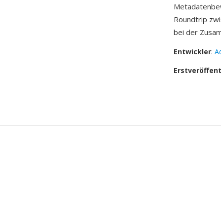
Metadatenbew
Roundtrip zw
bei der Zusa
Entwickler
:
A
Erstveröffen