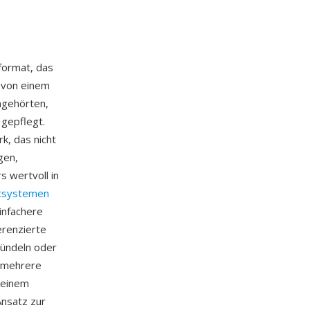
format, das
h von einem
ngehörten,
gepflegt.
k, das nicht
gen,
 wertvoll in
ttsystemen
infachere
erenzierte
 bündeln oder
t mehrere
 einem
Ansatz zur