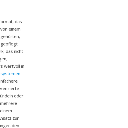
format, das
h von einem
ngehörten,
gepflegt.
k, das nicht
gen,
 wertvoll in
ttsystemen
infachere
erenzierte
 bündeln oder
t mehrere
 einem
Ansatz zur
ungen den