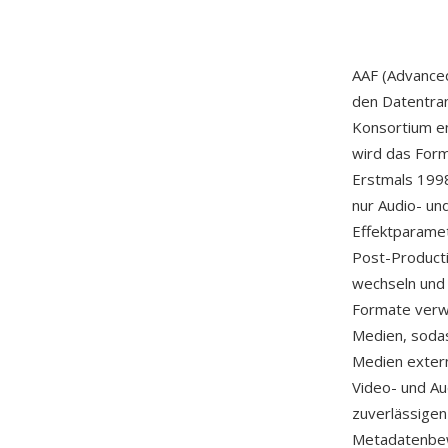
AAF (Advanced
den Datentran
Konsortium e
wird das For
Erstmals 1998
nur Audio- un
Effektparamet
Post-Product
wechseln und
Formate verwe
Medien, sodass
Medien extern
Video- und Au
zuverlässigen
Metadatenbew