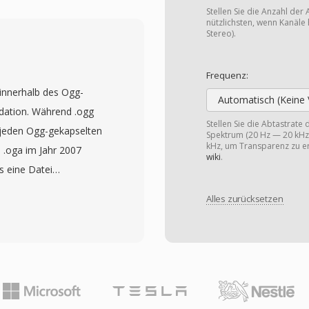
n, Effektparameter,
Stellen Sie die Anzahl der 
 macht es besonders
nützlichsten, wenn Kanäle 
Stereo).
n denen Projekte
 wechseln und komplexe
Frequenz:
üssen, die einfachere
 innerhalb des Ogg-
zt sowohl eingebettete
Automatisch (Keine 
dation. Während .ogg
ren die Flexibilität
Stellen Sie die Abtastrate
ür jeden Ogg-gekapselten
Spektrum (20 Hz — 20 kHz)
ündeln oder Medien extern
kHz, um Transparenz zu er
 .oga im Jahr 2007
as Format verarbeitet
wiki
.
ss eine Datei
ständiger Timecode-
r der Haube können OGA-
igen Träger für
Alles zurücksetzen
AC, Speex oder Opus
ukturierter Ansatz zur
stisch und dient als
rgänge, Keyframes und
verkettete logische
en Anwendungen
 Ein Vorteil von OGA ist
llen Neuaufbau bei der
ie .oga-Erweiterung
ktionsplattformen
abe optimieren, ohne