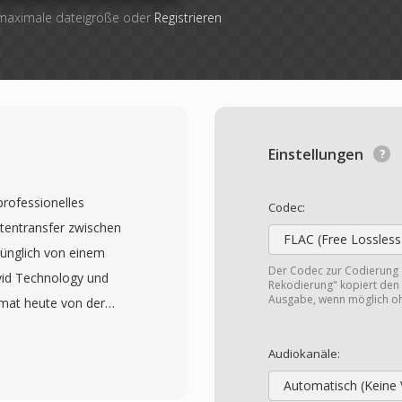
 maximale dateigröße oder
Registrieren
Einstellungen
professionelles
Codec:
tentransfer zwischen
FLAC (Free Lossless
prünglich von einem
Der Codec zur Codierung
vid Technology und
Rekodierung" kopiert den 
Ausgabe, wenn möglich o
mat heute von der
MWA) gepflegt. Erstmals
altiges Metadaten-
Audiokanäle:
eo-Essenz bewahrt,
Automatisch (Keine 