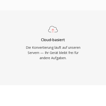
 zu schnelleren
auch führt. Da der Ogg-
ollständig quelloffen
A die patentrechtlichen
 Format unterstützt
disiertes Tagging von
Cloud-basiert
 OGA wird nativ in
Die Konvertierung läuft auf unseren
VLC und den meisten
Servern — Ihr Gerät bleibt frei für
andere Aufgaben.
 und ist damit eine
und Archivierungs-