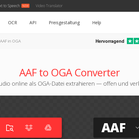
xt to Speech
Video Translator
OCR
API
Preisgestaltung
Help
Hervorragend
AAF in OGA
AAF to OGA Converter
dio online als OGA-Datei extrahieren — offen und verl
AAF