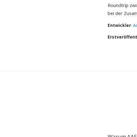
Roundtrip zw
bei der Zusa
Entwickler
:
A
Erstveröffen
Warum AAF 