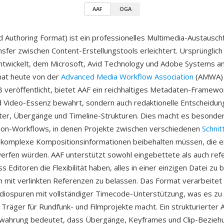
AAF
OGA
 Authoring Format) ist ein professionelles Multimedia-Austausch
sfer zwischen Content-Erstellungstools erleichtert. Ursprünglic
ntwickelt, dem Microsoft, Avid Technology und Adobe Systems a
mat heute von der
Advanced Media Workflow Association
(AMWA) 
 veröffentlicht, bietet AAF ein reichhaltiges Metadaten-Framewor
d Video-Essenz bewahrt, sondern auch redaktionelle Entscheidun
er, Übergänge und Timeline-Strukturen. Dies macht es besonders
ion-Workflows, in denen Projekte zwischen verschiedenen
Schni
 komplexe Kompositionsinformationen beibehalten müssen, die e
rfen würden. AAF unterstützt sowohl eingebettete als auch ref
 Editoren die Flexibilität haben, alles in einer einzigen Datei zu
 mit verlinkten Referenzen zu belassen. Das Format verarbeite
diospuren mit vollständiger Timecode-Unterstützung, was es zu
 Träger für Rundfunk- und Filmprojekte macht. Ein strukturierter 
ahrung bedeutet, dass Übergänge, Keyframes und Clip-Bezieh