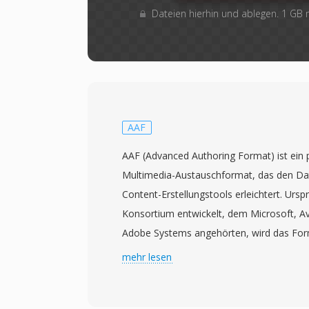
Dateien hierhin und ablegen. 1 GB
AAF
AAF (Advanced Authoring Format) ist ein 
Multimedia-Austauschformat, das den Da
Content-Erstellungstools erleichtert. Urs
Konsortium entwickelt, dem Microsoft, A
Adobe Systems angehörten, wird das For
Advanced Media Workflow Association (A
mehr lesen
1998 veröffentlicht, bietet AAF ein reichh
Framework, das nicht nur Audio- und Vid