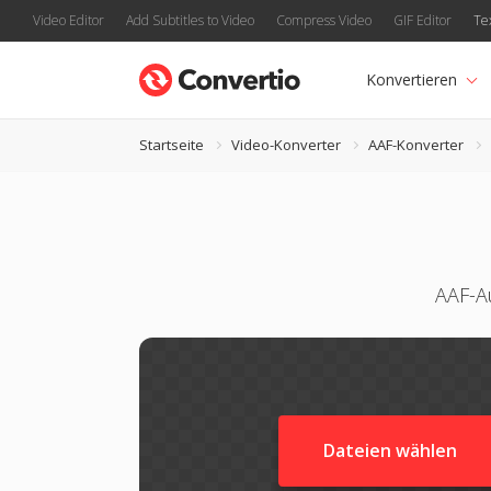
Video Editor
Add Subtitles to Video
Compress Video
GIF Editor
Te
Konvertieren
Startseite
Video-Konverter
AAF-Konverter
AAF-Au
Dateien wählen