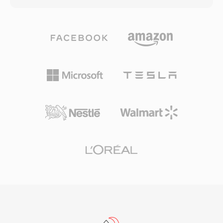
できます。複数のビデオトラックとオーディオト
エンコードされたオーディオを運ぶことができま
ラックを完全なタイムコードサポート付きで処理
す — コンテナはコーデックに依存せず、チェー
し、放送や映画プロジェクトの信頼性の高い伝送
ンされた論理ビットストリームとグラニュールベ
手段となっています。メタデータ保存への体系的
ースのシーキングをサポートするトランスポート
なアプローチにより、トランジション、キーフレ
ラッパーとして機能します。OGAの利点の一つ
ーム、クリップ間の関係がアプリケーション間の
は相互運用性です — .oga拡張子に遭遇したアプ
往復作業を経ても維持され、異なる制作プラット
リケーションはビデオトラックの探索なしにオー
フォーム間でのコラボレーション時の再作業や手
ディオ専用再生に最適化でき、読み込み時間の短
動での再構築を削減します。
縮とメモリ使用量の削減につながります。Oggコ
ンテナとその関連コーデックは完全にオープンソ
ースかつロイヤリティフリーであるため、OGA
はプロプライエタリ形式に影響する特許ライセン
スの複雑さを回避します。この形式はアーティス
ト、アルバム、トラック情報を標準化された方法
でタグ付けするためのVorbisコメントメタデータ
をサポートしています。OGAはFirefox、