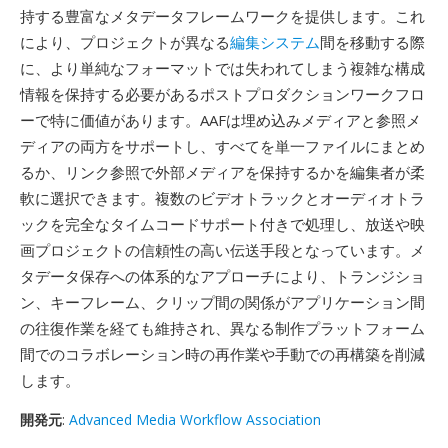
持する豊富なメタデータフレームワークを提供します。これ
により、プロジェクトが異なる
編集システム
間を移動する際
に、より単純なフォーマットでは失われてしまう複雑な構成
情報を保持する必要があるポストプロダクションワークフロ
ーで特に価値があります。AAFは埋め込みメディアと参照メ
ディアの両方をサポートし、すべてを単一ファイルにまとめ
るか、リンク参照で外部メディアを保持するかを編集者が柔
軟に選択できます。複数のビデオトラックとオーディオトラ
ックを完全なタイムコードサポート付きで処理し、放送や映
画プロジェクトの信頼性の高い伝送手段となっています。メ
タデータ保存への体系的なアプローチにより、トランジショ
ン、キーフレーム、クリップ間の関係がアプリケーション間
の往復作業を経ても維持され、異なる制作プラットフォーム
間でのコラボレーション時の再作業や手動での再構築を削減
します。
開発元
:
Advanced Media Workflow Association