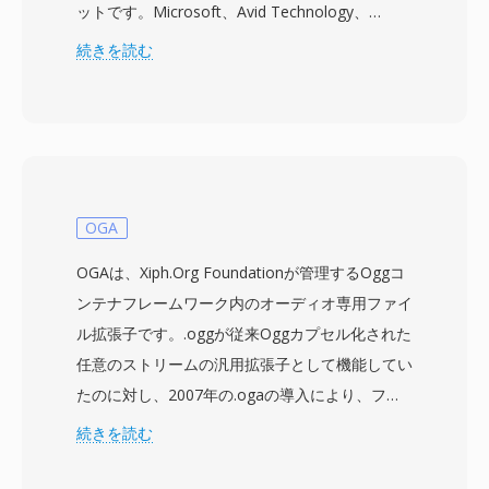
ットです。Microsoft、Avid Technology、
Adobe Systemsを含むコンソーシアムによって
続きを読む
開発され、現在はAdvanced Media Workflow
Association (AMWA) が管理しています。1998年
に初めてリリースされたAAFは、音声や映像のエ
ッセンスデータだけでなく、編集上の決定、エフ
ェクトパラメータ、トランジション、タイムライ
ン構造も保持する豊富なメタデータフレームワー
OGA
クを提供します。これにより、プロジェクトが異
OGAは、Xiph.Org Foundationが管理するOggコ
なる編集システム間を移動する際に、より単純な
ンテナフレームワーク内のオーディオ専用ファイ
フォーマットでは失われてしまう複雑な構成情報
ル拡張子です。.oggが従来Oggカプセル化された
を保持する必要があるポストプロダクションワー
任意のストリームの汎用拡張子として機能してい
クフローで特に価値があります。AAFは埋め込み
たのに対し、2007年の.ogaの導入により、ファ
メディアと参照メディアの両方をサポートし、す
イルがオーディオデータのみを含むことを明示的
続きを読む
べてを単一ファイルにまとめるか、リンク参照で
に示すようになりました。内部的には、OGAフ
外部メディアを保持するかを編集者が柔軟に選択
ァイルはVorbis、FLAC、Speex、またはOpusで