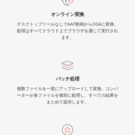
Chromiumベースブラウザ、VLC、およびほとん
オンライン変換
どのLinuxデスクトップ環境でネイティブに再生
デスクトップツールなしでAAF動画からOGAに変換。
され、Webオーディオ配信やアーカイブワーク
処理はすべてクラウド上でブラウザを通じて実行され
フローに実用的な選択肢です。
ます。
バッチ処理
複数ファイルを一度にアップロードして変換。コンバ
ーターが各ファイルを個別に処理し、すべての結果を
まとめて提供します。