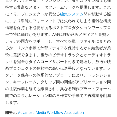
ェクトパラメータ、トランジション、タイムライン構造も保
持する豊富なメタデータフレームワークを提供します。これ
により、プロジェクトが異なる
編集システム
間を移動する際
に、より単純なフォーマットでは失われてしまう複雑な構成
情報を保持する必要があるポストプロダクションワークフロ
ーで特に価値があります。AAFは埋め込みメディアと参照メ
ディアの両方をサポートし、すべてを単一ファイルにまとめ
るか、リンク参照で外部メディアを保持するかを編集者が柔
軟に選択できます。複数のビデオトラックとオーディオトラ
ックを完全なタイムコードサポート付きで処理し、放送や映
画プロジェクトの信頼性の高い伝送手段となっています。メ
タデータ保存への体系的なアプローチにより、トランジショ
ン、キーフレーム、クリップ間の関係がアプリケーション間
の往復作業を経ても維持され、異なる制作プラットフォーム
間でのコラボレーション時の再作業や手動での再構築を削減
します。
開発元
:
Advanced Media Workflow Association