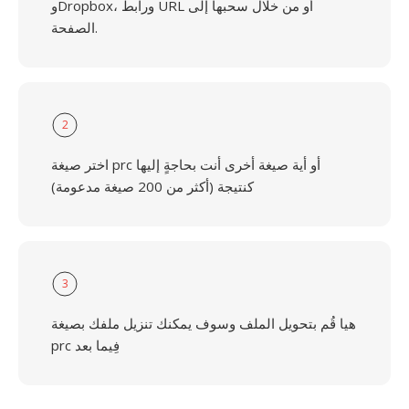
وDropbox، ورابط URL أو من خلال سحبها إلى
الصفحة.
2
اختر صيغة prc أو أية صيغة أخرى أنت بحاجةٍ إليها
كنتيجة (أكثر من 200 صيغة مدعومة)
3
هيا قُم بتحويل الملف وسوف يمكنك تنزيل ملفك بصيغة
prc فِيما بعد