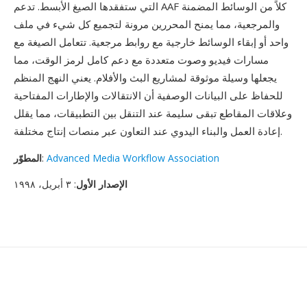
التي ستفقدها الصيغ الأبسط. تدعم AAF كلاً من الوسائط المضمنة
والمرجعية، مما يمنح المحررين مرونة لتجميع كل شيء في ملف
واحد أو إبقاء الوسائط خارجية مع روابط مرجعية. تتعامل الصيغة مع
مسارات فيديو وصوت متعددة مع دعم كامل لرمز الوقت، مما
يجعلها وسيلة موثوقة لمشاريع البث والأفلام. يعني النهج المنظم
للحفاظ على البيانات الوصفية أن الانتقالات والإطارات المفتاحية
وعلاقات المقاطع تبقى سليمة عند التنقل بين التطبيقات، مما يقلل
إعادة العمل والبناء اليدوي عند التعاون عبر منصات إنتاج مختلفة.
Advanced Media Workflow Association
:
المطوّر
الإصدار الأول
: ٣ أبريل، ١٩٩٨