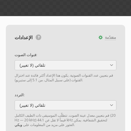
الإعدادات
متقدّمة
قنوات الصوت:
تلقائي (لا تغيير)
قم بتعيين عدد القنوات الصوتية. يكون هذا الإعداد أكثر فائدة عند اختزال
القنوات (على سبيل المثال، من 5.1 إلى ستيريو).
التردد:
تلقائي (لا تغيير)
قم بتعيين معدل عينة الصوت. تتطلّب الموسيقى ذات الطيف الكامل (20
Hz — 20 kHz) قيماً لا تقل عن 44.1 kHz لتحقيق الشفافية. يمكن
.
العثور على مزيد من المعلومات على
ويكي