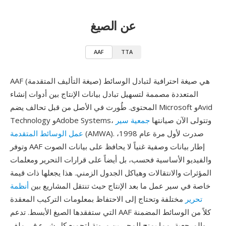
عن الصيغ
AAF
TTA
AAF (صيغة التأليف المتقدمة) هي صيغة احترافية لتبادل الوسائط
المتعددة مصممة لتسهيل تبادل بيانات الإنتاج بين أدوات إنشاء
المحتوى. طُورت في الأصل من قبل تحالف يضم Microsoft وAvid
Technology وAdobe Systems، وتتولى الآن صيانتها
جمعية سير
(AMWA). صدرت لأول مرة عام 1998،
عمل الوسائط المتقدمة
وتوفر AAF إطار بيانات وصفية غنياً لا يحافظ على بيانات الصوت
والفيديو الأساسية فحسب، بل أيضاً على قرارات التحرير ومعلمات
المؤثرات والانتقالات وهياكل الجدول الزمني. هذا يجعلها ذات قيمة
خاصة في سير عمل ما بعد الإنتاج حيث تنتقل المشاريع بين
أنظمة
تحرير
مختلفة وتحتاج إلى الاحتفاظ بمعلومات التركيب المعقدة
التي ستفقدها الصيغ الأبسط. تدعم AAF كلاً من الوسائط المضمنة
والمرجعية، مما يمنح المحررين مرونة لتجميع كل شيء في ملف