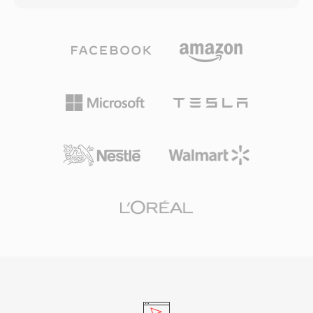
والإطارات المفتاحية وعلاقات المقاطع تبقى سليمة
والأرشفة الاحترافية على حد سواء. سرعة المعالجة
عند التنقل بين التطبيقات، مما يقلل إعادة العمل والبناء
هي إحدى نقاط القوة المميزة لـ TTA — يحقق المرمّز
اليدوي عند التعاون عبر منصات إنتاج مختلفة.
ترميزاً وفك ترميز سريعاً دون أحمال كبيرة على
المعالج، مما يبقيه خفيفاً حتى على العتاد القديم. يدعم
هيكل الملف وسوم بيانات وصفية ID3v1 وID3v2
وAPEv2، لتنتقل معلومات المسار وصورة الألبوم مع
الصوت. ظهر دعم العتاد في العديد من المشغلات
المحمولة، مما منح TTA ميزة عملية على بعض
التنسيقات المنافسة بدون فقدان. يُوزّع التنفيذ
المرجعي مفتوح المصدر بموجب ترخيص GNU GPL،
مما يشجع اعتماد المجتمع والتكاملات الخارجية. رغم أن
مرمّزات أحدث مثل FLAC استحوذت على حصة أكبر
من مشهد الصوت بدون فقدان، يواصل TTA خدمة
المستخدمين الذين يقدّرون بساطته وشفافية ضغطه.