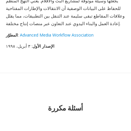
يجعلها وسيلة موثوقة لمشاريع البث والأفلام. يعني النهج المنظم
للحفاظ على البيانات الوصفية أن الانتقالات والإطارات المفتاحية
وعلاقات المقاطع تبقى سليمة عند التنقل بين التطبيقات، مما يقلل
إعادة العمل والبناء اليدوي عند التعاون عبر منصات إنتاج مختلفة.
Advanced Media Workflow Association
:
المطوّر
الإصدار الأول
: ٣ أبريل، ١٩٩٨
أسئلة مكررة