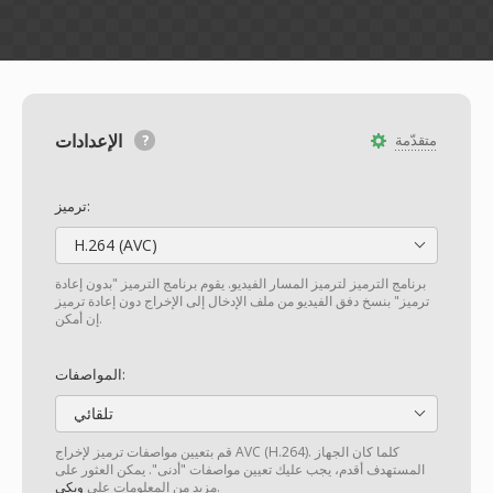
الإعدادات
متقدّمة
ترميز:
H.264 (AVC)
برنامج الترميز لترميز المسار الفيديو. يقوم برنامج الترميز "بدون إعادة
ترميز" بنسخ دفق الفيديو من ملف الإدخال إلى الإخراج دون إعادة ترميز
إن أمكن.
المواصفات:
تلقائي
قم بتعيين مواصفات ترميز لإخراج AVC (H.264). كلما كان الجهاز
المستهدف أقدم، يجب عليك تعيين مواصفات "أدنى". يمكن العثور على
.
مزيد من المعلومات على
ويكي