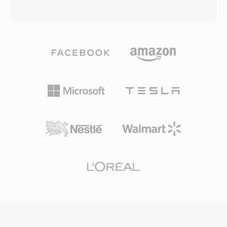
المنظم للحفاظ على البيانات الوصفية أن الانتقالات
بيانات الوسائط تقريباً. تحزم الحاوية في الغالب فيديو
والإطارات المفتاحية وعلاقات المقاطع تبقى سليمة
H.264 أو H.265 مع صوت AAC، رغم أنها تدعم أيضاً
عند التنقل بين التطبيقات، مما يقلل إعادة العمل والبناء
مجموعة واسعة من الترميزات البديلة بما في ذلك
اليدوي عند التعاون عبر منصات إنتاج مختلفة.
AV1 وVP9 وMPEG-4 Visual وAC-3 وALAC. يدعم
التصميم ميزات متقدمة مثل إشارات البث للتنزيل
التدريجي والبث التكيفي وعلامات الفصول ومسارات
الصوت والترجمة المتعددة ووسوم البيانات الوصفية
والصور المصغرة المضمنة. جعلت البنية الموحدة ودعم
الترميزات الواسع MP4 الخيار الافتراضي لمنصات
الفيديو عبر الإنترنت والأجهزة المحمولة والكاميرات
الرقمية ومكتبات وسائط أنظمة التشغيل. يُدعم فيديو
HTML5 بترميز H.264 في MP4 من قبل جميع
المتصفحات الرئيسية، مما يرسخ هذا المزيج كخط
أساس عالمي لتوصيل الفيديو عبر الويب. يتيح حمل
التغليف الفعال، مقترناً بإمكانيات الضغط للترميزات
الحديثة التي يحملها، توزيع فيديو عالي الجودة بأحجام