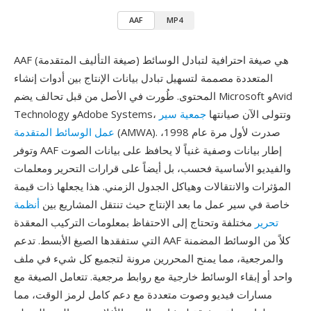
AAF
MP4
AAF (صيغة التأليف المتقدمة) هي صيغة احترافية لتبادل الوسائط
المتعددة مصممة لتسهيل تبادل بيانات الإنتاج بين أدوات إنشاء
المحتوى. طُورت في الأصل من قبل تحالف يضم Microsoft وAvid
Technology وAdobe Systems، وتتولى الآن صيانتها
جمعية سير
(AMWA). صدرت لأول مرة عام 1998،
عمل الوسائط المتقدمة
وتوفر AAF إطار بيانات وصفية غنياً لا يحافظ على بيانات الصوت
والفيديو الأساسية فحسب، بل أيضاً على قرارات التحرير ومعلمات
المؤثرات والانتقالات وهياكل الجدول الزمني. هذا يجعلها ذات قيمة
خاصة في سير عمل ما بعد الإنتاج حيث تنتقل المشاريع بين
أنظمة
تحرير
مختلفة وتحتاج إلى الاحتفاظ بمعلومات التركيب المعقدة
التي ستفقدها الصيغ الأبسط. تدعم AAF كلاً من الوسائط المضمنة
والمرجعية، مما يمنح المحررين مرونة لتجميع كل شيء في ملف
واحد أو إبقاء الوسائط خارجية مع روابط مرجعية. تتعامل الصيغة مع
مسارات فيديو وصوت متعددة مع دعم كامل لرمز الوقت، مما