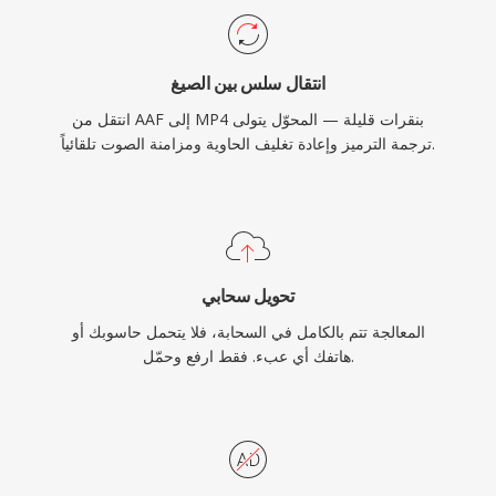
ملفات عملية عبر الشبكات محدودة النطاق الترددي
والأجهزة محدودة التخزين.
انتقال سلس بين الصيغ
انتقل من AAF إلى MP4 بنقرات قليلة — المحوّل يتولى
ترجمة الترميز وإعادة تغليف الحاوية ومزامنة الصوت تلقائياً.
تحويل سحابي
المعالجة تتم بالكامل في السحابة، فلا يتحمل حاسوبك أو
هاتفك أي عبء. فقط ارفع وحمّل.