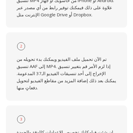
تنسيق MP4 من حاسوبك أو جهاز iPhone أو Android.
علاوة على ذلك فيمكنك توفير رابط من أي مصدر عبر
الإنترنت مثل Google Drive أو Dropbox.
2
تم الآن تحميل ملف الفيديو ويمكنك بدء تحويله من
تنسيق AAF إلى MP4. إذا لزم الأمر قم بتغيير تنسيق
الإخراج إلى أحد تنسيقات الفيديو الـ37 المدعومة.
يمكنك بعد ذلك إضافة المزيد من مقاطع الفيديو لتحويل
دفعاتٍ منها.
3
إن شئت فبإمكانك تخصيص الإعدادات كالدقة والجودة