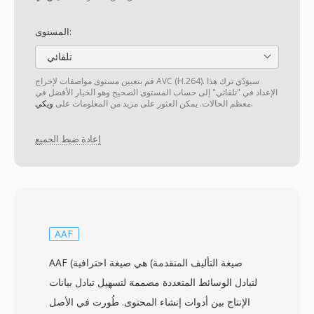
المستوى:
تلقائي
قم بتعيين مستوى مواصفات لإخراج AVC (H.264). سيؤدّي ترك هذا
الإعداد في "تلقائي" إلى حساب المستوى الصحيح وهو الخيار الأفضل في
.
معظم الحالات. يمكن العثور على مزيد من المعلومات على
ويكي
إعادة ضبط الجميع
AAF
AAF (صيغة التأليف المتقدمة) هي صيغة احترافية
لتبادل الوسائط المتعددة مصممة لتسهيل تبادل بيانات
الإنتاج بين أدوات إنشاء المحتوى. طُورت في الأصل