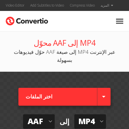
المزيد
Compress Video
Add Subtitles to Video
Video Editor
محوّل AAF إلى MP4
حوّل فيديوهات AAF إلى صيغة MP4 عبر الإنترنت
بسهولة
اختر الملفات
AAF
MP4
إلى