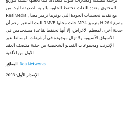
ترجمة مضمنة ومسارات صوت متعددة، مما يجعلها عملية لتوزيع
المحتوى متعدد اللغات. تحتفظ الحاوية بالبنية الصديقة للبث من
RealMedia مع تقديم تحسينات الجودة التي يوفرها ترميز معدل
البت المتغير. رغم أن RMVB حلت محلها MP4 بترميز H.264 وصيغ
حديثة أخرى لمعظم الأغراض، إلا أنها تحتفظ بقاعدة مستخدمين في
الأسواق الآسيوية ولا تزال موجودة في أرشيفات الوسائط عبر
الإنترنت ومجموعات الفيديو الشخصية من حقبة منتصف العقد
الأول من الألفية.
RealNetworks
:
المطوّر
الإصدار الأول
: 2003