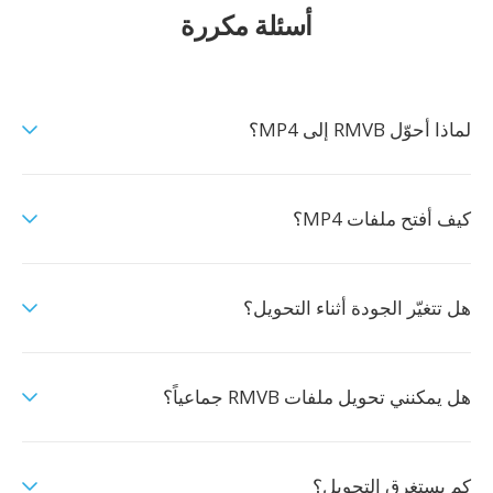
أسئلة مكررة
لماذا أحوّل RMVB إلى MP4؟
كيف أفتح ملفات MP4؟
هل تتغيّر الجودة أثناء التحويل؟
هل يمكنني تحويل ملفات RMVB جماعياً؟
كم يستغرق التحويل؟