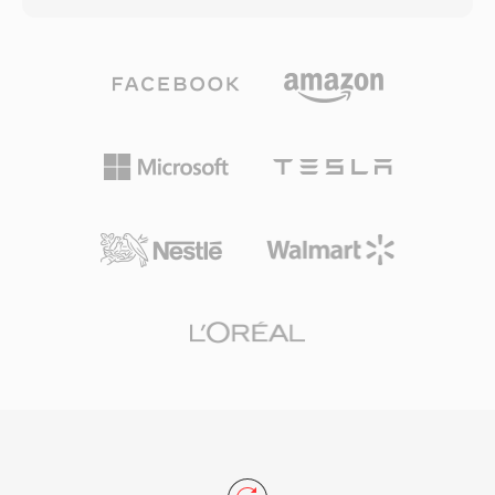
عملية لتوزيع المحتوى متعدد اللغات. تحتفظ الحاوية
H.264 أو H.265 مع صوت AAC، رغم أنها تدعم أيضاً
بالبنية الصديقة للبث من RealMedia مع تقديم
مجموعة واسعة من الترميزات البديلة بما في ذلك
تحسينات الجودة التي يوفرها ترميز معدل البت المتغير.
AV1 وVP9 وMPEG-4 Visual وAC-3 وALAC. يدعم
رغم أن RMVB حلت محلها MP4 بترميز H.264 وصيغ
التصميم ميزات متقدمة مثل إشارات البث للتنزيل
حديثة أخرى لمعظم الأغراض، إلا أنها تحتفظ بقاعدة
التدريجي والبث التكيفي وعلامات الفصول ومسارات
مستخدمين في الأسواق الآسيوية ولا تزال موجودة في
الصوت والترجمة المتعددة ووسوم البيانات الوصفية
أرشيفات الوسائط عبر الإنترنت ومجموعات الفيديو
والصور المصغرة المضمنة. جعلت البنية الموحدة ودعم
الشخصية من حقبة منتصف العقد الأول من الألفية.
الترميزات الواسع MP4 الخيار الافتراضي لمنصات
الفيديو عبر الإنترنت والأجهزة المحمولة والكاميرات
الرقمية ومكتبات وسائط أنظمة التشغيل. يُدعم فيديو
HTML5 بترميز H.264 في MP4 من قبل جميع
المتصفحات الرئيسية، مما يرسخ هذا المزيج كخط
أساس عالمي لتوصيل الفيديو عبر الويب. يتيح حمل
التغليف الفعال، مقترناً بإمكانيات الضغط للترميزات
الحديثة التي يحملها، توزيع فيديو عالي الجودة بأحجام
ملفات عملية عبر الشبكات محدودة النطاق الترددي