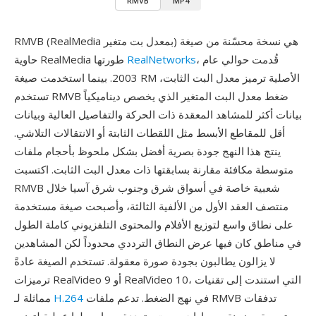
RMVB
MP4
RMVB (RealMedia بمعدل بت متغير) هي نسخة محسّنة من صيغة
، قُدمت حوالي عام
RealNetworks
حاوية RealMedia طورتها
2003. بينما استخدمت صيغة RM الأصلية ترميز معدل البت الثابت،
تستخدم RMVB ضغط معدل البت المتغير الذي يخصص ديناميكياً
بيانات أكثر للمشاهد المعقدة ذات الحركة والتفاصيل العالية وبيانات
أقل للمقاطع الأبسط مثل اللقطات الثابتة أو الانتقالات التلاشي.
ينتج هذا النهج جودة بصرية أفضل بشكل ملحوظ بأحجام ملفات
متوسطة مكافئة مقارنة بسابقتها ذات معدل البت الثابت. اكتسبت
RMVB شعبية خاصة في أسواق شرق وجنوب شرق آسيا خلال
منتصف العقد الأول من الألفية الثالثة، وأصبحت صيغة مستخدمة
على نطاق واسع لتوزيع الأفلام والمحتوى التلفزيوني كاملة الطول
في مناطق كان فيها عرض النطاق الترددي محدوداً لكن المشاهدين
لا يزالون يطالبون بجودة صورة معقولة. تستخدم الصيغة عادةً
ترميزات RealVideo 9 أو RealVideo 10، التي استندت إلى تقنيات
في نهج الضغط. تدعم ملفات RMVB تدفقات
H.264
مماثلة لـ