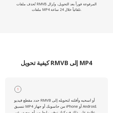
تُحذف ملفات RMVB المرفوعة فوراً بعد التحويل، وتُزال
ملفات MP4 تلقائياً خلال 24 ساعة.
كيفية تحويل RMVB إلى MP4
1
حدد مقطع فيديو RMVB أو اسحبه وأفلته لتحويله إلى
تنسيق MP4 من حاسوبك أو جهاز iPhone أو Android.
علاوة على ذلك فيمكنك توفير رابط من أي مصدر عبر