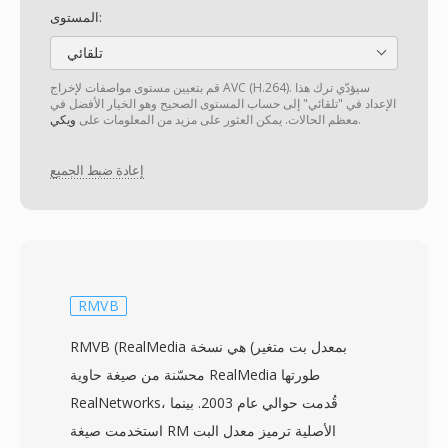
المستوى:
تلقائي
قم بتعيين مستوى مواصفات لإخراج AVC (H.264). سيؤدّي ترك هذا
الإعداد في "تلقائي" إلى حساب المستوى الصحيح وهو الخيار الأفضل في
.
معظم الحالات. يمكن العثور على مزيد من المعلومات على
ويكي
إعادة ضبط الجميع
RMVB
RMVB (RealMedia بمعدل بت متغير) هي نسخة
محسّنة من صيغة حاوية RealMedia طورتها
RealNetworks، قُدمت حوالي عام 2003. بينما
استخدمت صيغة RM الأصلية ترميز معدل البت