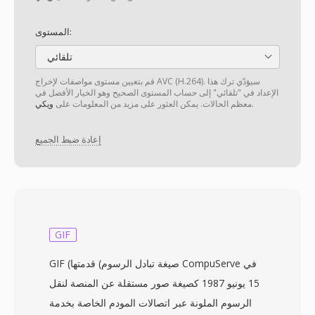
المستوى:
تلقائي
قم بتعيين مستوى مواصفات لإخراج AVC (H.264). سيؤدّي ترك هذا
الإعداد في "تلقائي" إلى حساب المستوى الصحيح وهو الخيار الأفضل في
.
معظم الحالات. يمكن العثور على مزيد من المعلومات على
ويكي
إعادة ضبط الجميع
GIF
GIF (صيغة تبادل الرسوم) قدمتها CompuServe في
15 يونيو 1987 كصيغة صور مستقلة عن المنصة لنقل
الرسوم الملونة عبر اتصالات المودم الخاصة بخدمة