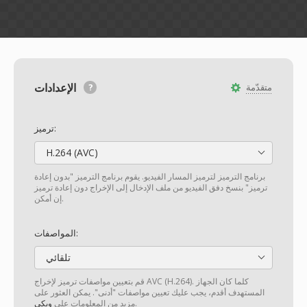
الإعدادات
متقدّمة
ترميز:
H.264 (AVC)
برنامج الترميز لترميز المسار الفيديو. يقوم برنامج الترميز "بدون إعادة
ترميز" بنسخ دفق الفيديو من ملف الإدخال إلى الإخراج دون إعادة ترميز
إن أمكن.
المواصفات:
تلقائي
قم بتعيين مواصفات ترميز لإخراج AVC (H.264). كلما كان الجهاز
المستهدف أقدم، يجب عليك تعيين مواصفات "أدنى". يمكن العثور على
.
مزيد من المعلومات على
ويكي