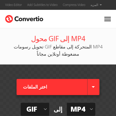
المزيد
Compress Video
Add Subtitles to Video
Video Editor
محول GIF إلى MP4
تحويل رسومات GIF المتحركة إلى مقاطع MP4
مضغوطة أونلاين مجاناً
اختر الملفات
GIF
MP4
إلى