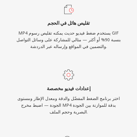
ملفات عملية عبر الشبكات محدودة النطاق الترددي
والأجهزة محدودة التخزين.
تقليص هائل في الحجم
MP4 يستخدم ضغط فيديو حديث يمكنه تقليص رسوم GIF
بنسبة 90% أو أكثر — مثالي للمشاركة على وسائل التواصل
والتضمين في المواقع وإرساله عبر الدردشة.
إعدادات فيديو مخصصة
اختر برنامج الضغط المفضّل والدقة ومعدل الإطار ومستوى
الجودة — اضبط مخرج MP4 بدقة للموازنة بين الجودة
البصرية وحجم الملف.