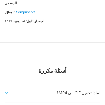
الرسمي.
CompuServe
:
المطوّر
الإصدار الأول
: ١٥ يونيو، ١٩٨٧
أسئلة مكررة
لماذا تحويل GIF إلى MP4؟