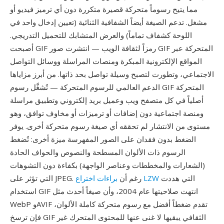
مما يتيح رسوماً متحركة قصيرة متكررة دون أي ترميز فيديو أو
مشغل. تدعم الصيغة أيضاً الشفافية الثنائية (تعيين إدخال واحد في
اللوحة كشفاف تماماً) والعرض المتشابك للتحميل التدريجي.
أصبحت GIF رمزاً لثقافة الويب — انتشرت صور GIF المتحركة عبر
المواقع الإلكترونية المبكرة ومنصات المراسلة ووسائل التواصل
الاجتماعي، وتطورت لتصبح وسيلة تواصل بحد ذاتها. من أبرز مزاياها
الدعم العالمي للرسوم المتحركة — تُشغَّل رسوم GIF المتحركة
أصلياً في كل متصفح ويب وعميل بريد إلكتروني وتطبيق مراسلة
ومنصة اجتماعية دون إضافات أو ترميزات أو مخاوف توافق، وهو
مستوى من الانتشار لم تحققه أي صيغة رسوم متحركة أخرى. يوفر
الضغط بدون فقدان على الصور المفهرسة ميزة أخرى: تُضغط
الرسوم ذات الألوان المسطحة والنصوص والحواف الحادة
(الشعارات والمخططات وعناصر الواجهة) بكفاءة دون التشوهات
التي هددت
براءات اختراع LZW
التي تؤثر على JPEG. رغم أن
استخدام GIF انتهت صلاحيتها عام 2004، وأن صيغاً أحدث مثل
WebP وAVIF تقدم ضغطاً أفضل مع رسوم متحركة كاملة الألوان،
فإن ترسخ GIF الثقافي يبقيها لا غنى عنها للمحتوى المتحرك غير