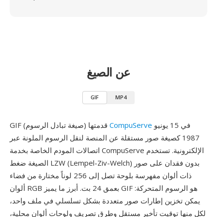
عن الصيغ
GIF
MP4
في 15 يونيو
CompuServe
GIF (صيغة تبادل الرسوم) قدمتها
1987 كصيغة صور مستقلة عن المنصة لنقل الرسوم الملونة عبر
اتصالات المودم الخاصة بخدمة CompuServe الإلكترونية. تستخدم
الصيغة ضغط LZW (Lempel-Ziv-Welch) بدون فقدان على صور
ذات ألوان مفهرسة بلوحة تصل إلى 256 لوناً مختارة من فضاء
ألوان RGB بعمق 24 بت. أبرز ما يميز GIF هو الرسوم المتحركة:
يمكن تخزين إطارات صور متعددة بشكل تسلسلي في ملف واحد،
لكل منها توقيت تأخير مستقل وطرق تصريف ولوحات ألوان محلية،