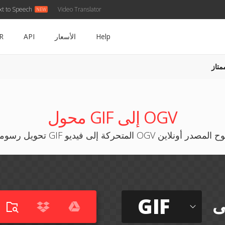
xt to Speech
Video Translator
Help
الأسعار
API
R
متاز
محول GIF إلى OGV
مات GIF المتحركة إلى فيديو OGV مفتوح المصدر أونلاين
GIF
ى