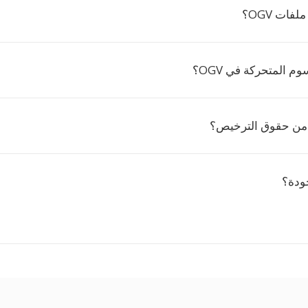
فات OGV؟
م المتحركة في OGV؟
جودة؟