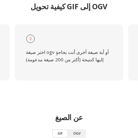
كيفية تحويل GIF إلى OGV
2
اختر صيغة ogv أو أية صيغة أخرى أنت بحاجةٍ
إليها كنتيجة (أكثر من 200 صيغة مدعومة)
عن الصيغ
GIF
OGV