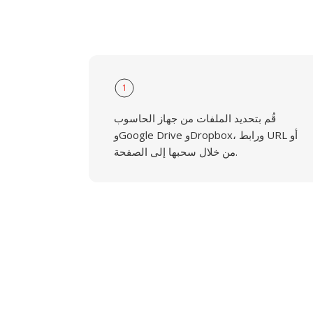
1
قُم بتحديد الملفات من جهاز الحاسوب
وGoogle Drive وDropbox، ورابط URL أو
من خلال سحبها إلى الصفحة.