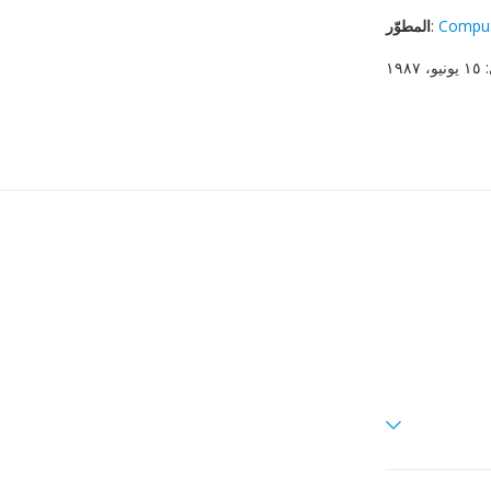
Compu
:
المطوّر
: ١٥ يونيو، ١٩٨٧