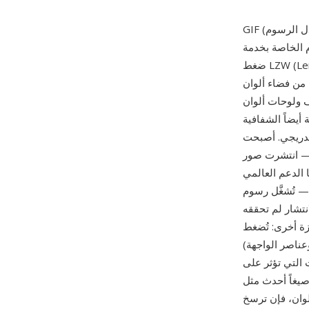
إلكترونية. تستخدم الصيغة
ضغط LZW (Lempel-Ziv-Welch) بدون فقدان على صور ذات ألوان مفهرسة بلوحة تصل إلى 256 لوناً
ق 24 بت. أبرز ما يميز GIF هو الرسوم المتحركة: يمكن تخزين إطارات
 ولوحات ألوان
أيضاً الشفافية
ريجي. أصبحت GIF
مواقع الإلكترونية المبكرة ومنصات المراسلة
 الدعم العالمي
في كل متصفح ويب وعميل بريد إلكتروني وتطبيق
تشار لم تحققه
ة أخرى: تُضغط
ناصر الواجهة)
يغاً أحدث مثل WebP وAVIF تقدم ضغطاً أفضل مع رسوم متحركة كاملة