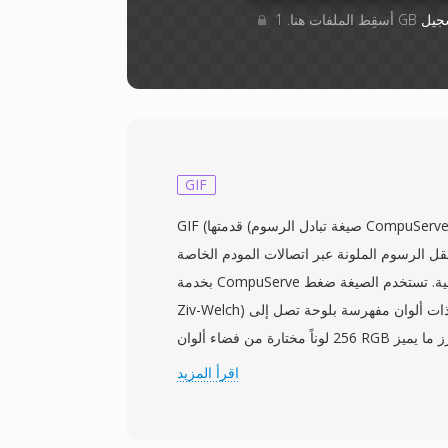
جيل
GIF
GIF (صيغة تبادل الرسوم) قدمتها CompuServe في 15 يونيو 1987 كصيغة
ل الرسوم الملونة عبر اتصالات المودم الخاصة
بخدمة CompuServe الإلكترونية. تستخدم الصيغة ضغط LZW (Lempel-
Ziv-Welch) بدون فقدان على صور ذات ألوان مفهرسة بلوحة تصل إلى
256 لوناً مختارة من فضاء ألوان RGB بعمق 24 بت. أبرز ما يميز GIF هو
 تخزين إطارات صور متعددة بشكل تسلسلي في
اقرأ المزيد
وقيت تأخير مستقل وطرق تصريف ولوحات ألوان
ً متحركة قصيرة متكررة دون أي ترميز فيديو أو