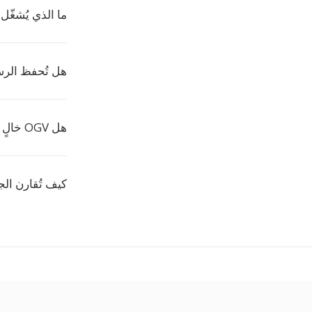
ما الذي يُشغّل مل
هل تُحفظ الرسو
هل OGV خالٍ من حقوق الترخيص؟
كيف تُقارن ال