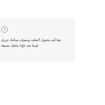
3
هيا قُم بتحويل الملف وسوف يمكنك تنزيل
ملفك بصيغة ogv فِيما بعد