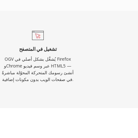
تشغيل في المتصفح
OGV يُشغَّل بشكل أصلي في Firefox
وChrome عبر وسم فيديو HTML5 —
أنشئ رسومك المتحركة المحوّلة مباشرةً
في صفحات الويب بدون مكونات إضافية.