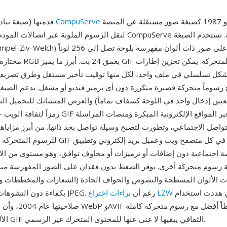
في 15 يونيو 1987 كصيغة صور مستقلة عن المنصة
CompuServe
GIF (صيغة تبادل الرسوم) قدمتها
لنقل الرسوم الملونة عبر اتصالات المودم الخاصة بخدمة CompuServe ال
مختارة من فضاء ألوان RGB بعم
شكل تسلسلي في ملف واحد، لكل منها توقيت تأخير مستقل وطرق تصريف
 رسوماً متحركة قصيرة متكررة دون أي ترميز فيديو أو مشغل. تدعم الصيغة 
(تعيين إدخال واحد في اللوحة كشفاف تماماً) والعرض المتشابك للتحميل التد
رمزاً لثقافة الويب — انتشرت صور GIF المتحركة عبر ال
واصل الاجتماعي، وتطورت لتصبح وسيلة تواصل بحد ذاتها. من أبرز مزاياها
للرسوم المتحركة — تُشغَّل رسوم GIF المتحركة أصلياً 
 اجتماعية دون إضافات أو ترميزات أو مخاوف توافق، وهو مستوى من الان
 رسوم متحركة أخرى. يوفر الضغط بدون فقدان على الصور المفهرسة ميز
ت الألوان المسطحة والنصوص والحواف الحادة (الشعارات والمخططات وع
التي هددت استخدام GIF انتهت
براءات اختراع LZW
بكفاءة دون التشوهات التي تؤثر على JPEG. رغم أن
صلاحيتها عام 2004، وأن ص
الألوان، فإن ترسخ GIF الثقافي يبقيها لا غنى عنها للمحتوى المتحرك غير الرسمي.