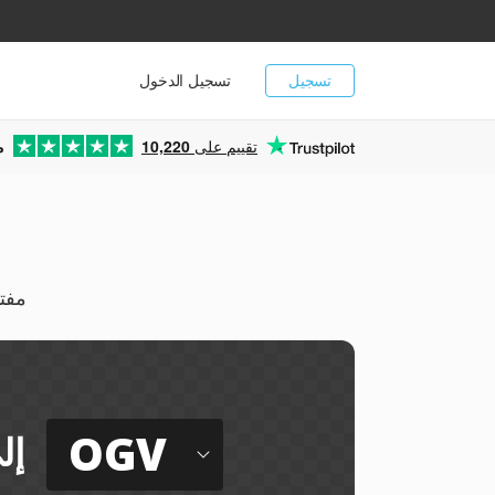
تسجيل
تسجيل الدخول
تقييم على
10,220
م
تحويل رسو
OGV
إل