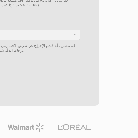
"مخصّص" إذا كنت بحاجة إلى تعيين معدل بت ثابت (CBR).
قم بتعيين دقّة فيديو الإخراج عن طريق الاختيار من
درجات الدقّة شيوعاً أو إدخال دقّة مخصّصة يدوياً.