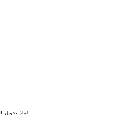
لماذا تحويل GIF إلى OGV؟