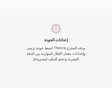
مما أثبت أن فيديو الويب 
مملوكة 
إعدادات الجودة
والسياقات التي تكون 
اضبط جودة ترميز Theora ودقة المخرج
وإعدادات معدل الإطار للموازنة بين الدقة
البصرية وحجم الملف لمشروعك.