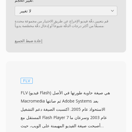
تغيير الحجم:
لا تغيير
قم بتعيين دقّة فيديو الإخراج عن طريق الاختيار من مجموعة محددة
مسبقًا من أكثر درجات الدقّة شيوعاً أو إدخال دقّة مخصّصة يدوياً.
إعادة ضبط الجميع
FLV
FLV (فيديو Flash) هي صيغة حاوية طورتها في الأصل
Macromedia ثم صانتها Adobe Systems بعد
الاستحواذ عام 2005. اكتسبت الصيغة دعم التشغيل
المستقل مع Flash Player 7 عام 2003 وسرعان ما
أصبحت صيغة الفيديو المهيمنة على الويب، حيث