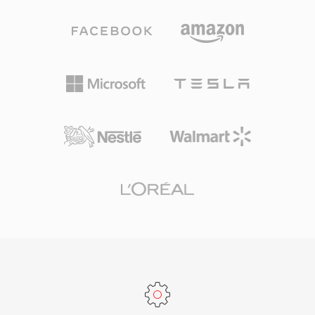
والتواصل على الإنترنت بشكل جذري. رغم أن فيديو
جودة مماثلة تقريباً لـ MPEG-4 الجزء 2 بمعدلات بت
HTML5 والترميزات الحديثة حلت محل التوصيل
مشابهة. تستخدم حاوية Ogg مخطط مزج قائم على
القائم على Flash، تظل ملفات FLV موجودة في عدد
الصفحات يتداخل فيديو Theora مع صوت Vorbis أو
لا يحصى من الأرشيفات والأنظمة القديمة.
Opus، ويدعم ميزات مثل التدفقات المتسلسلة للدمج
السلس والتدفقات المتعددة لتشغيل الوسائط المتعددة
المتزامنة. كان OGV ذا أهمية تاريخية في دفع معايير
الويب المفتوحة، حيث كان من أولى صيغ الفيديو
القابلة للتنفيذ بحرية المقترحة لعنصر فيديو HTML5.
شحن كل من Firefox وChrome دعم OGV الأصلي،
مما أثبت أن فيديو الويب يمكن أن يعمل دون الاعتماد
على مكونات إضافية مملوكة أو ترميزات مرخصة.
تدعم الصيغة أيضاً صوت FLAC بدون فقدان وتدفقات
ترجمة Kate وبيانات Skeleton الوصفية داخل حاوية
Ogg. رغم أن WebM وAV1 حلا محل OGV إلى حد
كبير في مشهد الفيديو مفتوح المصدر، تظل الصيغة
متاحة في توزيعات Linux وأدوات الوسائط مفتوحة