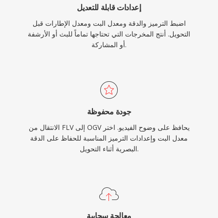
إعدادات قابلة للتعديل
المصدر والسياقات التي تكون فيها الحرية الكاملة من
اضبط الترميز والدقة ومعدل البت ومعدل الإطارات قبل
مخاوف براءات الاختراع أولوية.
التحويل. أنتج المخرجات التي تحتاجها تماماً للبث أو الأرشفة
أو المشاركة.
جودة محفوظة
الانتقال من FLV إلى OGV يحافظ على وضوح الفيديو. اختر
معدل البت وإعدادات الترميز المناسبة للحفاظ على الدقة
البصرية أثناء التحويل.
معالجة سحابية