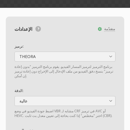
الإعدادات
متقدّمة
ترميز:
THEORA
برنامج الترميز لترميز المسار الفيديو. يقوم برنامج الترميز "بدون إعادة
ترميز" بنسخ دفق الفيديو من ملف الإدخال إلى الإخراج دون إعادة ترميز
إن أمكن.
الدقة:
عالية
اضبط جودة الفيديو في وضع VBR مشابه لـ CRF في ترميز AVC أو
HEVC. اختر "مخصّص" إذا كنت بحاجة إلى تعيين معدل بت ثابت (CBR).