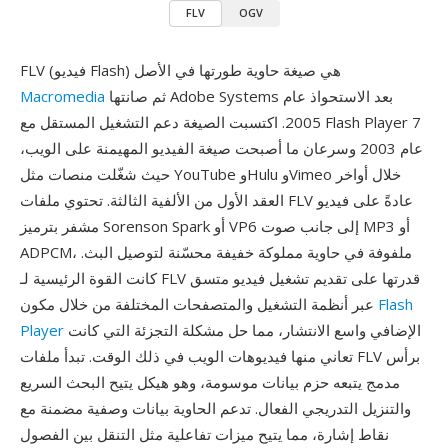
FLV
OGV
FLV (فيديو Flash) هي صيغة حاوية طورتها في الأصل
ثم صانتها Adobe Systems بعد الاستحواذ عام
Macromedia
2005. اكتسبت الصيغة دعم التشغيل المستقل مع Flash Player 7
عام 2003 وسرعان ما أصبحت صيغة الفيديو المهيمنة على الويب،
حيث شغّلت منصات مثل YouTube وHulu وVimeo خلال أواخر
العقد الأول من الألفية الثالثة. تحتوي ملفات FLV عادةً على فيديو
مشفر بترميز Sorenson Spark أو VP6 إلى جانب صوت MP3 أو
ADPCM، ملفوفة في حاوية مملوكة خفيفة محسّنة لتوصيل البث.
كانت القوة الرئيسية لـ FLV قدرتها على تقديم تشغيل فيديو متسق
Flash
عبر أنظمة التشغيل والمتصفحات المختلفة من خلال مكون
الإضافي واسع الانتشار، مما حل مشكلة التجزئة التي كانت
Player
تعاني منها فيديوهات الويب في ذلك الوقت. تبدأ ملفات FLV برأس
مدمج يتبعه حزم بيانات موسومة، وهو هيكل يتيح البحث السريع
والتنزيل التدريجي الفعال. تدعم الحاوية بيانات وصفية مضمنة مع
نقاط إشارة، مما يتيح ميزات تفاعلية مثل التنقل بين الفصول