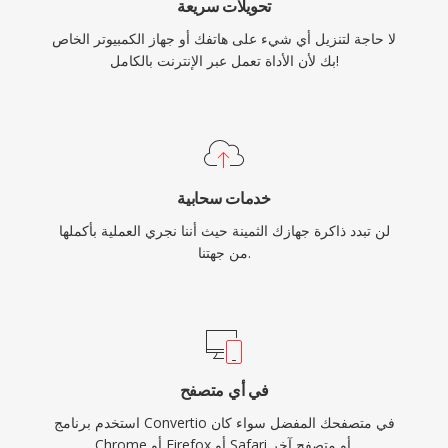
تحويلات سريعة
لا حاجة لتنزيل أي شيء على هاتفك أو جهاز الكمبيوتر الخاص
بك لأن الأداة تعمل عبر الإنترنت بالكامل!
خدمات سحابية
لن تبدد ذاكرة جهازك الثمينة حيث أننا نجري العملية بأكملها
من جهتنا.
في أي متصفح
استخدم برنامج Convertio في متصفحك المفضل سواء كان
Chrome أو Firefox أو Safari أو متصفح آخر.