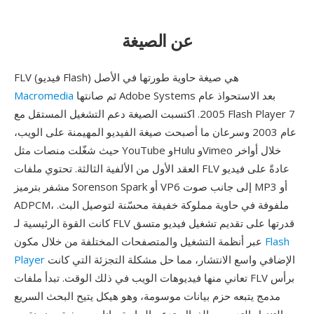
عن الصيغة
FLV (فيديو Flash) هي صيغة حاوية طورتها في الأصل
ثم صانتها Adobe Systems بعد الاستحواذ عام
Macromedia
2005. اكتسبت الصيغة دعم التشغيل المستقل مع Flash Player 7
عام 2003 وسرعان ما أصبحت صيغة الفيديو المهيمنة على الويب،
حيث شغّلت منصات مثل YouTube وHulu وVimeo خلال أواخر
العقد الأول من الألفية الثالثة. تحتوي ملفات FLV عادةً على فيديو
مشفر بترميز Sorenson Spark أو VP6 إلى جانب صوت MP3 أو
ADPCM، ملفوفة في حاوية مملوكة خفيفة محسّنة لتوصيل البث.
كانت القوة الرئيسية لـ FLV قدرتها على تقديم تشغيل فيديو متسق
Flash
عبر أنظمة التشغيل والمتصفحات المختلفة من خلال مكون
الإضافي واسع الانتشار، مما حل مشكلة التجزئة التي كانت
Player
تعاني منها فيديوهات الويب في ذلك الوقت. تبدأ ملفات FLV برأس
مدمج يتبعه حزم بيانات موسومة، وهو هيكل يتيح البحث السريع