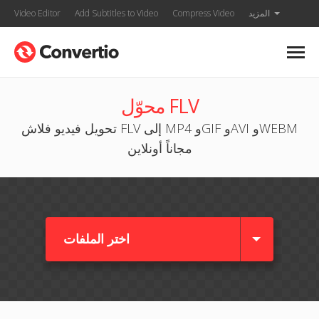
المزيد
Compress Video
Add Subtitles to Video
Video Editor
محوّل FLV
تحويل فيديو فلاش FLV إلى MP4 وGIF وAVI وWEBM
مجاناً أونلاين
اختر الملفات