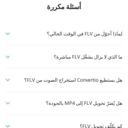
أسئلة مكررة
لماذا أحوّل من FLV في الوقت الحالي؟
ما الذي لا يزال يشغّل FLV مباشرة؟
هل يستطيع Convertio استخراج الصوت من FLV؟
هل يُضرّ تحويل FLV إلى MP4 بالجودة؟
كم يكلّف تحويل FLV؟