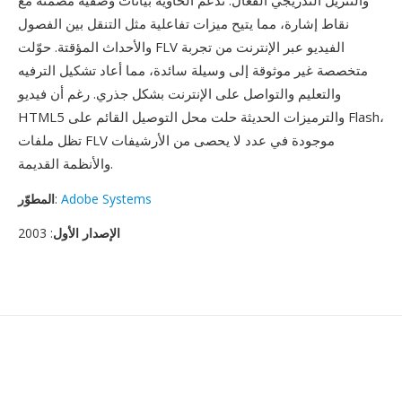
والتنزيل التدريجي الفعال. تدعم الحاوية بيانات وصفية مضمنة مع
نقاط إشارة، مما يتيح ميزات تفاعلية مثل التنقل بين الفصول
والأحداث المؤقتة. حوّلت FLV الفيديو عبر الإنترنت من تجربة
متخصصة غير موثوقة إلى وسيلة سائدة، مما أعاد تشكيل الترفيه
والتعليم والتواصل على الإنترنت بشكل جذري. رغم أن فيديو
HTML5 والترميزات الحديثة حلت محل التوصيل القائم على Flash،
تظل ملفات FLV موجودة في عدد لا يحصى من الأرشيفات
والأنظمة القديمة.
Adobe Systems
:
المطوّر
الإصدار الأول
: 2003