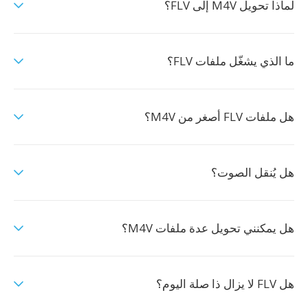
لماذا تحويل M4V إلى FLV؟
ما الذي يشغّل ملفات FLV؟
هل ملفات FLV أصغر من M4V؟
هل يُنقل الصوت؟
هل يمكنني تحويل عدة ملفات M4V؟
هل FLV لا يزال ذا صلة اليوم؟