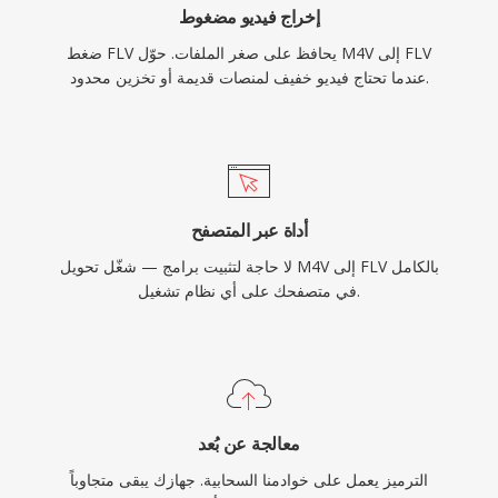
إخراج فيديو مضغوط
ضغط FLV يحافظ على صغر الملفات. حوّل M4V إلى FLV
عندما تحتاج فيديو خفيف لمنصات قديمة أو تخزين محدود.
أداة عبر المتصفح
لا حاجة لتثبيت برامج — شغّل تحويل M4V إلى FLV بالكامل
في متصفحك على أي نظام تشغيل.
معالجة عن بُعد
الترميز يعمل على خوادمنا السحابية. جهازك يبقى متجاوباً