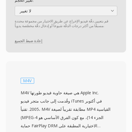
تغيير الحجم:
لا تغيير
قم بتعيين دقّة فيديو الإخراج عن طريق الاختيار من مجموعة محددة
مسبقًا من أكثر درجات الدقّة شيوعاً أو إدخال دقّة مخصّصة يدوياً.
إعادة ضبط الجميع
M4V
M4V هي صيغة حاوية فيديو طورتها Apple Inc.
وقُدمت إلى جانب متجر فيديو iTunes في أكتوبر
2005. تقنياً، M4V مطابقة تقريباً لصيغة MP4 القياسية
(MPEG-4 الجزء 14)، مع كون الفرق الأساسي هو
حماية FairPlay DRM الاختيارية المطبقة على