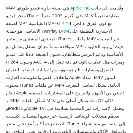
وقُدمت إلى جانب
Apple Inc.
M4V هي صيغة حاوية فيديو طورتها
متجر فيديو iTunes في أكتوبر 2005. تقنياً، M4V مطابقة تقريباً
لصيغة MP4 القياسية (MPEG-4 الجزء 14)، مع كون الفرق
الاختيارية المطبقة على
DRM
الأساسي هو حماية FairPlay
المحتوى المشترى من متجر iTunes. ملفات M4V غير المحمية
متوافقة تماماً مع أي مشغل يتعامل مع MP4، حيث أن بنية الحاوية
الأساسية ودعم الترميز متطابقان. تحتوي الصيغة عادةً على فيديو
H.264 وصوت AAC، وتدعم دقة تصل إلى 4K وميزات مثل علامات
الفصول ومسارات الترجمة ووسوم البيانات الوصفية للعنوان
والغلاف الفني والتقييمات. اختارت Apple امتداد M4V لتمييز
محتوى iTunes عن ملفات MP4 العامة، بشكل أساسي ليتعرف
نظام Apple البيئي من الأجهزة والبرامج على المشتريات المحمية
بـ DRM. تُشغّل ملفات M4V بشكل أصلي على macOS وiOS
وiPadOS وApple TV، وتعمل الإصدارات غير المحمية بسلاسة في
معظم مشغلات الوسائط الرئيسية عبر جميع المنصات. اكتسبت
الصيغة زخماً كبيراً مع تحول متجر iTunes إلى منصة مهيمنة لشراء
واستئجار الأفلام والمسلسلات التلفزيونية الرقمية. يعني التوافق مع