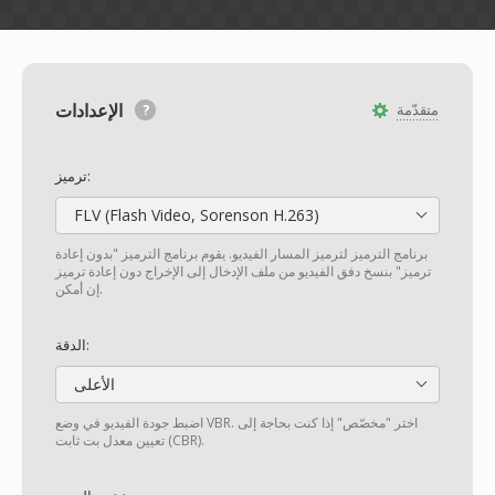
الإعدادات
متقدّمة
ترميز:
FLV (Flash Video, Sorenson H.263)
برنامج الترميز لترميز المسار الفيديو. يقوم برنامج الترميز "بدون إعادة
ترميز" بنسخ دفق الفيديو من ملف الإدخال إلى الإخراج دون إعادة ترميز
إن أمكن.
الدقة:
الأعلى
اضبط جودة الفيديو في وضع VBR. اختر "مخصّص" إذا كنت بحاجة إلى
تعيين معدل بت ثابت (CBR).