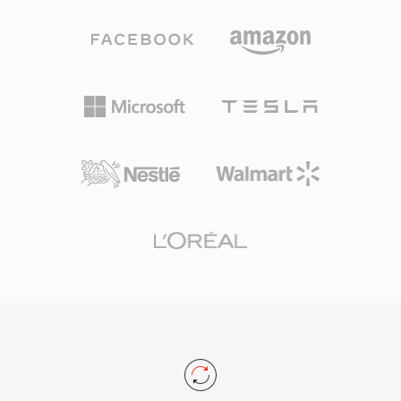
مع منظومة MP4 الأوسع أن تدفقات الفيديو والصوت
حاوية مملوكة خفيفة محسّنة لتوصيل البث. كانت القوة
داخل ملفات M4V الخالية من DRM يمكن معالجتها
الرئيسية لـ FLV قدرتها على تقديم تشغيل فيديو متسق
بأي أداة تحرير أو تحويل حديثة تقريباً دون الحاجة إلى
عبر أنظمة التشغيل والمتصفحات المختلفة من خلال
تحويل.
مكون Flash Player الإضافي واسع الانتشار، مما حل
مشكلة التجزئة التي كانت تعاني منها فيديوهات الويب
في ذلك الوقت. تبدأ ملفات FLV برأس مدمج يتبعه
حزم بيانات موسومة، وهو هيكل يتيح البحث السريع
والتنزيل التدريجي الفعال. تدعم الحاوية بيانات وصفية
مضمنة مع نقاط إشارة، مما يتيح ميزات تفاعلية مثل
التنقل بين الفصول والأحداث المؤقتة. حوّلت FLV
الفيديو عبر الإنترنت من تجربة متخصصة غير موثوقة
إلى وسيلة سائدة، مما أعاد تشكيل الترفيه والتعليم
والتواصل على الإنترنت بشكل جذري. رغم أن فيديو
HTML5 والترميزات الحديثة حلت محل التوصيل
القائم على Flash، تظل ملفات FLV موجودة في عدد
لا يحصى من الأرشيفات والأنظمة القديمة.