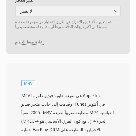
تغيير الحجم:
لا تغيير
قم بتعيين دقّة فيديو الإخراج عن طريق الاختيار من مجموعة محددة
مسبقًا من أكثر درجات الدقّة شيوعاً أو إدخال دقّة مخصّصة يدوياً.
إعادة ضبط الجميع
M4V
M4V هي صيغة حاوية فيديو طورتها Apple Inc.
وقُدمت إلى جانب متجر فيديو iTunes في أكتوبر
2005. تقنياً، M4V مطابقة تقريباً لصيغة MP4 القياسية
(MPEG-4 الجزء 14)، مع كون الفرق الأساسي هو
حماية FairPlay DRM الاختيارية المطبقة على