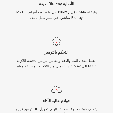
صيغة Blu-ray الأصلية
M2TS هي ما تحتويه أقراص Blu-ray. حوّل M4V وادخله
مباشرة في سير عمل تأليف Blu-ray.
التحكم بالترميز
اضبط معدل البت والدقة ومعايير الترميز الدقيقة اللازمة
لمطابقة معايير Blu-ray عند التحويل من M4V إلى M2TS.
خوادم عالية الأداء
ترميز فيديو HD يتطلب قوة معالجة. سحابتنا تتولى تحويل