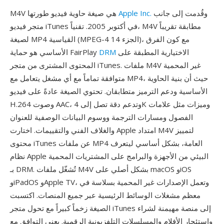
وقُدمت إلى جانب
Apple Inc.
M4V هي صيغة حاوية فيديو طورتها
متجر فيديو iTunes في أكتوبر 2005. تقنياً، M4V مطابقة تقريباً
لصيغة MP4 القياسية (MPEG-4 الجزء 14)، مع كون الفرق
الاختيارية المطبقة على
DRM
الأساسي هو حماية FairPlay
المحتوى المشترى من متجر iTunes. ملفات M4V غير المحمية
متوافقة تماماً مع أي مشغل يتعامل مع MP4، حيث أن بنية الحاوية
الأساسية ودعم الترميز متطابقان. تحتوي الصيغة عادةً على فيديو
H.264 وصوت AAC، وتدعم دقة تصل إلى 4K وميزات مثل علامات
الفصول ومسارات الترجمة ووسوم البيانات الوصفية للعنوان
والغلاف الفني والتقييمات. اختارت Apple امتداد M4V لتمييز
محتوى iTunes عن ملفات MP4 العامة، بشكل أساسي ليتعرف
نظام Apple البيئي من الأجهزة والبرامج على المشتريات المحمية
بـ DRM. تُشغّل ملفات M4V بشكل أصلي على macOS وiOS
وiPadOS وApple TV، وتعمل الإصدارات غير المحمية بسلاسة في
معظم مشغلات الوسائط الرئيسية عبر جميع المنصات. اكتسبت
الصيغة زخماً كبيراً مع تحول متجر iTunes إلى منصة مهيمنة لشراء
واستئجار الأفلام والمسلسلات التلفزيونية الرقمية. يعني التوافق مع