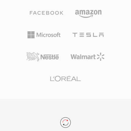
مع منظومة MP4 الأوسع أن تدفقات الفيديو والصوت
دقة واستعادة أفضل من الأخطاء أثناء تشغيل الأقراص
داخل ملفات M4V الخالية من DRM يمكن معالجتها
الضوئية. يساعد هيكل الحزمة الموسع هذا في الحفاظ
بأي أداة تحرير أو تحويل حديثة تقريباً دون الحاجة إلى
على التزامن عند التعامل مع سرعات القراءة المتغيرة
تحويل.
الملازمة للوسائط القرصية. تدعم M2TS ترميزات
الفيديو الرئيسية لـ Blu-ray بما في ذلك H.264/AVC
وMPEG-2 وVC-1، إلى جانب صيغ الصوت مثل Dolby
TrueHD وDTS-HD Master Audio وLPCM للصوت
المحيطي بدون فقدان. تُستخدم الحاوية أيضاً من قبل
كاميرات AVCHD لتسجيل اللقطات عالية الوضوح، مما
يجعلها شائعة في كل من تشغيل الأقراص الاستهلاكية
وسير عمل إنتاج الفيديو. تحافظ ملفات M2TS على
علامات الفصول وتدفقات الترجمة وبيانات القوائم
التفاعلية داخل تدفق النقل. تجعل آليات التزامن
الموثوقة ودعم الترميزات عالية الجودة M2TS مناسبة
تماماً لأرشفة المحتوى عالي الوضوح حيث يكون
الحفاظ على جودة المصدر الكاملة أمراً ضرورياً.