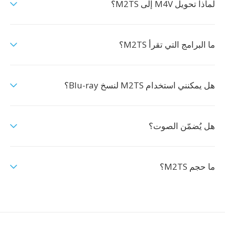
لماذا تحويل M4V إلى M2TS؟
ما البرامج التي تقرأ M2TS؟
هل يمكنني استخدام M2TS لنسخ Blu-ray؟
هل يُضمّن الصوت؟
ما حجم M2TS؟