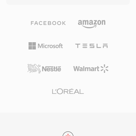
الأفلام والمسلسلات التلفزيونية الرقمية. يعني التوافق
— من مسارات الفيديو والصوت إلى البيانات الوصفية
مع منظومة MP4 الأوسع أن تدفقات الفيديو والصوت
والنصوص ومعلومات رمز الوقت. تدعم MOV مجموعة
داخل ملفات M4V الخالية من DRM يمكن معالجتها
واسعة للغاية من الترميزات بما في ذلك H.264
بأي أداة تحرير أو تحويل حديثة تقريباً دون الحاجة إلى
وHEVC وProRes وApple Intermediate Codec
تحويل.
وAAC وPCM وغيرها الكثير. هذه المرونة في الترميز،
مقترنة بميزات مثل دعم المسارات المتعددة والأفلام
المرجعية وقوائم التحرير، جعلت MOV ركيزة أساسية
في إنتاج الفيديو الاحترافي. يُعد ترميز ProRes من
Apple، الذي يُقدم عادةً في حاويات MOV، معياراً
صناعياً لمرحلة ما بعد الإنتاج والتشطيب البثي. تتعامل
الصيغة مع كل من المحتوى المضغوط بجودة التوصيل
واللقطات عالية معدل البت بجودة الإنتاج بقدرة
متساوية. تجعل المعالجة الدقيقة لرمز الوقت والبيانات
الوصفية MOV ذات قيمة خاصة في سير العمل الذي
يتطلب تحريراً دقيقاً على مستوى الإطار وتبادلاً موثوقاً
بين أدوات الإنتاج. MOV مدعومة بشكل أصلي عبر