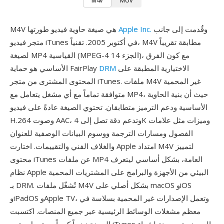
M4V
MOV
وقُدمت إلى جانب
Apple Inc.
M4V هي صيغة حاوية فيديو طورتها
متجر فيديو iTunes في أكتوبر 2005. تقنياً، M4V مطابقة تقريباً
لصيغة MP4 القياسية (MPEG-4 الجزء 14)، مع كون الفرق
الاختيارية المطبقة على
DRM
الأساسي هو حماية FairPlay
المحتوى المشترى من متجر iTunes. ملفات M4V غير المحمية
متوافقة تماماً مع أي مشغل يتعامل مع MP4، حيث أن بنية الحاوية
الأساسية ودعم الترميز متطابقان. تحتوي الصيغة عادةً على فيديو
H.264 وصوت AAC، وتدعم دقة تصل إلى 4K وميزات مثل علامات
الفصول ومسارات الترجمة ووسوم البيانات الوصفية للعنوان
والغلاف الفني والتقييمات. اختارت Apple امتداد M4V لتمييز
محتوى iTunes عن ملفات MP4 العامة، بشكل أساسي ليتعرف
نظام Apple البيئي من الأجهزة والبرامج على المشتريات المحمية
بـ DRM. تُشغّل ملفات M4V بشكل أصلي على macOS وiOS
وiPadOS وApple TV، وتعمل الإصدارات غير المحمية بسلاسة في
معظم مشغلات الوسائط الرئيسية عبر جميع المنصات. اكتسبت