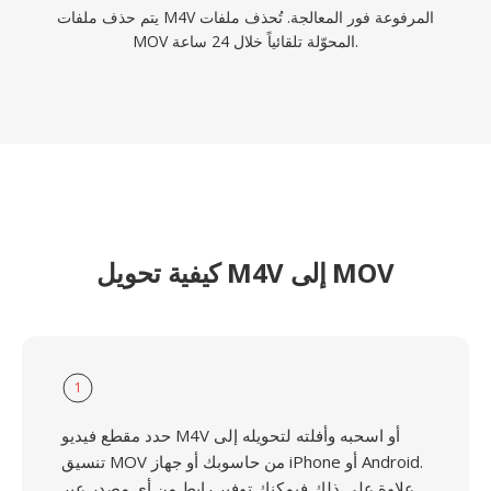
يتم حذف ملفات M4V المرفوعة فور المعالجة. تُحذف ملفات
MOV المحوّلة تلقائياً خلال 24 ساعة.
كيفية تحويل M4V إلى MOV
1
حدد مقطع فيديو M4V أو اسحبه وأفلته لتحويله إلى
تنسيق MOV من حاسوبك أو جهاز iPhone أو Android.
علاوة على ذلك فيمكنك توفير رابط من أي مصدر عبر