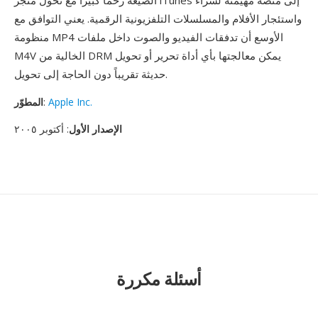
الصيغة زخماً كبيراً مع تحول متجر iTunes إلى منصة مهيمنة لشراء
واستئجار الأفلام والمسلسلات التلفزيونية الرقمية. يعني التوافق مع
منظومة MP4 الأوسع أن تدفقات الفيديو والصوت داخل ملفات
M4V الخالية من DRM يمكن معالجتها بأي أداة تحرير أو تحويل
حديثة تقريباً دون الحاجة إلى تحويل.
Apple Inc.
:
المطوّر
الإصدار الأول
: أكتوبر ٢٠٠٥
أسئلة مكررة