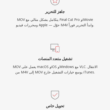
جميع منصات Apple ومعترف بها على نطاق واسع من
جاهز للتحرير
قبل برامج التحرير الاحترافية على جميع أنظمة
MOV يتكامل بشكل مثالي مع Final Cut Pro وiMovie
التشغيل، مما يحافظ على أهميتها عبر عقود من تطور
ومحررات فيديو Apple — حوّل M4V وابدأ التحرير فوراً.
تقنية الفيديو.
تشغيل متعدد المنصات
MOV يعمل على macOS وiOS وWindows مع VLC. الانتقال
من M4V إلى MOV يوسع خيارات التشغيل خارج iTunes.
تحويل خاص