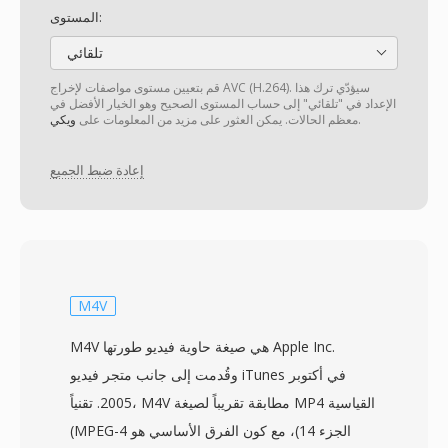
المستوى:
تلقائي
قم بتعيين مستوى مواصفات لإخراج AVC (H.264). سيؤدّي ترك هذا
الإعداد في "تلقائي" إلى حساب المستوى الصحيح وهو الخيار الأفضل في
.
معظم الحالات. يمكن العثور على مزيد من المعلومات على
ويكي
إعادة ضبط الجميع
M4V
M4V هي صيغة حاوية فيديو طورتها Apple Inc.
وقُدمت إلى جانب متجر فيديو iTunes في أكتوبر
2005. تقنياً، M4V مطابقة تقريباً لصيغة MP4 القياسية
(MPEG-4 الجزء 14)، مع كون الفرق الأساسي هو