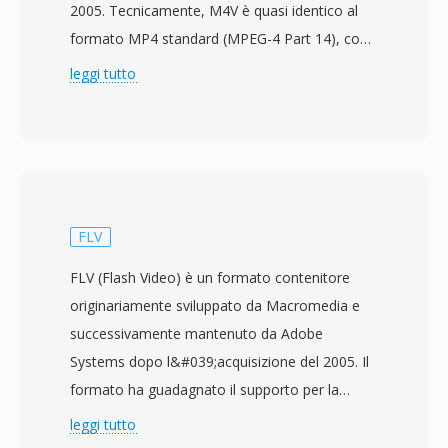
2005. Tecnicamente, M4V è quasi identico al
formato MP4 standard (MPEG-4 Part 14), con
la distinzione principale nella protezione
leggi tutto
opzionale FairPlay DRM applicata ai contenuti
acquistati dall&#039;iTunes Store. I file M4V
non protetti sono pienamente compatibili con
qualsiasi lettore che gestisca MP4, poichè la
struttura del contenitore sottostante e il
supporto codec sono gli stessi. Il formato
FLV
contiene tipicamente video H.264 e audio AAC,
FLV (Flash Video) è un formato contenitore
supportando risoluzioni fino al 4K e funzionalità
originariamente sviluppato da Macromedia e
come marcatori di capitolo, tracce di sottotitoli
successivamente mantenuto da Adobe
e tag di metadati per titolo, copertina e
Systems dopo l&#039;acquisizione del 2005. Il
valutazioni. Apple ha scelto l&#039;estensione
formato ha guadagnato il supporto per la
M4V per distinguere i contenuti iTunes dai file
riproduzione autonoma con Flash Player 7 nel
leggi tutto
MP4 generici, principalmente affinchè gli
2003 ed è rapidamente diventato il formato