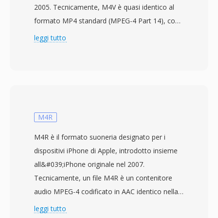
2005. Tecnicamente, M4V è quasi identico al
formato MP4 standard (MPEG-4 Part 14), con
la distinzione principale nella protezione
leggi tutto
opzionale FairPlay DRM applicata ai contenuti
acquistati dall&#039;iTunes Store. I file M4V
non protetti sono pienamente compatibili con
qualsiasi lettore che gestisca MP4, poichè la
struttura del contenitore sottostante e il
supporto codec sono gli stessi. Il formato
M4R
contiene tipicamente video H.264 e audio AAC,
M4R è il formato suoneria designato per i
supportando risoluzioni fino al 4K e funzionalità
dispositivi iPhone di Apple, introdotto insieme
come marcatori di capitolo, tracce di sottotitoli
all&#039;iPhone originale nel 2007.
e tag di metadati per titolo, copertina e
Tecnicamente, un file M4R è un contenitore
valutazioni. Apple ha scelto l&#039;estensione
audio MPEG-4 codificato in AAC identico nella
M4V per distinguere i contenuti iTunes dai file
struttura all&#039;M4A — le uniche differenze
leggi tutto
MP4 generici, principalmente affinchè gli