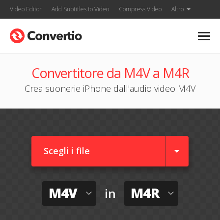
Video Editor
Add Subtitles to Video
Compress Video
Altro
Convertitore da M4V a M4R
Crea suonerie iPhone dall'audio video M4V
Scegli i file
M4V
M4R
in