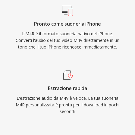
sincronizzata o scaricata, la suoneria si integra
transcodifica senza necessità di conversione.
con le impostazioni iOS per chiamate, sveglie e
avvisi per contatto. I vantaggi pratici includono
Pronto come suoneria iPhone
la distribuzione semplice a qualsiasi iPhone
L'M4R è il formato suoneria nativo dell'iPhone.
tramite sincronizzazione iTunes o AirDrop, una
Converti l'audio del tuo video M4V direttamente in un
riproduzione di alta qualità grazie al codec AAC
tono che il tuo iPhone riconosce immediatamente.
anche con file di piccole dimensioni e la
possibilità di assegnare suonerie individuali a
contatti specifici per l&#039;identificazione
immediata del chiamante.
Estrazione rapida
L'estrazione audio da M4V è veloce. La tua suoneria
M4R personalizzata è pronta per il download in pochi
secondi.