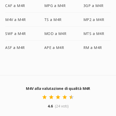
CAF a M4R
MPG a M4R
3GP a M4R
M4V a M4R
TS a M4R
MP2 a M4R
SWF a M4R
MOD a M4R
MTS a M4R
ASF a M4R
APE a M4R
RM a M4R
M4V alla valutazione di qualità M4R
4.6
(24 voti)