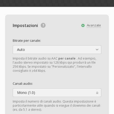
Impostazioni
Avanzate
Bitrate per canale:
Auto
Imposta il bitrate audio su AAC
per canale
. Ad esempio,
l'audio stereo impostato su 128 kbps qui produrrà un file
256 kbps. Se impostato su "Personalizzato", l'intervallo
consigliato è ≥64 kbps.
Canali audio:
Mono (1.0)
Imposta il numero di canali audio. Questa impostazione è
particolarmente utile quando si esegue il downmix dei canali
(es. da 5.1 a stereo).