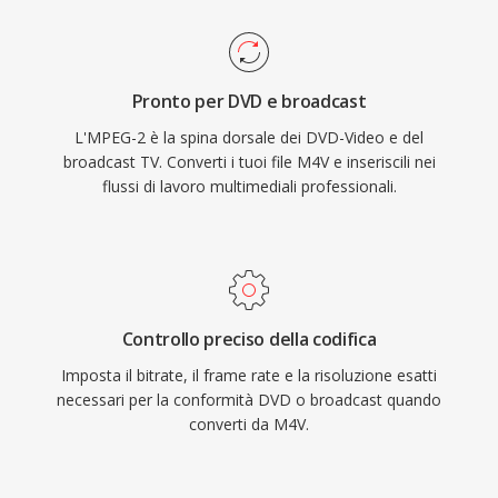
fornisce un multiplexing robusto con
transcodifica senza necessità di conversione.
funzionalità di resilienza agli errori essenziali
per la distribuzione broadcast su canali
Pronto per DVD e broadcast
rumorosi, mentre la variante program stream
L'MPEG-2 è la spina dorsale dei DVD-Video e del
serve le applicazioni orientate
broadcast TV. Converti i tuoi file M4V e inseriscili nei
all&#039;archiviazione come i DVD. MPEG-2
flussi di lavoro multimediali professionali.
supporta risoluzioni fino a 1920x1152 nel Main
Profile ad High Level, con bitrate che
raggiungono gli 80 Mbps nelle configurazioni
professionali. Sebbene codec più recenti come
H.264 e HEVC offrano un&#039;efficienza di
Controllo preciso della codifica
compressione sostanzialmente migliore,
Imposta il bitrate, il frame rate e la risoluzione esatti
MPEG-2 resta radicato nell&#039;infrastruttura
necessari per la conformità DVD o broadcast quando
broadcast, nei sistemi via cavo e satellite e nei
converti da M4V.
miliardi di dischi DVD in circolazione nel mondo.