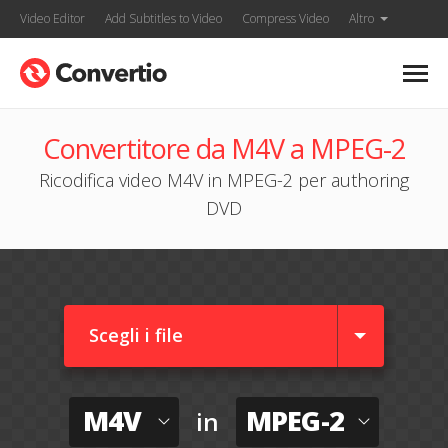
Video Editor
Add Subtitles to Video
Compress Video
Altro
Convertitore da M4V a MPEG-2
Ricodifica video M4V in MPEG-2 per authoring
DVD
Scegli i file
M4V
MPEG-2
in