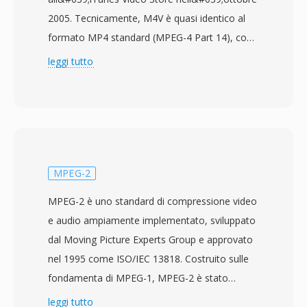
2005. Tecnicamente, M4V è quasi identico al
formato MP4 standard (MPEG-4 Part 14), con
la distinzione principale nella protezione
leggi tutto
opzionale FairPlay DRM applicata ai contenuti
acquistati dall&#039;iTunes Store. I file M4V
non protetti sono pienamente compatibili con
qualsiasi lettore che gestisca MP4, poichè la
struttura del contenitore sottostante e il
supporto codec sono gli stessi. Il formato
MPEG-2
contiene tipicamente video H.264 e audio AAC,
MPEG-2 è uno standard di compressione video
supportando risoluzioni fino al 4K e funzionalità
e audio ampiamente implementato, sviluppato
come marcatori di capitolo, tracce di sottotitoli
dal Moving Picture Experts Group e approvato
e tag di metadati per titolo, copertina e
nel 1995 come ISO/IEC 13818. Costruito sulle
valutazioni. Apple ha scelto l&#039;estensione
fondamenta di MPEG-1, MPEG-2 è stato
M4V per distinguere i contenuti iTunes dai file
progettato per gestire bitrate e risoluzioni più
leggi tutto
MP4 generici, principalmente affinchè gli