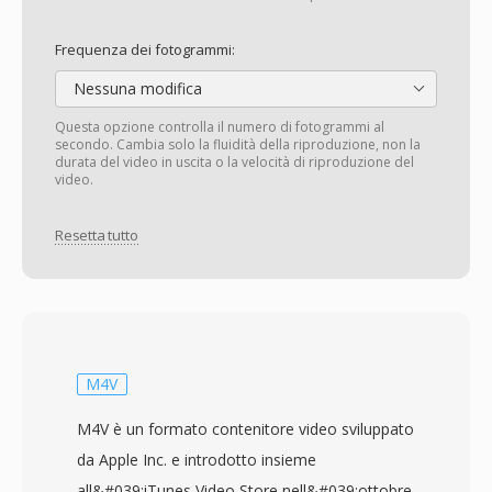
Frequenza dei fotogrammi:
Nessuna modifica
Questa opzione controlla il numero di fotogrammi al
secondo. Cambia solo la fluidità della riproduzione, non la
durata del video in uscita o la velocità di riproduzione del
video.
Resetta tutto
M4V
M4V è un formato contenitore video sviluppato
da Apple Inc. e introdotto insieme
all&#039;iTunes Video Store nell&#039;ottobre