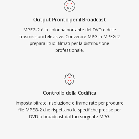
funzionalità di resilienza agli errori essenziali
contenuti video archiviati, registrazioni di
per la distribuzione broadcast su canali
sorveglianza e flussi di lavoro video digitali
Output Pronto per il Broadcast
rumorosi, mentre la variante program stream
legacy.
MPEG-2 è la colonna portante del DVD e delle
serve le applicazioni orientate
trasmissioni televisive. Convertire MPG in MPEG-2
all&#039;archiviazione come i DVD. MPEG-2
prepara i tuoi filmati per la distribuzione
supporta risoluzioni fino a 1920x1152 nel Main
professionale.
Profile ad High Level, con bitrate che
raggiungono gli 80 Mbps nelle configurazioni
professionali. Sebbene codec più recenti come
H.264 e HEVC offrano un&#039;efficienza di
compressione sostanzialmente migliore,
Controllo della Codifica
MPEG-2 resta radicato nell&#039;infrastruttura
Imposta bitrate, risoluzione e frame rate per produrre
broadcast, nei sistemi via cavo e satellite e nei
file MPEG-2 che rispettano le specifiche precise per
DVD o broadcast dal tuo sorgente MPG.
miliardi di dischi DVD in circolazione nel mondo.