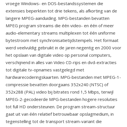
vroege Windows- en DOS-bestandssystemen die
extensies beperkten tot drie tekens, als afkorting van de
langere MPEG-aanduiding. MPG-bestanden bevatten
MPEG program streams die één video- en één of meer
audio-elementary streams multiplexen tot één uniforme
bytestroom met synchronisatietijdstempels. Het formaat
werd veelvuldig gebruikt in de jaren negentig en 2000 voor
het opslaan van digitale video op personal computers,
verschijnend in alles van Video CD-rips en dvd-extracties
tot digitale tv-opnames vastgelegd met
hardwarecoderingskaarten. MPG-bestanden met MPEG-1-
compressie bevatten doorgaans 352x240 (NTSC) of
352x288 (PAL) video bij bitrates rond 1,5 Mbps, terwijl
MPEG-2-gecodeerde MPG-bestanden hogere resoluties
tot full HD ondersteunen. De program stream-structuur
gaat uit van één relatief betrouwbaar opslagmedium, in
tegenstelling tot de transport stream-variant die