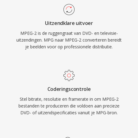
bewakingsopnames en legacy digitale
foutbestendigheidsfuncties die essentieel zijn
videoworkflows.
voor omroeplevering over ruizige kanalen,
Uitzendklare uitvoer
terwijl de program stream-variant
MPEG-2 is de ruggengraat van DVD- en televisie-
opslaggerichte toepassingen als dvd&#039;s
uitzendingen. MPG naar MPEG-2 converteren bereidt
bedient. MPEG-2 ondersteunt resoluties tot
je beelden voor op professionele distributie.
1920x1152 in het Main Profile at High Level,
met bitrates die 80 Mbps bereiken in
professionele configuraties. Hoewel nieuwere
codecs als H.264 en HEVC aanzienlijk betere
compressie-efficiency bieden, blijft MPEG-2
Coderingscontrole
diep verankerd in omroepinfrastructuur, kabel-
Stel bitrate, resolutie en framerate in om MPEG-2
en satellietsystemen en de miljarden dvd-
bestanden te produceren die voldoen aan precieze
schijven die wereldwijd in omloop zijn.
DVD- of uitzendspecificaties vanuit je MPG-bron.