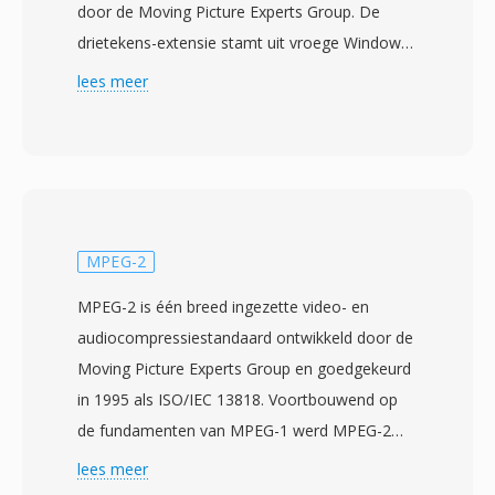
door de Moving Picture Experts Group. De
drietekens-extensie stamt uit vroege Windows-
en DOS-bestandssystemen die extensies
lees meer
beperkten tot drie tekens, als afkorting van de
langere MPEG-aanduiding. MPG-bestanden
bevatten MPEG program streams die één
video- en één of meer audio-elementary
streams multiplexen tot één uniforme
bytestroom met synchronisatietijdstempels.
MPEG-2
Het formaat werd veelvuldig gebruikt in de
MPEG-2 is één breed ingezette video- en
jaren negentig en 2000 voor het opslaan van
audiocompressiestandaard ontwikkeld door de
digitale video op personal computers,
Moving Picture Experts Group en goedgekeurd
verschijnend in alles van Video CD-rips en dvd-
in 1995 als ISO/IEC 13818. Voortbouwend op
extracties tot digitale tv-opnames vastgelegd
de fundamenten van MPEG-1 werd MPEG-2
met hardwarecoderingskaarten. MPG-
ontworpen voor hogere bitrates en resoluties,
lees meer
bestanden met MPEG-1-compressie bevatten
met name interlaced video voor televisie-