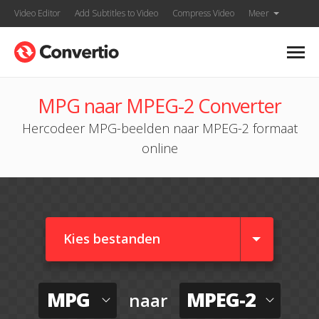
Video Editor
Add Subtitles to Video
Compress Video
Meer
MPG naar MPEG-2 Converter
Hercodeer MPG-beelden naar MPEG-2 formaat
online
Kies bestanden
MPG
MPEG-2
naar