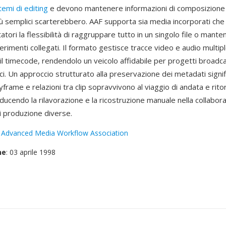
temi di editing
e devono mantenere informazioni di composizion
ù semplici scarterebbero. AAF supporta sia media incorporati che 
tori la flessibilità di raggruppare tutto in un singolo file o mante
ferimenti collegati. Il formato gestisce tracce video e audio multip
il timecode, rendendolo un veicolo affidabile per progetti broadc
i. Un approccio strutturato alla preservazione dei metadati signif
eyframe e relazioni tra clip sopravvivono al viaggio di andata e rito
riducendo la rilavorazione e la ricostruzione manuale nella collabor
i produzione diverse.
:
Advanced Media Workflow Association
ne
: 03 aprile 1998