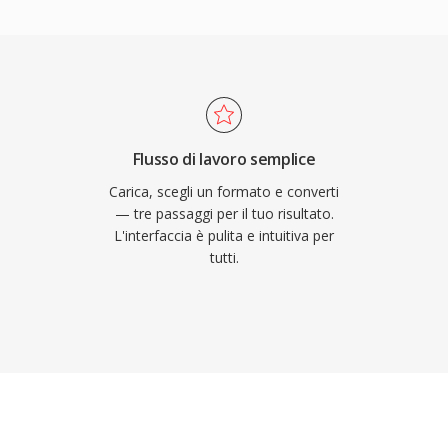
ale a livello mondiale,
B, e serve come codec
i qualità
 strato di transport
n funzionalità di
tribuzione broadcast su
Flusso di lavoro semplice
ram stream serve le
Carica, scegli un formato e converti
zione come i DVD. MPEG-2
— tre passaggi per il tuo risultato.
L'interfaccia è pulita e intuitiva per
 Main Profile ad High
tutti.
 Mbps nelle
ec più recenti come
 di compressione
adicato
temi via cavo e satellite
e nel mondo.