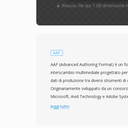
Rilascia i file qui. 1 GB dimensione
AAF
AAF (Advanced Authoring Format) è un fo
interscambio multimediale progettato per f
dati di produzione tra diversi strumenti di
Originariamente sviluppato da un consorz
Microsoft, Avid Technology e Adobe Syste
mantenuto dall&#039;Advanced Media Wo
leggi tutto
(AMWA). Rilasciato per la prima volta nel
ricco framework di metadati che preserva 