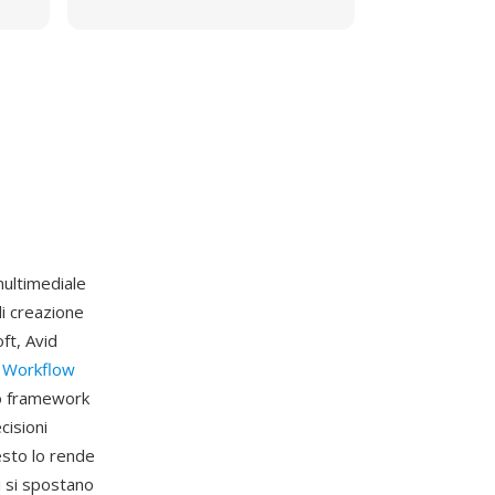
ultimediale
di creazione
ft, Avid
 Workflow
co framework
cisioni
uesto lo rende
i si spostano