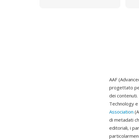
AAF (Advanced
progettato per
dei contenuti.
Technology e 
Association
(A
di metadati ch
editoriali, i p
particolarment