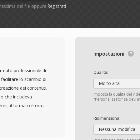
 massima del file oppure
Registrati
Impostazioni
rmato professionale di
Qualità:
acilitare lo scambio di
Molto alta
 creazione dei contenuti.
Imposta la qualità del vide
io che includeva
"Personalizzato" se devi i
ms, il formato è ora
rkflow Association
Ridimensiona:
 1998, AAF fornisce un
Nessuna modifica
non solo i dati