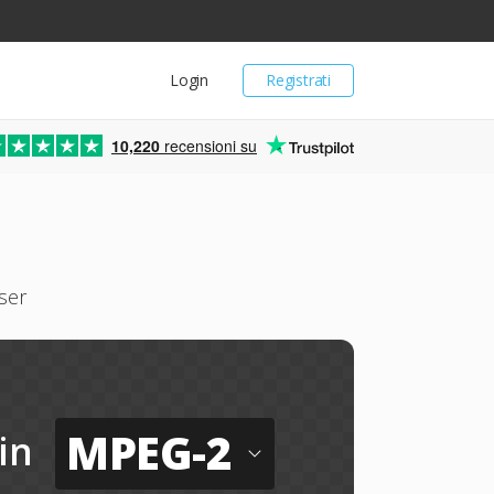
Login
Registrati
10,220
recensioni su
ser
MPEG-2
in