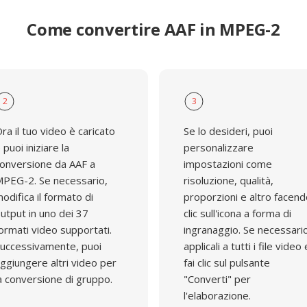
Come convertire AAF in MPEG-2
2
3
ra il tuo video è caricato
Se lo desideri, puoi
 puoi iniziare la
personalizzare
onversione da AAF a
impostazioni come
PEG-2. Se necessario,
risoluzione, qualità,
odifica il formato di
proporzioni e altro facen
utput in uno dei 37
clic sull'icona a forma di
ormati video supportati.
ingranaggio. Se necessari
uccessivamente, puoi
applicali a tutti i file video 
ggiungere altri video per
fai clic sul pulsante
a conversione di gruppo.
"Converti" per
l'elaborazione.