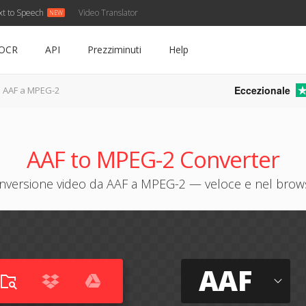
xt to Speech
Video Translator
OCR
API
Prezziminuti
Help
Eccezionale
AAF a MPEG-2
AAF to MPEG-2 Converter
nversione video da AAF a MPEG-2 — veloce e nel brow
AAF