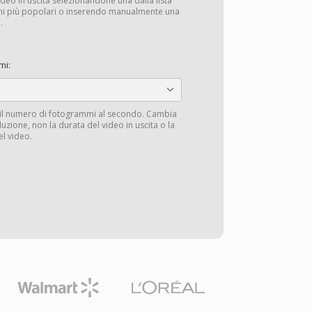
deo in uscita selezionandone una dalla lista
ioni più popolari o inserendo manualmente una
.
mi:
 il numero di fotogrammi al secondo. Cambia
oduzione, non la durata del video in uscita o la
el video.