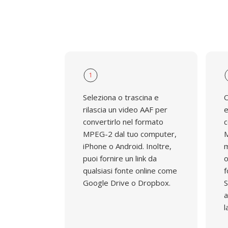
1
Seleziona o trascina e
O
rilascia un video AAF per
e
convertirlo nel formato
c
MPEG-2 dal tuo computer,
M
iPhone o Android. Inoltre,
m
puoi fornire un link da
o
qualsiasi fonte online come
f
Google Drive o Dropbox.
S
a
l