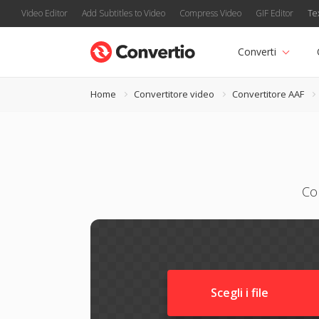
Video Editor
Add Subtitles to Video
Compress Video
GIF Editor
Te
Converti
Home
Convertitore video
Convertitore AAF
Co
Scegli i file