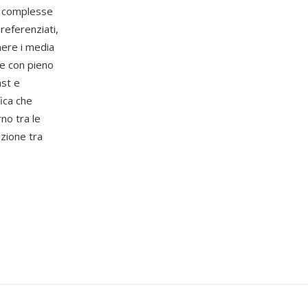
e complesse
referenziati,
nere i media
le con pieno
ast e
ica che
rno tra le
azione tra