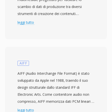
scambio di dati di produzione tra diversi
strumenti di creazione dei contenuti.
Originariamente sviluppato da un consorzio
leggi tutto
che includeva Microsoft, Avid Technology e
Adobe Systems, il formato è ora mantenuto
dall&#039;Advanced Media Workflow
Association (AMWA). Rilasciato per la prima
volta nel 1998, AAF fornisce un ricco
framework di metadati che preserva non solo i
AIFF
dati essenziali audio e video ma anche le
AIFF (Audio Interchange File Format) è stato
decisioni editoriali, i parametri degli effetti, le
sviluppato da Apple nel 1988, traendo il suo
transizioni e le strutture della timeline. Questo
design strutturale dallo standard IFF di
lo rende particolarmente prezioso nei flussi di
Electronic Arts. Come contenitore audio non
lavoro di post-produzione dove i progetti si
compresso, AIFF memorizza dati PCM lineari a
spostano tra diversi sistemi di editing e devono
piena qualità CD — tipicamente 16 bit a 44,1
leggi tutto
mantenere informazioni di composizione