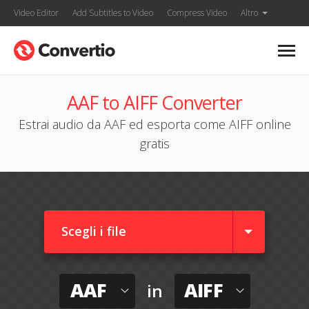
Video Editor
Add Subtitles to Video
Compress Video
Altro
AAF to AIFF Converter
Estrai audio da AAF ed esporta come AIFF online
gratis
Scegli i file
AAF
AIFF
in