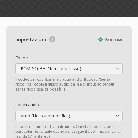
Impostazioni
Avanzate
Codec:
PCM_S16BE (Non compresso)
Il codec per codificare la traccia audio. Il codec "Senza
ricodifica" copia il flusso audio dal file di input ad output
senza ricodifica, se possibile.
Canali audio:
Auto (Nessuna modifica)
Imposta il numero di canali audio. Questa impostazione è
particolarmente utile quando si esegue il downmix dei canali
(es. da 5.1 a stereo).