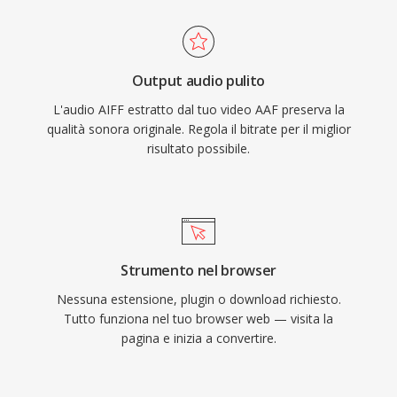
lavoro nativo. Il contenitore supporta
frequenze di campionamento e profondità di
bit multiple fino a 32 bit, adattandosi a flussi di
Output audio pulito
lavoro ad alta risoluzione che superano le
L'audio AIFF estratto dal tuo video AAF preserva la
specifiche della qualità CD. Per chiunque dia
qualità sonora originale. Regola il bitrate per il miglior
priorità all&#039;integrità lossless rispetto
risultato possibile.
all&#039;efficienza di archiviazione, AIFF resta
una scelta affidabile nel settore della
registrazione.
Strumento nel browser
Nessuna estensione, plugin o download richiesto.
Tutto funziona nel tuo browser web — visita la
pagina e inizia a convertire.