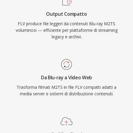
essenziale.
progressivo efficiente. Il contenitore supporta
Output Compatto
metadati incorporati con punti di cue,
FLV produce file leggeri da contenuti Blu-ray M2TS
abilitando funzionalità interattive come la
voluminosi — efficiente per piattaforme di streaming
navigazione per capitoli e gli eventi
legacy e archivi.
temporizzati. FLV ha trasformato il video online
da un&#039;esperienza di nicchia inaffidabile a
un medium mainstream, ridefinendo
radicalmente intrattenimento, formazione e
comunicazione su internet. Sebbene il video
Da Blu-ray a Video Web
HTML5 e i codec moderni abbiano sostituito la
Trasforma filmati M2TS in file FLV compatti adatti a
distribuzione basata su Flash, i file FLV restano
media server e sistemi di distribuzione contenuti.
in innumerevoli archivi e sistemi legacy.