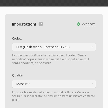
Impostazioni
Avanzate
Codec:
FLV (Flash Video, Sorenson H.263)
Il codec per codificare la traccia video. Il codec "Senza
ricodifica" copia il flusso video dal file di input ad output
senza ricodifica, se possibile.
Qualità:
Massima
Imposta la qualità del video in modalità Bitrate Variabile.
Scegli "Personalizzato" se devi impostare un bitrate costante
(CBR).