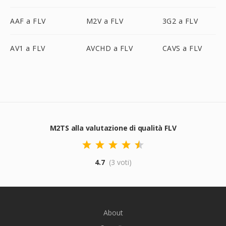
AAF a FLV
M2V a FLV
3G2 a FLV
AV1 a FLV
AVCHD a FLV
CAVS a FLV
M2TS alla valutazione di qualità FLV
4.7
(3 voti)
About