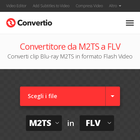
Video Editor
Add Subtitles to Video
Compress Video
Altro
Convertitore da M2TS a FLV
Converti clip Blu-ray M2TS in formato Flash Video
Scegli i file
M2TS
FLV
in