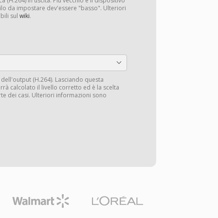
ca (H.264) in uscita. Più vecchio è il dispositivo
filo da impostare dev'essere "basso". Ulteriori
ili sul
wiki
.
tà dell'output (H.264). Lasciando questa
à calcolato il livello corretto ed è la scelta
te dei casi. Ulteriori informazioni sono