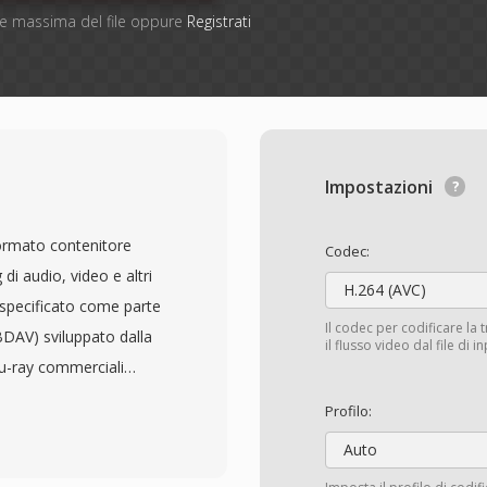
one massima del file oppure
Registrati
Impostazioni
rmato contenitore
Codec:
 di audio, video e altri
H.264 (AVC)
è specificato come parte
Il codec per codificare la 
BDAV) sviluppato dalla
il flusso video dal file di 
lu-ray commerciali
 contenuto in pacchetti
Profilo:
ntestazione timestamp
Auto
hetto di 188 byte,