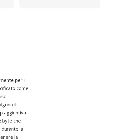
mente per il
ecificato come
isc
lgono il
p aggiuntiva
2 byte che
 durante la
tenere la