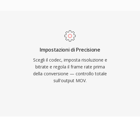
ervazione della piena
 ha reso MOV un pilastro
odec ProRes di Apple,
MOV, è uno standard
hing broadcast. Il
 contenuti compressi a
zione ad alto bitrate. La
Impostazioni di Precisione
adati rende MOV
Scegli il codec, imposta risoluzione e
avoro che richiedono
bitrate e regola il frame rate prima
della conversione — controllo totale
ambio affidabile tra
sull'output MOV.
o nativamente su tutte
sciuto dal software di
erativi, mantenendo la
ione tecnologica video.