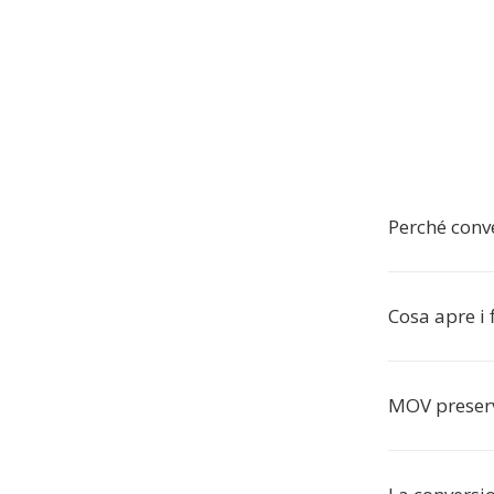
Perché conv
Cosa apre i 
MOV preserv