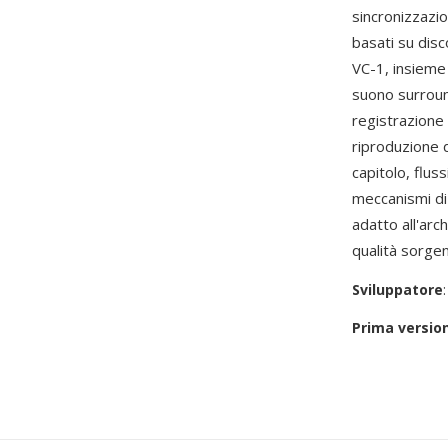
sincronizzazio
basati su dis
VC-1, insieme
suono surroun
registrazione 
riproduzione 
capitolo, fluss
meccanismi di 
adatto all'arc
qualità sorge
Sviluppatore
Prima versio