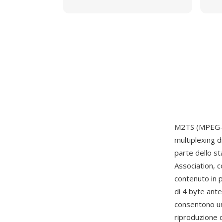
M2TS (MPEG-2 
multiplexing d
parte dello s
Association, c
contenuto in 
di 4 byte ant
consentono un
riproduzione 