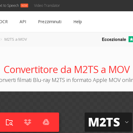
xt to Speech
Video Translator
OCR
API
Prezziminuti
Help
Eccezionale
M2TS a MOV
Convertitore da M2TS a MOV
onverti filmati Blu-ray M2TS in formato Apple MOV onli
M2TS