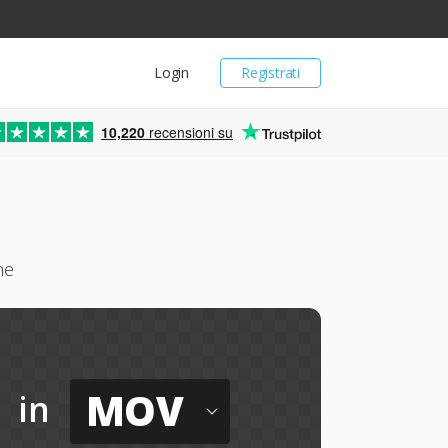
Login
Registrati
10,220
recensioni su
ne
MOV
in