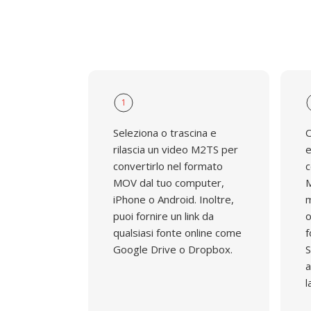
1
Seleziona o trascina e
O
rilascia un video M2TS per
e
convertirlo nel formato
c
MOV dal tuo computer,
M
iPhone o Android. Inoltre,
m
puoi fornire un link da
o
qualsiasi fonte online come
f
Google Drive o Dropbox.
S
a
l