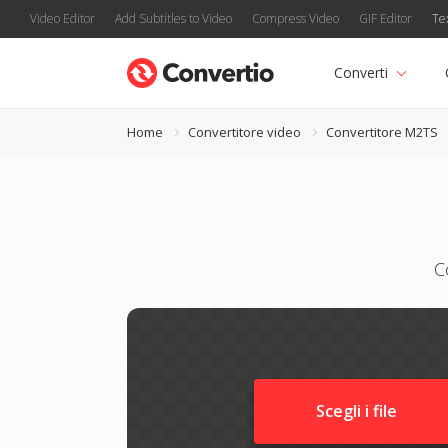
Video Editor
Add Subtitles to Video
Compress Video
GIF Editor
Te
Converti
Home
Convertitore video
Convertitore M2TS
C
Scegli i file