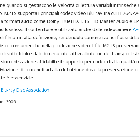
ne quando si gestiscono le velocità di lettura variabili intrinseche 
co. M2TS supporta i principali codec video Blu-ray tra cui H.264/
 a formati audio come Dolby TrueHD, DTS-HD Master Audio e LP
d lossless. Il contenitore è utilizzato anche dalle videocamere
AV
di filmati in alta definizione, rendendolo comune sia nei flussi di la
disco consumer che nella produzione video. I file M2TS preservan
i di sottotitoli e dati di menu interattivi all'interno del transport s
sincronizzazione affidabili e il supporto per codec di alta qualit
hiviazione di contenuti ad alta definizione dove la preservazione de
nte è essenziale.
:
Blu-ray Disc Association
ne
: 2006