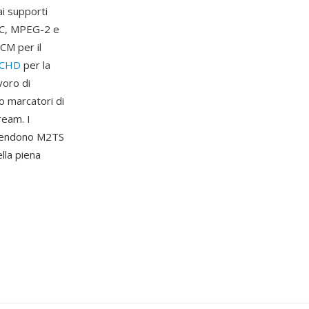
ai supporti
AVC, MPEG-2 e
CM per il
CHD
per la
voro di
o marcatori di
tream. I
à rendono M2TS
lla piena