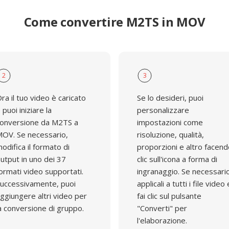
Come convertire M2TS in MOV
2
3
ra il tuo video è caricato
Se lo desideri, puoi
 puoi iniziare la
personalizzare
onversione da M2TS a
impostazioni come
OV. Se necessario,
risoluzione, qualità,
odifica il formato di
proporzioni e altro facen
utput in uno dei 37
clic sull'icona a forma di
ormati video supportati.
ingranaggio. Se necessari
uccessivamente, puoi
applicali a tutti i file video 
ggiungere altri video per
fai clic sul pulsante
a conversione di gruppo.
"Converti" per
l'elaborazione.