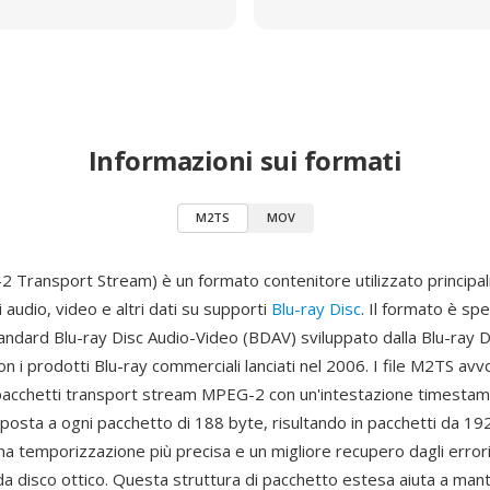
Informazioni sui formati
M2TS
MOV
Transport Stream) è un formato contenitore utilizzato principal
i audio, video e altri dati su supporti
Blu-ray Disc
. Il formato è sp
tandard Blu-ray Disc Audio-Video (BDAV) sviluppato dalla Blu-ray D
on i prodotti Blu-ray commerciali lanciati nel 2006. I file M2TS avvo
pacchetti transport stream MPEG-2 con un'intestazione timestam
eposta a ogni pacchetto di 188 byte, risultando in pacchetti da 19
a temporizzazione più precisa e un migliore recupero dagli errori
da disco ottico. Questa struttura di pacchetto estesa aiuta a man