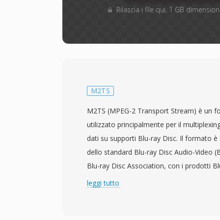
Rilascia i file qui. 1 GB dimensi
M2TS
M2TS (MPEG-2 Transport Stream) è un fo
utilizzato principalmente per il multiplexing
dati su supporti Blu-ray Disc. Il formato 
dello standard Blu-ray Disc Audio-Video (
Blu-ray Disc Association, con i prodotti B
lanciati nel 2006. I file M2TS avvolgono il
leggi tutto
transport stream MPEG-2 con un&#039;i
aggiuntiva di 4 byte anteposta a ogni pacc