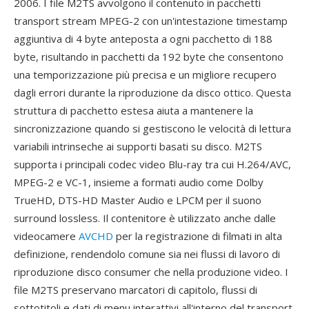
2006. I file M2TS avvolgono il contenuto in pacchetti
transport stream MPEG-2 con un'intestazione timestamp
aggiuntiva di 4 byte anteposta a ogni pacchetto di 188
byte, risultando in pacchetti da 192 byte che consentono
una temporizzazione più precisa e un migliore recupero
dagli errori durante la riproduzione da disco ottico. Questa
struttura di pacchetto estesa aiuta a mantenere la
sincronizzazione quando si gestiscono le velocità di lettura
variabili intrinseche ai supporti basati su disco. M2TS
supporta i principali codec video Blu-ray tra cui H.264/AVC,
MPEG-2 e VC-1, insieme a formati audio come Dolby
TrueHD, DTS-HD Master Audio e LPCM per il suono
surround lossless. Il contenitore è utilizzato anche dalle
videocamere
AVCHD
per la registrazione di filmati in alta
definizione, rendendolo comune sia nei flussi di lavoro di
riproduzione disco consumer che nella produzione video. I
file M2TS preservano marcatori di capitolo, flussi di
sottotitoli e dati di menu interattivi all'interno del transport