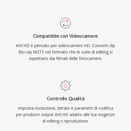
M2TS adatto all&#039;archiviazione di
AVCHD supporta modalità di scansione
contenuti ad alta definizione dove la
progressiva e interlacciata, adattandosi sia alle
preservazione della piena qualità sorgente è
riprese in stile cinematografico che broadcast.
essenziale.
La struttura di directory segue una specifica
Compatibile con Videocamere
rigorosa che include file playlist per navigare tra
AVCHD è pensato per videocamere HD. Converti clip
le clip registrate, rendendola compatibile con i
Blu-ray M2TS nel formato che le suite di editing si
lettori Blu-ray quando registrata su supporti
aspettano dai filmati delle fotocamere.
compatibili. Una versione migliorata, AVCHD
2.0, ha aggiunto il supporto per la registrazione
progressiva 1080/60p e il video stereoscopico
3D. Il formato resta ampiamente utilizzato nel
mercato delle videocamere e continua a essere
Controllo Qualità
supportato dalle principali applicazioni di editing
Imposta risoluzione, bitrate e parametri di codifica
video.
per produrre output AVCHD adatto alle tue esigenze
di editing o riproduzione.