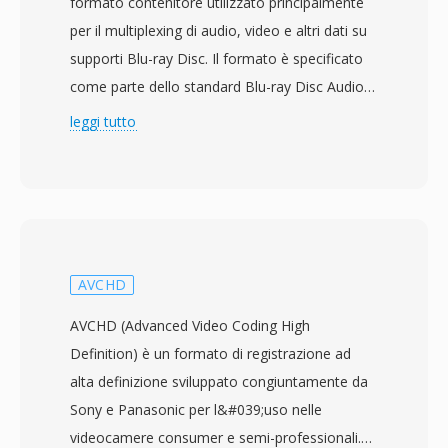
formato contenitore utilizzato principalmente
per il multiplexing di audio, video e altri dati su
supporti Blu-ray Disc. Il formato è specificato
come parte dello standard Blu-ray Disc Audio-
Video (BDAV) sviluppato dalla Blu-ray Disc
leggi tutto
Association, con i prodotti Blu-ray commerciali
lanciati nel 2006. I file M2TS avvolgono il
contenuto in pacchetti transport stream MPEG-
2 con un&#039;intestazione timestamp
aggiuntiva di 4 byte anteposta a ogni pacchetto
di 188 byte, risultando in pacchetti da 192 byte
AVCHD
che consentono una temporizzazione più
AVCHD (Advanced Video Coding High
precisa e un migliore recupero dagli errori
Definition) è un formato di registrazione ad
durante la riproduzione da disco ottico. Questa
alta definizione sviluppato congiuntamente da
struttura di pacchetto estesa aiuta a
Sony e Panasonic per l&#039;uso nelle
mantenere la sincronizzazione quando si
videocamere consumer e semi-professionali.