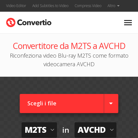
Video Editor
Add Subtitles to Video
Compress Video
Altro
Convertitore da M2TS a AVCHD
Riconfeziona video Blu-ray M2TS come formato
videocamera AVCHD
Scegli i file
M2TS
AVCHD
in