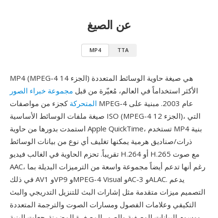
عن الصيغ
MP4
TTA
MP4 (MPEG-4 الجزء 14) هي صيغة حاوية الوسائط المتعددة
الأكثر استخداماً في العالم، مُعيّرة من قبل
مجموعة خبراء الصور
المتحركة
كجزء من مواصفات MPEG-4 عام 2003. مبنية على
صيغة ملفات الوسائط الأساسية ISO (MPEG-4 الجزء 12)، التي
استمدت بدورها من حاوية Apple QuickTime، تستخدم MP4 بنية
ذرات/صناديق هرمية يمكنها تغليف أي نوع من بيانات الوسائط
تقريباً. تحزم الحاوية في الغالب فيديو H.264 أو H.265 مع صوت
AAC، رغم أنها تدعم أيضاً مجموعة واسعة من الترميزات البديلة بما
في ذلك AV1 وVP9 وMPEG-4 Visual وAC-3 وALAC. يدعم
التصميم ميزات متقدمة مثل إشارات البث للتنزيل التدريجي والبث
التكيفي وعلامات الفصول ومسارات الصوت والترجمة المتعددة
ووسوم البيانات الوصفية والصور المصغرة المضمنة. جعلت البنية