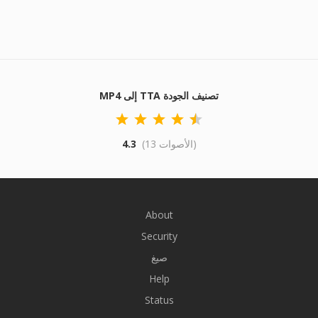
MP4 إلى TTA تصنيف الجودة
(13 الأصوات)
4.3
About
Security
صيغ
Help
Status