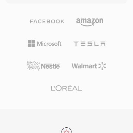
أساس عالمي لتوصيل الفيديو عبر الويب. يتيح حمل
والأرشفة الاحترافية على حد سواء. سرعة المعالجة
التغليف الفعال، مقترناً بإمكانيات الضغط للترميزات
هي إحدى نقاط القوة المميزة لـ TTA — يحقق المرمّز
الحديثة التي يحملها، توزيع فيديو عالي الجودة بأحجام
ترميزاً وفك ترميز سريعاً دون أحمال كبيرة على
ملفات عملية عبر الشبكات محدودة النطاق الترددي
المعالج، مما يبقيه خفيفاً حتى على العتاد القديم. يدعم
والأجهزة محدودة التخزين.
هيكل الملف وسوم بيانات وصفية ID3v1 وID3v2
وAPEv2، لتنتقل معلومات المسار وصورة الألبوم مع
الصوت. ظهر دعم العتاد في العديد من المشغلات
المحمولة، مما منح TTA ميزة عملية على بعض
التنسيقات المنافسة بدون فقدان. يُوزّع التنفيذ
المرجعي مفتوح المصدر بموجب ترخيص GNU GPL،
مما يشجع اعتماد المجتمع والتكاملات الخارجية. رغم أن
مرمّزات أحدث مثل FLAC استحوذت على حصة أكبر
من مشهد الصوت بدون فقدان، يواصل TTA خدمة
المستخدمين الذين يقدّرون بساطته وشفافية ضغطه.