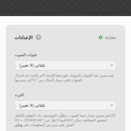
الإعدادات
متقدّمة
قنوات الصوت:
تلقائي (لا تغيير)
قم بتعيين عدد القنوات الصوتية. يكون هذا الإعداد أكثر فائدة عند اختزال
القنوات (على سبيل المثال، من 5.1 إلى ستيريو).
التردد:
تلقائي (لا تغيير)
قم بتعيين معدل عينة الصوت. تتطلّب الموسيقى ذات الطيف الكامل (20
Hz — 20 kHz) قيماً لا تقل عن 44.1 kHz لتحقيق الشفافية. يمكن
.
العثور على مزيد من المعلومات على
ويكي