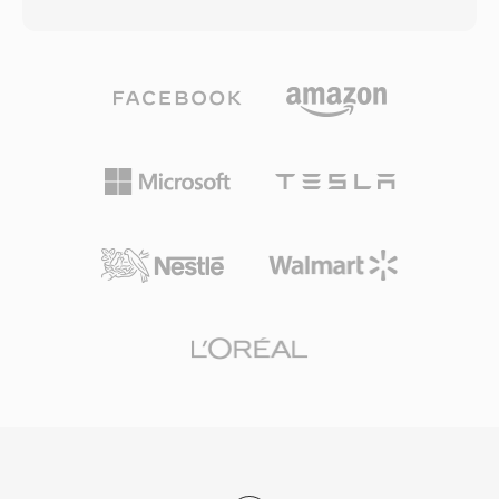
transfer. TTA menangani audio kualitas CD
codec yang luas menjadikan MP4 pilihan
standar maupun konten beresolusi tinggi
default untuk platform video online, perangkat
hingga sampel integer 32-bit, membuatnya
seluler, kamera digital, dan perpustakaan
cocok untuk mendengarkan sehari-hari dan
media sistem operasi. Video HTML5 dengan
pengarsipan profesional. Kecepatan
H.264 dalam MP4 didukung oleh setiap
pemrosesan adalah salah satu kekuatan yang
browser web utama, menetapkan kombinasi ini
mendefinisikan TTA — codec ini mencapai
sebagai standar universal untuk pengiriman
encoding dan decoding yang cepat tanpa
video web. Overhead pengemasan yang
beban CPU yang berat, menjaganya tetap
efisien, dikombinasikan dengan kemampuan
ringan bahkan pada perangkat keras yang lebih
kompresi codec modern yang dibawanya,
tua. Struktur file mendukung tag metadata
memungkinkan distribusi video berkualitas
ID3v1, ID3v2, dan APEv2, sehingga informasi
tinggi pada ukuran file yang praktis melalui
track dan artwork album ikut bersama audio.
jaringan dengan bandwidth terbatas dan
Dukungan perangkat keras muncul di beberapa
perangkat dengan penyimpanan terbatas.
pemutar portabel, memberikan TTA
keunggulan praktis dibanding beberapa format