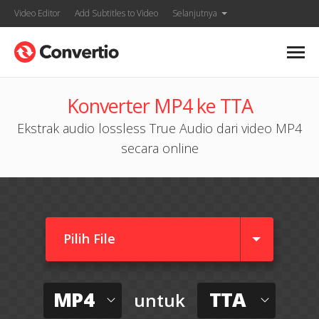
Video Editor
Add Subtitles to Video
Selanjutnya
Konverter MP4 ke TTA
Ekstrak audio lossless True Audio dari video MP4
secara online
Pilih File
MP4
TTA
untuk