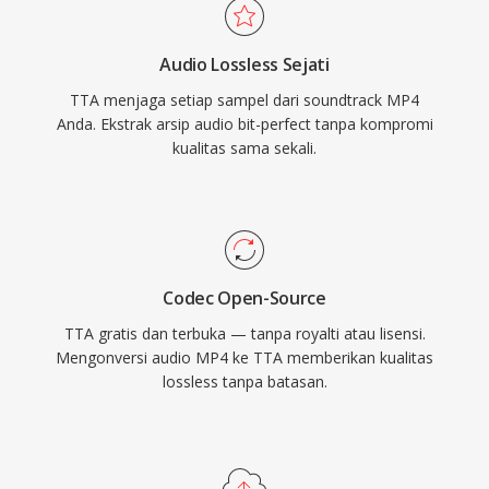
lossless pesaing. Implementasi referensi open-
source dirilis di bawah GNU GPL, mendorong
Audio Lossless Sejati
adopsi komunitas dan integrasi pihak ketiga.
TTA menjaga setiap sampel dari soundtrack MP4
Meskipun codec yang lebih baru seperti FLAC
Anda. Ekstrak arsip audio bit-perfect tanpa kompromi
telah menangkap pangsa yang lebih besar dari
kualitas sama sekali.
lanskap audio lossless, TTA terus melayani
pengguna yang menghargai kesederhanaan
dan kompresi transparannya.
Codec Open-Source
TTA gratis dan terbuka — tanpa royalti atau lisensi.
Mengonversi audio MP4 ke TTA memberikan kualitas
lossless tanpa batasan.