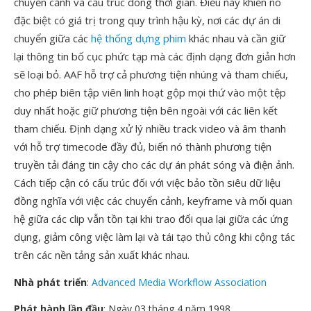
chuyển cảnh và cấu trúc dòng thời gian. Điều này khiến nó
đặc biệt có giá trị trong quy trình hậu kỳ, nơi các dự án di
chuyển giữa các
hệ thống dựng phim
khác nhau và cần giữ
lại thông tin bố cục phức tạp mà các định dạng đơn giản hơn
sẽ loại bỏ. AAF hỗ trợ cả phương tiện nhúng và tham chiếu,
cho phép biên tập viên linh hoạt gộp mọi thứ vào một tệp
duy nhất hoặc giữ phương tiện bên ngoài với các liên kết
tham chiếu. Định dạng xử lý nhiều track video và âm thanh
với hỗ trợ timecode đầy đủ, biến nó thành phương tiện
truyền tải đáng tin cậy cho các dự án phát sóng và điện ảnh.
Cách tiếp cận có cấu trúc đối với việc bảo tồn siêu dữ liệu
đồng nghĩa với việc các chuyển cảnh, keyframe và mối quan
hệ giữa các clip vẫn tồn tại khi trao đổi qua lại giữa các ứng
dụng, giảm công việc làm lại và tái tạo thủ công khi cộng tác
trên các nền tảng sản xuất khác nhau.
Nhà phát triển
:
Advanced Media Workflow Association
Phát hành lần đầu
: Ngày 03 tháng 4 năm 1998