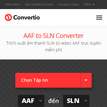
Video Editor
Add Subtitles to Video
Compress Video
Thêm
AAF to SLN Converter
Trích xuất âm thanh SLN từ video AAF trực tuyến
miễn phí
Chọn Tập tin
AAF
SLN
đến