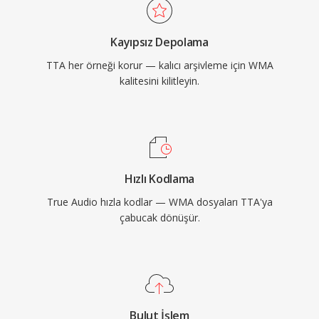
benimsemesini ve üçüncü taraf
entegrasyonlarını teşvik eder. FLAC gibi daha
Kayıpsız Depolama
yeni kodekler kayıpsız ses alanında daha büyük
TTA her örneği korur — kalıcı arşivleme için WMA
bir pay yakalamış olsa da TTA, sadeliğine ve
kalitesini kilitleyin.
şeffaf sıkıştırmasına değer veren kullanıcılara
hizmet etmeye devam etmektedir.
Hızlı Kodlama
True Audio hızla kodlar — WMA dosyaları TTA'ya
çabucak dönüşür.
Bulut İşlem