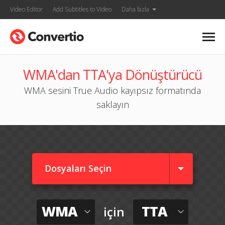
Video Editor
Add Subtitles to Video
Daha fazla
WMA'dan TTA'ya Dönüştürücü
WMA sesini True Audio kayıpsız formatında
saklayın
Dosyaları Seçin
WMA
TTA
için