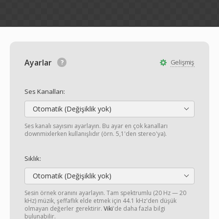
Ayarlar
Gelişmiş
Ses Kanalları:
Otomatik (Değişiklik yok)
Ses kanalı sayısını ayarlayın. Bu ayar en çok kanalları
downmixlerken kullanışlıdır (örn. 5,1'den stereo'ya).
Sıklık:
Otomatik (Değişiklik yok)
Sesin örnek oranını ayarlayın. Tam spektrumlu (20 Hz — 20
kHz) müzik, şeffaflık elde etmek için 44.1 kHz'den düşük
olmayan değerler gerektirir.
Viki
'de daha fazla bilgi
bulunabilir.