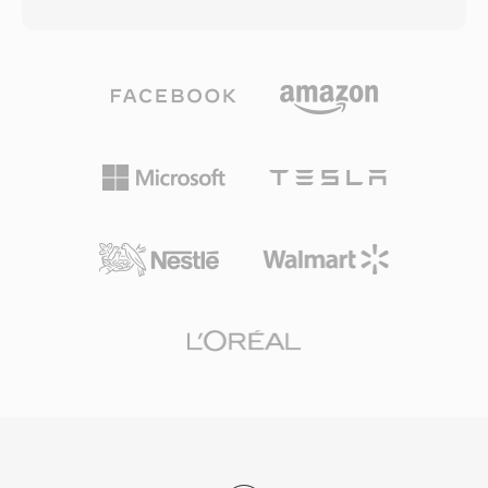
garanti eder. TTA, standart CD kalitesinde sesin
haklar yönetimi (DRM) desteği onu dönemin
yanı sıra 32 bit tam sayı örneklere kadar yüksek
çevrimiçi müzik mağazaları için cazip kılmıştır.
çözünürlüklü içeriği de işleyerek hem günlük
Kodlama ve kod çözme, Windows tarafından
dinleme hem de profesyonel arşivleme için
yerel olarak gerçekleştirilir ve herhangi bir
uygundur. İşleme hızı TTA&#039;nın belirleyici
Windows makinesinde oynatma için üçüncü
güçlü yönlerinden biridir — kodek, ağır CPU
taraf yazılım gerektirmez. FFmpeg ve
talepleri olmadan hızlı kodlama ve kod çözme
GStreamer gibi kütüphaneler aracılığıyla çapraz
gerçekleştirerek eski donanımlarda bile hafif
platform desteği gelişmiş olsa da WMA,
kalır. Dosya yapısı ID3v1, ID3v2 ve APEv2 üst
Microsoft dışı cihazlarda MP3 veya AAC kadar
veri etiketlerini destekler, böylece parça bilgileri
evrensel uyumluluğa sahip değildir. Format hâlâ
ve albüm kapağı sesle birlikte taşınır. Birçok
eski medya kütüphanelerinde karşımıza çıksa
taşınabilir oynatıcıda donanım desteği
da daha yeni kodekler akış ve taşınabilir
sağlanmış olup bu durum TTA&#039;ya bazı
kullanım için büyük ölçüde yerini almıştır.
rakip kayıpsız formatlara göre pratik bir avantaj
kazandırmıştır. Açık kaynak referans uygulaması
GNU GPL lisansı altında dağıtılarak topluluk