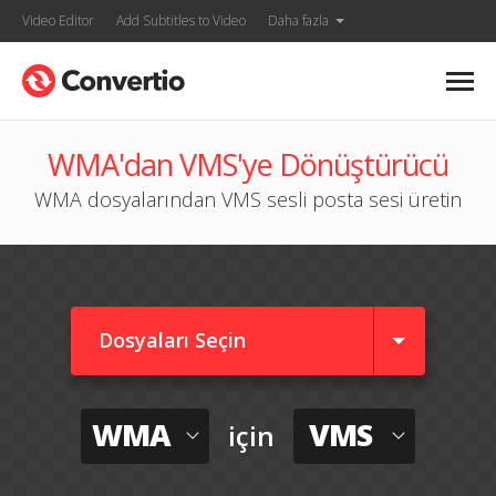
Video Editor
Add Subtitles to Video
Daha fazla
WMA'dan VMS'ye Dönüştürücü
WMA dosyalarından VMS sesli posta sesi üretin
Dosyaları Seçin
WMA
VMS
için