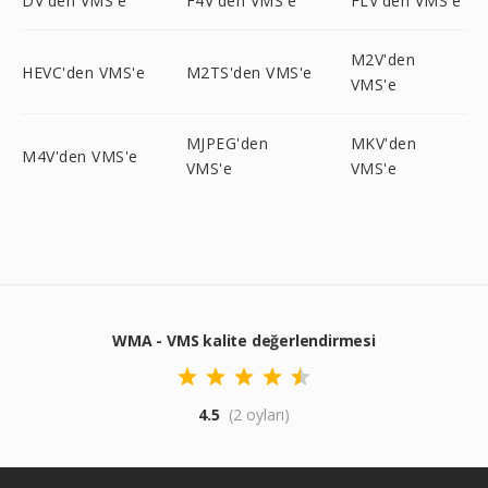
DV'den VMS'e
F4V'den VMS'e
FLV'den VMS'e
M2V'den
HEVC'den VMS'e
M2TS'den VMS'e
VMS'e
MJPEG'den
MKV'den
M4V'den VMS'e
VMS'e
VMS'e
WMA - VMS kalite değerlendirmesi
4.5
(2 oyları)