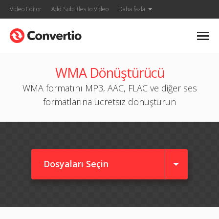
Video Editor
Add Subtitles to Video
Daha fazla
WMA Dönüştürücü
WMA formatını MP3, AAC, FLAC ve diğer ses
formatlarına ücretsiz dönüştürün
Dosyaları Seçin