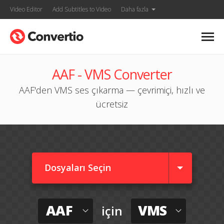
Video Editor
Add Subtitles to Video
Daha fazla
AAF - VMS Converter
AAF'den VMS ses çıkarma — çevrimiçi, hızlı ve
ücretsiz
Dosyaları Seçin
AAF
VMS
için