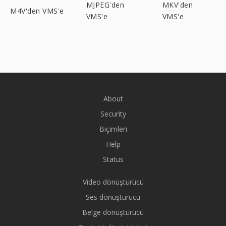
MJPEG'den
MKV'den
M4V'den VMS'e
VMS'e
VMS'e
About
Security
Biçimleri
Help
Status
Video dönüştürücü
Ses dönüştürücü
Belge dönüştürücü