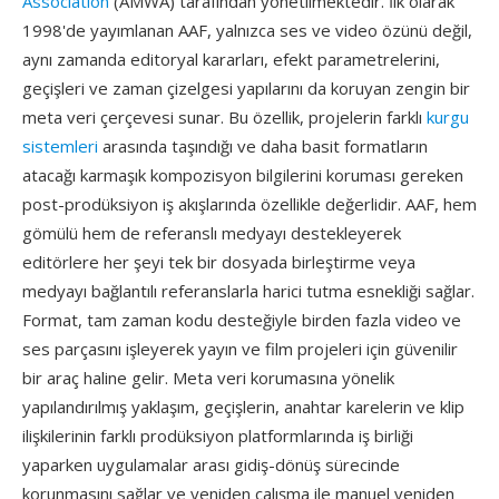
Association
(AMWA) tarafından yönetilmektedir. İlk olarak
1998'de yayımlanan AAF, yalnızca ses ve video özünü değil,
aynı zamanda editoryal kararları, efekt parametrelerini,
geçişleri ve zaman çizelgesi yapılarını da koruyan zengin bir
meta veri çerçevesi sunar. Bu özellik, projelerin farklı
kurgu
sistemleri
arasında taşındığı ve daha basit formatların
atacağı karmaşık kompozisyon bilgilerini koruması gereken
post-prodüksiyon iş akışlarında özellikle değerlidir. AAF, hem
gömülü hem de referanslı medyayı destekleyerek
editörlere her şeyi tek bir dosyada birleştirme veya
medyayı bağlantılı referanslarla harici tutma esnekliği sağlar.
Format, tam zaman kodu desteğiyle birden fazla video ve
ses parçasını işleyerek yayın ve film projeleri için güvenilir
bir araç haline gelir. Meta veri korumasına yönelik
yapılandırılmış yaklaşım, geçişlerin, anahtar karelerin ve klip
ilişkilerinin farklı prodüksiyon platformlarında iş birliği
yaparken uygulamalar arası gidiş-dönüş sürecinde
korunmasını sağlar ve yeniden çalışma ile manuel yeniden