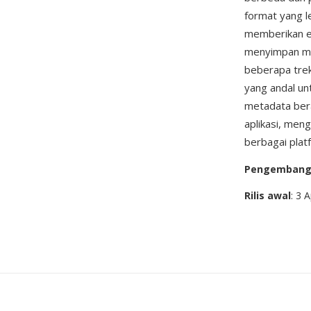
format yang 
memberikan ed
menyimpan med
beberapa tre
yang andal un
metadata bera
aplikasi, men
berbagai plat
Pengemban
Rilis awal
: 3 