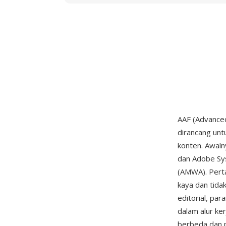
AAF (Advanced
dirancang unt
konten. Awaln
dan Adobe Syst
(AMWA). Perta
kaya dan tida
editorial, par
dalam alur ke
berbeda dan 