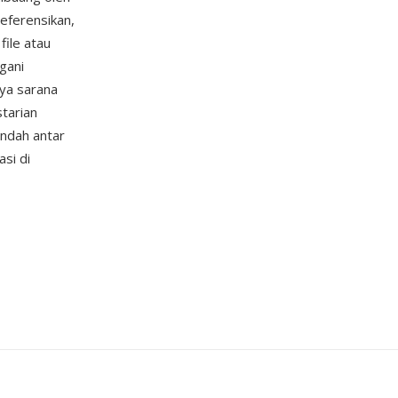
eferensikan,
ile atau
gani
ya sarana
starian
indah antar
si di