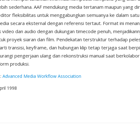
lebih sederhana. AAF mendukung media tertanam maupun yang dir
itor fleksibilitas untuk menggabungkan semuanya ke dalam satu f
ia secara eksternal dengan referensi tertaut. Format ini menan
k video dan audio dengan dukungan timecode penuh, menjadikann
tuk proyek siaran dan film. Pendekatan terstruktur terhadap pele
rti transisi, keyframe, dan hubungan klip tetap terjaga saat berp
gurangi pengerjaan ulang dan rekonstruksi manual saat berkolabora
form produksi.
g
:
Advanced Media Workflow Association
April 1998