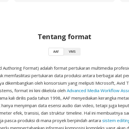
Tentang format
AAF
VMS
 Authoring Format) adalah format pertukaran multimedia profesi
uk memfasilitasi pertukaran data produksi antara berbagai alat 
ya dikembangkan oleh konsorsium yang meliputi Microsoft, Avid 
ems, format ini kini dikelola oleh
Advanced Media Workflow Asso
ma kali dirilis pada tahun 1998, AAF menyediakan kerangka meta
k hanya menyimpan data esensi audio dan video, tetapi juga kepu
ameter efek, transisi, dan struktur timeline. Hal ini membuatnya sa
rja pasca-produksi di mana proyek berpindah antara
sistem editin
perlu mempertahankan informasi komposisi kompleks yang akan d