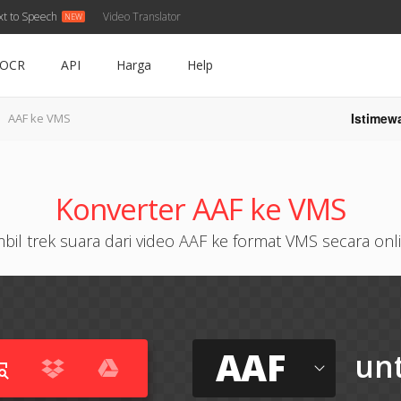
xt to Speech
Video Translator
OCR
API
Harga
Help
Istimew
AAF ke VMS
Konverter AAF ke VMS
bil trek suara dari video AAF ke format VMS secara onl
AAF
un