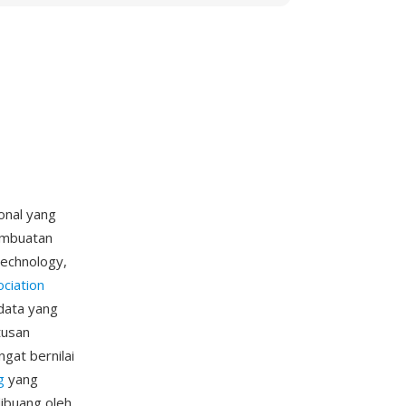
onal yang
pembuatan
Technology,
ciation
data yang
tusan
ngat bernilai
g
yang
ibuang oleh