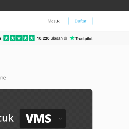
Masuk
Daftar
a
10,220
ulasan di
ine
VMS
tuk