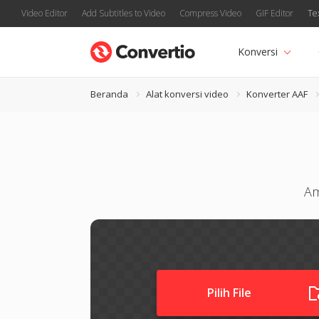
Video Editor
Add Subtitles to Video
Compress Video
GIF Editor
Te
Konversi
Beranda
Alat konversi video
Konverter AAF
Am
Pilih File