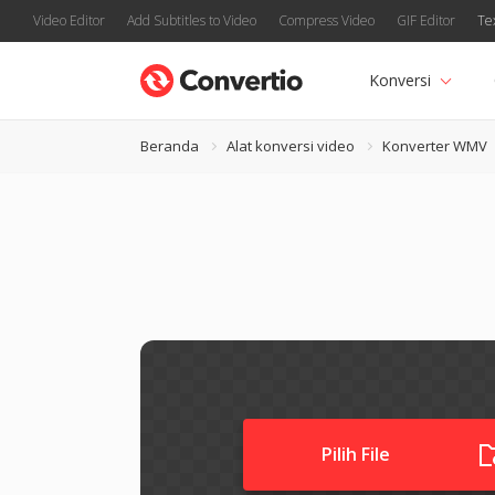
Video Editor
Add Subtitles to Video
Compress Video
GIF Editor
Te
Konversi
Beranda
Alat konversi video
Konverter WMV
Pilih File