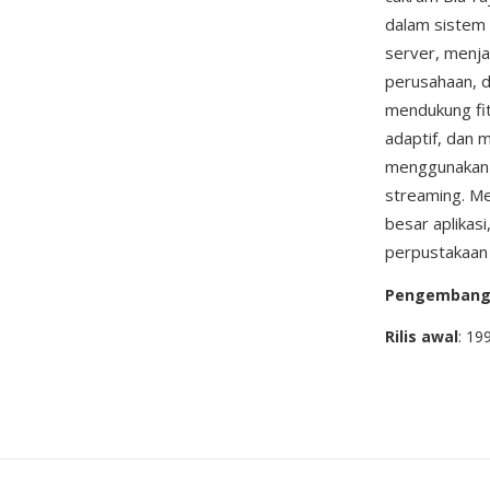
dalam sistem 
server, menja
perusahaan, 
mendukung fit
adaptif, dan 
menggunakan W
streaming. Me
besar aplikas
perpustakaan 
Pengemban
Rilis awal
: 19