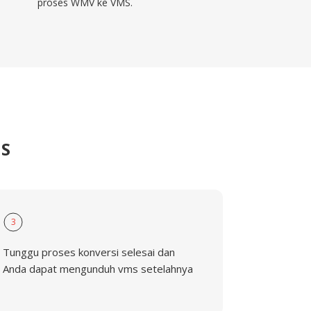
proses WMV ke VMS.
MS
3
Tunggu proses konversi selesai dan
Anda dapat mengunduh vms setelahnya