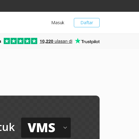
Masuk
Daftar
a
10,220
ulasan di
VMS
tuk