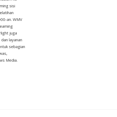
ming sisi
elatihan
2000-an. WMV
treaming
light juga
 dan layanan
untuk sebagian
was,
ows Media.