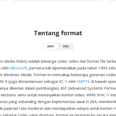
Tentang format
WMV
VMS
Media Video) adalah keluarga codec video dan format file terka
 oleh
Microsoft
, pertama kali diperkenalkan pada tahun 1999 seb
rk Windows Media. Format ini mencakup beberapa generasi codec
MV 9 (juga distandarisasi sebagai VC-1 oleh
SMPTE
di bawah spesi
sanya dikemas dalam pembungkus ASF (Advanced Systems Format
ekstensi .wmv untuk menunjukkan konten video. WMV 9/VC-1 me
presi yang sebanding dengan implementasi awal H.264, memberik
aik pada bit rate moderat dan mendapatkan adopsi untuk konten
y sebagai codec yang disetujui. Format ini terintegrasi secara m