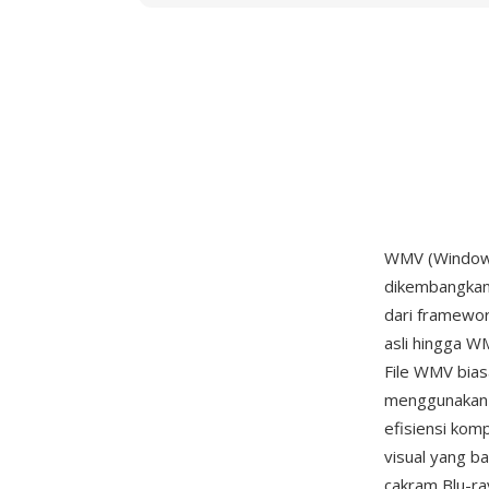
WMV (Windows 
dikembangkan
dari framewo
asli hingga W
File WMV bia
menggunakan 
efisiensi kom
visual yang b
cakram Blu-ra