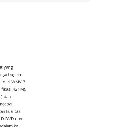
it yang
agai bagian
, dari WMV 7
fikasi 421M).
) dan
ncapai
an kualitas
 HD DVD dan
endalam ke