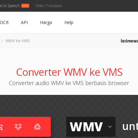
xt to Speech
Video Translator
OCR
API
Harga
Help
Istimew
WMV ke VMS
Converter WMV ke VMS
Converter audio WMV ke VMS berbasis browser
WMV
un