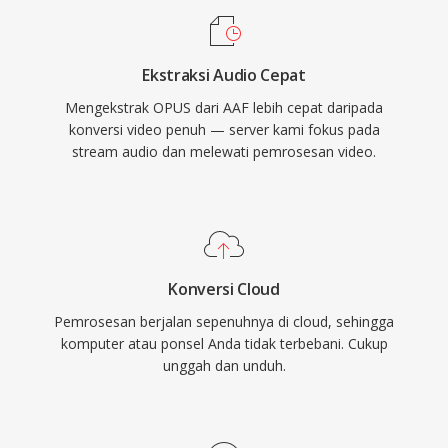
pada rate yang setara. Dan latensi rendahnya
menjadikannya codec wajib untuk WebRTC,
Ekstraksi Audio Cepat
sehingga setiap browser modern dilengkapi
Mengekstrak OPUS dari AAF lebih cepat daripada
dengan decoder Opus. WhatsApp, Discord,
konversi video penuh — server kami fokus pada
Zoom, dan YouTube semuanya mengandalkan
stream audio dan melewati pemrosesan video.
Opus untuk audio real-time.
Konversi Cloud
Pemrosesan berjalan sepenuhnya di cloud, sehingga
komputer atau ponsel Anda tidak terbebani. Cukup
unggah dan unduh.