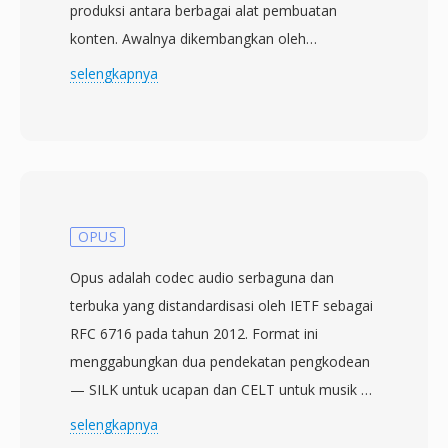
produksi antara berbagai alat pembuatan
konten. Awalnya dikembangkan oleh
konsorsium yang meliputi Microsoft, Avid
selengkapnya
Technology, dan Adobe Systems, format ini
kini dikelola oleh Advanced Media Workflow
Association (AMWA). Pertama kali dirilis pada
tahun 1998, AAF menyediakan kerangka
metadata yang kaya dan tidak hanya
menyimpan data esensi audio dan video, tetapi
OPUS
juga keputusan editorial, parameter efek,
Opus adalah codec audio serbaguna dan
transisi, dan struktur timeline. Hal ini
terbuka yang distandardisasi oleh IETF sebagai
membuatnya sangat bernilai dalam alur kerja
RFC 6716 pada tahun 2012. Format ini
pasca-produksi di mana proyek berpindah
menggabungkan dua pendekatan pengkodean
antara sistem editing yang berbeda dan perlu
— SILK untuk ucapan dan CELT untuk musik —
mempertahankan informasi komposisi
menjadi satu algoritma yang memadukan
selengkapnya
kompleks yang akan dibuang oleh format yang
keduanya berdasarkan tipe konten dan bitrate.