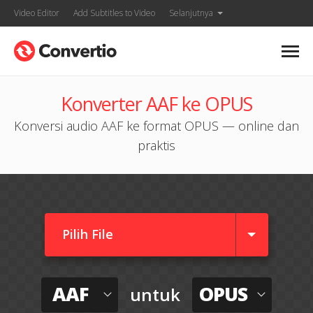
Video Editor
Add Subtitles to Video
Selanjutnya
Konverter AAF ke OPUS
Konversi audio AAF ke format OPUS — online dan
praktis
Pilih File
AAF
OPUS
untuk