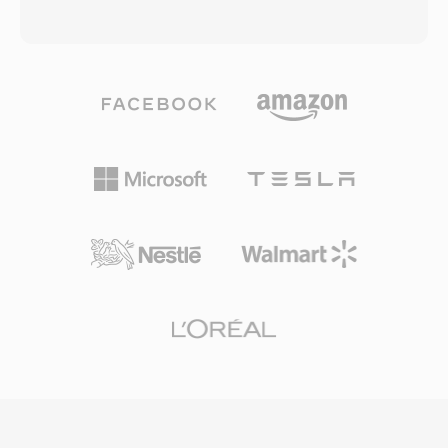
lebih sederhana. AAF mendukung media
Desain hibrida ini memungkinkan Opus
tertanam maupun yang direferensikan,
mengungguli hampir setiap codec lain di
memberikan editor fleksibilitas untuk
berbagai penggunaan: suara latensi rendah
menggabungkan semuanya ke dalam satu file
pada 6 kbps, musik berkualitas tinggi pada 128
atau menyimpan media secara eksternal
kbps, dan segala sesuatu di antaranya. Format
dengan referensi tertaut. Format ini menangani
ini mendukung bitrate dari 6 hingga 510 kbps,
beberapa trek video dan audio dengan
sample rate hingga 48 kHz, dan ukuran frame
dukungan timecode penuh, menjadikannya
sekecil 2,5 ms, memberikannya latensi
sarana yang andal untuk proyek siaran dan film.
algoritmik terendah dari codec audio
Pendekatan terstruktur terhadap pelestarian
mainstream mana pun. Tiga keunggulan
metadata berarti transisi, keyframe, dan
membuat Opus sangat menarik. Format ini
hubungan klip tetap terjaga saat berpindah
sepenuhnya bebas royalti dan open-source,
antar aplikasi, mengurangi pengerjaan ulang
menghilangkan hambatan lisensi yang
dan rekonstruksi manual saat berkolaborasi di
menahan codec proprietary. Format ini
berbagai platform produksi.
mencapai kualitas transparan pada sekitar
setengah bitrate MP3 dan mengalahkan AAC