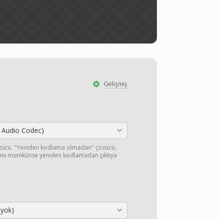
Gelişmiş
 Audio Codec)
özücü. "Yeniden kodlama olmadan" çözücü,
ışını mümkünse yeniden kodlamadan çıktıya
 yok)