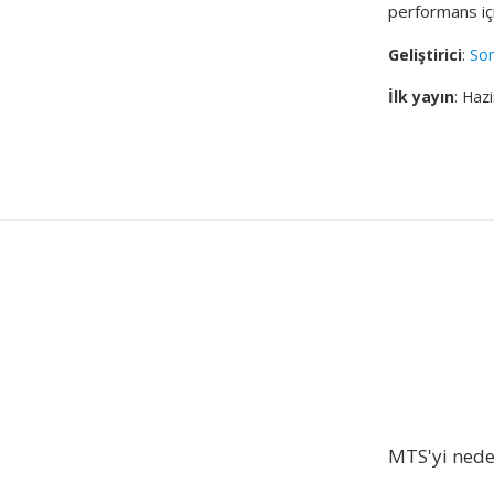
performans iç
Geliştirici
:
So
İlk yayın
: Haz
MTS'yi ned