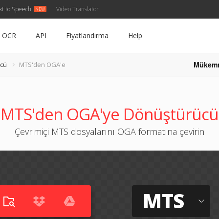
xt to Speech
Video Translator
OCR
API
Fiyatlandırma
Help
Mükem
cü
MTS'den OGA'e
MTS'den OGA'ye Dönüştürücü
Çevrimiçi MTS dosyalarını OGA formatına çevirin
MTS