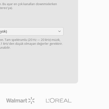
yın. Bu ayar en çok kanalları downmixlerken
stereo'ya).
 yok)
ayın. Tam spektrumlu (20 Hz — 20 kHz) müzik,
44.1 kHz'den düşük olmayan değerler gerektirir.
unabilir.