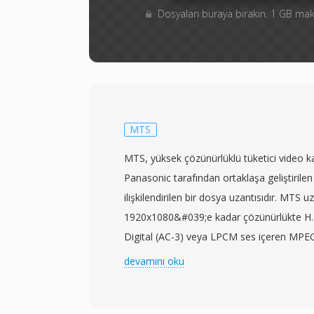
Dosyaları buraya bırakın. 1 GB m
MTS
MTS, yüksek çözünürlüklü tüketici video k
Panasonic tarafından ortaklaşa geliştirile
ilişkilendirilen bir dosya uzantısıdır. MTS uz
1920x1080&#039;e kadar çözünürlükte H.
Digital (AC-3) veya LPCM ses içeren MPEG-2
barındırır. MTS tanımlaması, AVCHD içeriğ
devamını oku
ortamından erişildiğinde kullanılır; buna k
genellikle Blu-ray disk bağlamlarında aynı