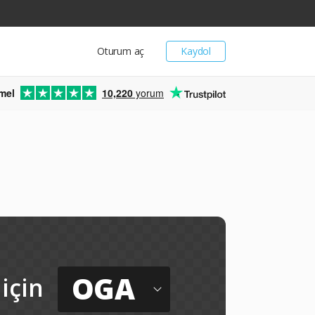
Oturum aç
Kaydol
mel
10,220
yorum
OGA
için