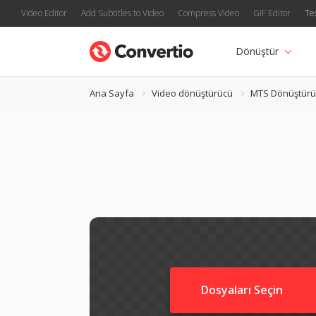
Video Editor
Add Subtitles to Video
Compress Video
GIF Editor
Te
Dönüştür
Ana Sayfa
Video dönüştürücü
MTS Dönüştürü
Dosyaları Seçin