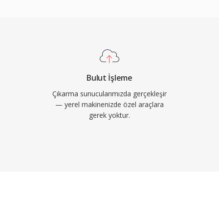
görür.
ilişkili kodekleri tamamen
cilli formatları etkileyen
nır. Format, sanatçı,
lde etiketlemek için
A, Firefox, Chromium
saüstü ortamında yerel
Bulut İşleme
leme iş akışları için
Çıkarma sunucularımızda gerçekleşir
— yerel makinenizde özel araçlara
gerek yoktur.