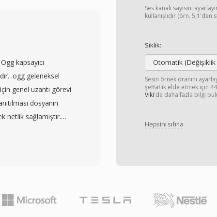
iğer üreticilerin tüketici
Ses kanalı sayısını ayarla
dosyalarını bellek
kullanışlıdır (örn. 5,1'den 
ılandırılmış bir dizin
a için klipleri
Sıklık:
rıyla birlikte sunar.
 Ogg kapsayıcı
Otomatik (Değişiklik
nkronizasyonunu korumak
dır. .ogg geleneksel
Sesin örnek oranını ayarl
erimli arama için rastgele
şeffaflık elde etmek için 
için genel uzantı görevi
Viki
'de daha fazla bilgi bul
ı, kamera sensörünün
nıtılması dosyanın
 iş akışları için kaynak
ek netlik sağlamıştır.
64 sıkıştırmasının
Hepsini sıfırla
, Speex veya Opus ile
rasında etkili bir denge
ek bağımsızdır ve
DHC bellek kartlarında
 tabanlı arama desteği
tüm büyük video
ev görür. OGA&#039;nın
r ve doğrudan
zantısıyla karşılaşan
 ancak bazı iş akışları
nızca ses oynatma için
n düzenlemeye optimize
e süreleri ve daha düşük