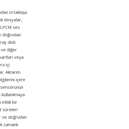
ndan ortaklaşa
ılı dosyalar,
a LPCM ses
ne doğrudan
-ray disk
 ve diğer
kartları veya
ra içi
ar. Aktarım
ilerini içerir
ra sensörünün
k kullanılmaya
etkili bir
 süreleri
ır ve doğrudan
ek zamanlı