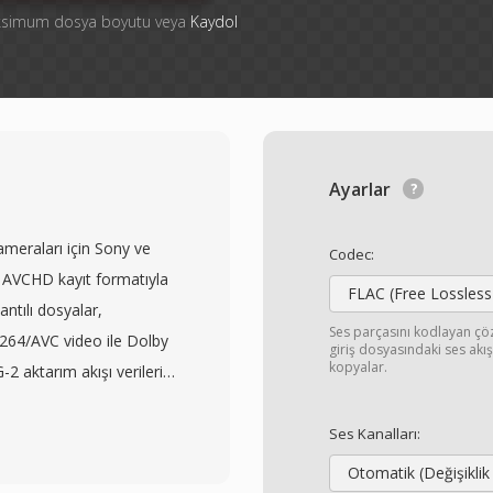
aksimum dosya boyutu veya
Kaydol
Ayarlar
ameraları için Sony ve
Codec:
n AVCHD kayıt formatıyla
FLAC (Free Lossless
antılı dosyalar,
Ses parçasını kodlayan ç
264/AVC video ile Dolby
giriş dosyasındaki ses ak
kopyalar.
 aktarım akışı verileri
ine doğrudan kayıt
arşın M2TS dosyaları
Ses Kanalları:
 aktarım akışı formatına
Otomatik (Değişiklik