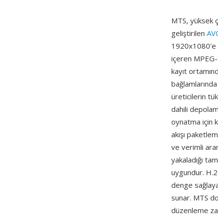
MTS, yüksek çö
geliştirilen
AV
1920x1080'e k
içeren MPEG-2 
kayıt ortamınd
bağlamlarında 
üreticilerin t
dahili depolam
oynatma için k
akışı paketlem
ve verimli ara
yakaladığı tam
uygundur. H.26
denge sağlaya
sunar. MTS do
düzenleme zama