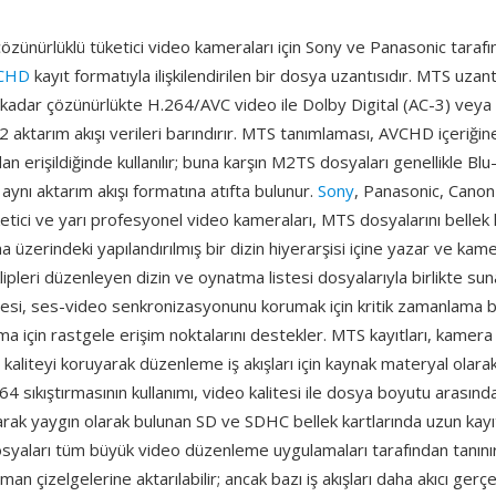
zünürlüklü tüketici video kameraları için Sony ve Panasonic tarafı
CHD
kayıt formatıyla ilişkilendirilen bir dosya uzantısıdır. MTS uzant
adar çözünürlükte H.264/AVC video ile Dolby Digital (AC-3) vey
aktarım akışı verileri barındırır. MTS tanımlaması, AVCHD içeriği
an erişildiğinde kullanılır; buna karşın M2TS dosyaları genellikle Blu
aynı aktarım akışı formatına atıfta bulunur.
Sony
, Panasonic, Canon
üketici ve yarı profesyonel video kameraları, MTS dosyalarını bellek 
a üzerindeki yapılandırılmış bir dizin hiyerarşisi içine yazar ve kame
lipleri düzenleyen dizin ve oynatma listesi dosyalarıyla birlikte sun
esi, ses-video senkronizasyonunu korumak için kritik zamanlama bilg
ma için rastgele erişim noktalarını destekler. MTS kayıtları, kame
 kaliteyi koruyarak düzenleme iş akışları için kaynak materyal olara
4 sıkıştırmasının kullanımı, video kalitesi ile dosya boyutu arasında 
rak yaygın olarak bulunan SD ve SDHC bellek kartlarında uzun kayıt
syaları tüm büyük video düzenleme uygulamaları tarafından tanın
n çizelgelerine aktarılabilir; ancak bazı iş akışları daha akıcı gerç