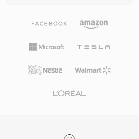
indirildiğinde zil sesi, aramalar, alarmlar ve
Opus ile kodlanmış ses taşıyabilir — kapsayıcı
kişiye özel uyarılar için iOS ayarlarına entegre
kodek bağımsızdır ve zincirleme mantıksal bit
olur. Pratik avantajları arasında iTunes eşitleme
akışları ile granül tabanlı arama desteği sunan
veya AirDrop aracılığıyla herhangi bir
bir taşıma sarmalayıcısı olarak işlev görür.
iPhone&#039;a zahmetsiz dağıtım, küçük
OGA&#039;nın bir avantajı birlikte
dosya boyutlarında bile AAC kodekinden yüksek
çalışabilirliğidir: .oga uzantısıyla karşılaşan
kaliteli oynatma ve anında arayan kimliği için
uygulamalar video parçaları aramadan yalnızca
belirli kişilere bireysel zil sesleri atama imkanı
ses oynatma için optimize edebilir, bu da daha
yer alır.
hızlı yükleme süreleri ve daha düşük bellek
kullanımı sağlar. Ogg kapsayıcısı ve ilişkili
kodekleri tamamen açık kaynak ve telifsiz
olduğundan OGA, tescilli formatları etkileyen
patent lisanslama karmaşıklıklarından kaçınır.
Format, sanatçı, albüm ve parça bilgilerini
standart bir şekilde etiketlemek için Vorbis
yorum üst verilerini destekler. OGA, Firefox,