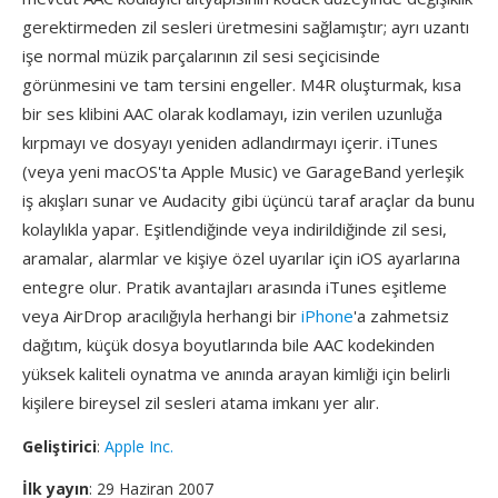
gerektirmeden zil sesleri üretmesini sağlamıştır; ayrı uzantı
işe normal müzik parçalarının zil sesi seçicisinde
görünmesini ve tam tersini engeller. M4R oluşturmak, kısa
bir ses klibini AAC olarak kodlamayı, izin verilen uzunluğa
kırpmayı ve dosyayı yeniden adlandırmayı içerir. iTunes
(veya yeni macOS'ta Apple Music) ve GarageBand yerleşik
iş akışları sunar ve Audacity gibi üçüncü taraf araçlar da bunu
kolaylıkla yapar. Eşitlendiğinde veya indirildiğinde zil sesi,
aramalar, alarmlar ve kişiye özel uyarılar için iOS ayarlarına
entegre olur. Pratik avantajları arasında iTunes eşitleme
veya AirDrop aracılığıyla herhangi bir
iPhone
'a zahmetsiz
dağıtım, küçük dosya boyutlarında bile AAC kodekinden
yüksek kaliteli oynatma ve anında arayan kimliği için belirli
kişilere bireysel zil sesleri atama imkanı yer alır.
Geliştirici
:
Apple Inc.
İlk yayın
: 29 Haziran 2007