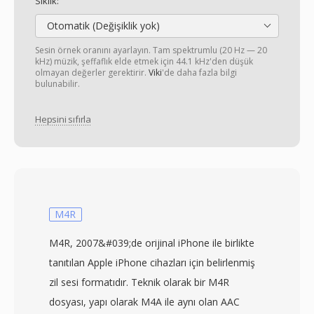
Sıklık:
Otomatik (Değişiklik yok)
Sesin örnek oranını ayarlayın. Tam spektrumlu (20 Hz — 20
kHz) müzik, şeffaflık elde etmek için 44.1 kHz'den düşük
olmayan değerler gerektirir.
Viki
'de daha fazla bilgi
bulunabilir.
Hepsini sıfırla
M4R
M4R, 2007&#039;de orijinal iPhone ile birlikte
tanıtılan Apple iPhone cihazları için belirlenmiş
zil sesi formatıdır. Teknik olarak bir M4R
dosyası, yapı olarak M4A ile aynı olan AAC