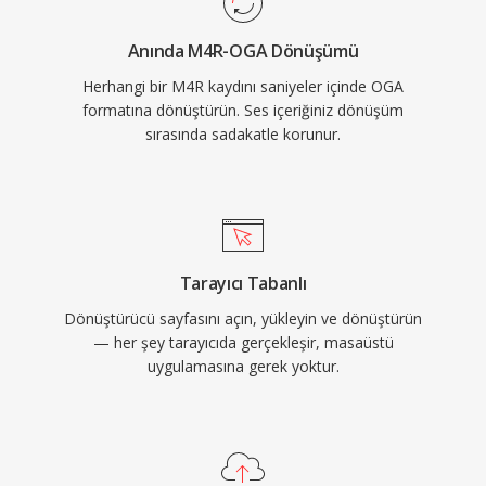
Chromium tabanlı tarayıcılar, VLC ve çoğu Linux
Anında M4R-OGA Dönüşümü
masaüstü ortamında yerel olarak oynatılarak
Herhangi bir M4R kaydını saniyeler içinde OGA
web ses dağıtımı ve arşivleme iş akışları için
formatına dönüştürün. Ses içeriğiniz dönüşüm
pratik bir seçenek sunar.
sırasında sadakatle korunur.
Tarayıcı Tabanlı
Dönüştürücü sayfasını açın, yükleyin ve dönüştürün
— her şey tarayıcıda gerçekleşir, masaüstü
uygulamasına gerek yoktur.