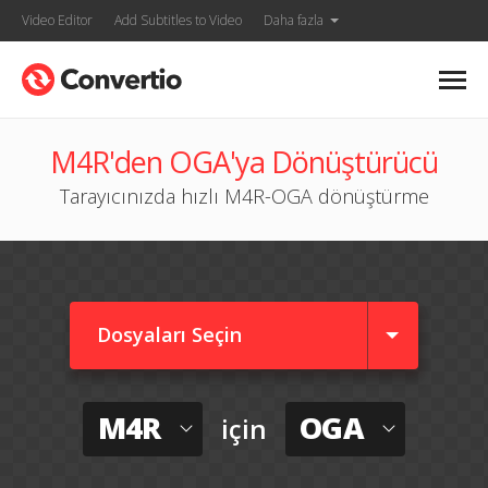
Video Editor
Add Subtitles to Video
Daha fazla
M4R'den OGA'ya Dönüştürücü
Tarayıcınızda hızlı M4R-OGA dönüştürme
Dosyaları Seçin
M4R
OGA
için