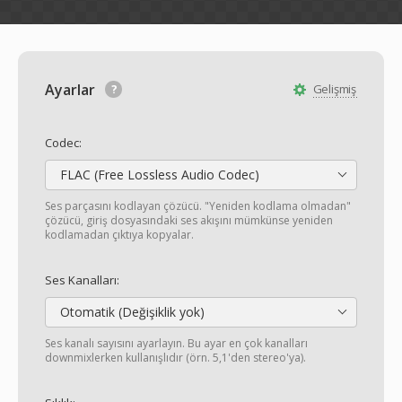
Ayarlar
Gelişmiş
Codec:
FLAC (Free Lossless Audio Codec)
Ses parçasını kodlayan çözücü. "Yeniden kodlama olmadan"
çözücü, giriş dosyasındaki ses akışını mümkünse yeniden
kodlamadan çıktıya kopyalar.
Ses Kanalları:
Otomatik (Değişiklik yok)
Ses kanalı sayısını ayarlayın. Bu ayar en çok kanalları
downmixlerken kullanışlıdır (örn. 5,1'den stereo'ya).