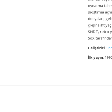
oynatma tahmi
sıkıştırma aç
dosyaları, geliş
çıkışına ihtiy
SNDT, retro y
SoX tarafında
Geliştirici
:
Sn
İlk yayın
: 199