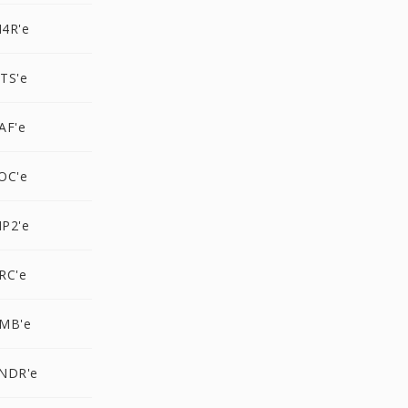
4R'e
TS'e
AF'e
OC'e
P2'e
RC'e
AMB'e
NDR'e