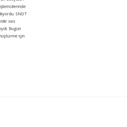
işlemcilerinde
iliyordu. SNDT
ilir ses
rıydı. Bugün
nüştürme için