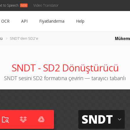
xt to Speech
Video Translator
OCR
API
Fiyatlandırma
Help
Mükem
cü
SNDT'den SD2'e
SNDT - SD2 Dönüştürücü
SNDT sesini SD2 formatına çevirin — tarayıcı tabanlı
SNDT