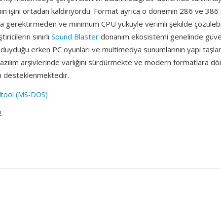
n işini ortadan kaldırıyordu. Format ayrıca o dönemin 286 ve 386 
ma gerektirmeden ve minimum CPU yüküyle verimli şekilde çözüleb
tiricilerin sınırlı
Sound Blaster
donanım ekosistemi genelinde güven
aç duyduğu erken PC oyunları ve multimedya sunumlarının yapı taşla
azılım arşivlerinde varlığını sürdürmekte ve modern formatlara dö
n desteklenmektedir.
dtool (MS-DOS)
2