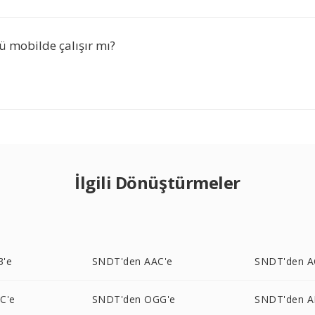
 mobilde çalışır mı?
İlgili Dönüştürmeler
3'e
SNDT'den AAC'e
SNDT'den A
C'e
SNDT'den OGG'e
SNDT'den A