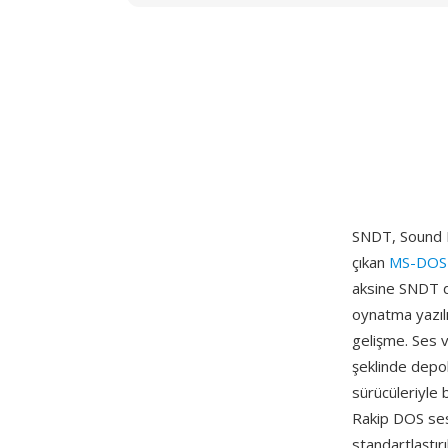
SNDT, Sound Bl
çıkan
MS-DOS
aksine SNDT do
oynatma yazılı
gelişme. Ses v
şeklinde depol
sürücüleriyle 
Rakip DOS ses 
standartlaştı