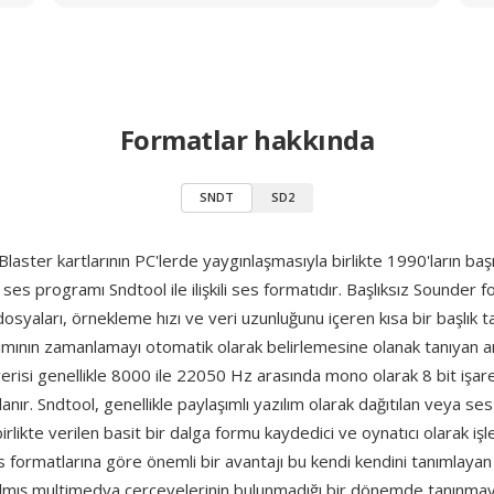
Formatlar hakkında
SNDT
SD2
aster kartlarının PC'lerde yaygınlaşmasıyla birlikte 1990'ların ba
ses programı Sndtool ile ilişkili ses formatıdır. Başlıksız Sounder f
syaları, örnekleme hızı ve veri uzunluğunu içeren kısa bir başlık t
mının zamanlamayı otomatik olarak belirlemesine olanak tanıyan an
erisi genellikle 8000 ile 22050 Hz arasında mono olarak 8 bit işa
anır. Sndtool, genellikle paylaşımlı yazılım olarak dağıtılan veya ses
birlikte verilen basit bir dalga formu kaydedici ve oynatıcı olarak iş
formatlarına göre önemli bir avantajı bu kendi kendini tanımlayan 
rılmış multimedya çerçevelerinin bulunmadığı bir dönemde tanınma