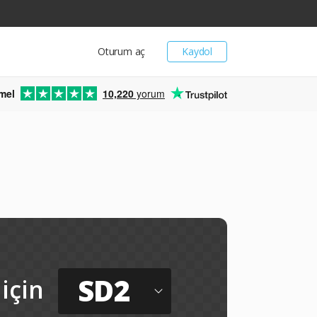
Oturum aç
Kaydol
mel
10,220
yorum
SD2
için