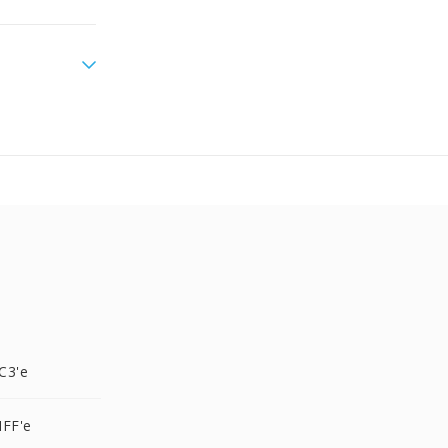
C3'e
IFF'e