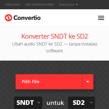
Video Editor
Add Subtitles to Video
Selanjutnya
Konverter SNDT ke SD2
Ubah audio SNDT ke SD2 — tanpa instalasi
software
Pilih File
SNDT
SD2
untuk