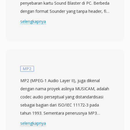
penyebaran kartu Sound Blaster di PC. Berbeda
dengan format Sounder yang tanpa header, file
SNDT menyertakan header singkat dengan
selengkapnya
sample rate dan panjang data — peningkatan
yang berarti yang memungkinkan perangkat
lunak pemutaran menentukan timing secara
otomatis. Data audio disimpan sebagai PCM
unsigned 8-bit, biasanya pada 8000 hingga
22050 Hz dalam mono. Sndtool berfungsi
MP2
sebagai perekam dan pemutar bentuk
MP2 (MPEG-1 Audio Layer II), juga dikenal
gelombang sederhana, sering didistribusikan
dengan nama proyek aslinya MUSICAM, adalah
sebagai shareware atau disertakan dengan
codec audio perseptual yang distandardisasi
driver kartu suara. Keunggulan utama dibanding
sebagai bagian dari ISO/IEC 11172-3 pada
format audio DOS pesaing adalah header yang
tahun 1993. Sementara penerusnya MP3
mendeskripsikan diri sendiri ini, yang
menarik perhatian konsumen, MP2 mengukir
selengkapnya
menghilangkan tebakan saat memutar file yang
niche yang tahan lama di broadcasting