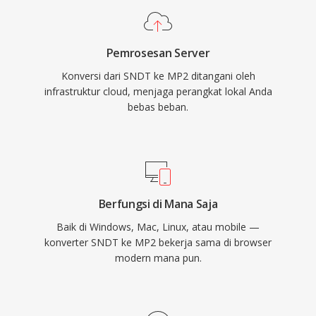
siaran langsung di mana sinkronisasi bibir
penting. Tiga keunggulan menjaga MP2 tetap
Pemrosesan Server
relevan beberapa dekade setelah standardisasi:
Konversi dari SNDT ke MP2 ditangani oleh
degradasi yang anggun di bawah kesalahan
infrastruktur cloud, menjaga perangkat lokal Anda
transmisi yang vital untuk sinyal over-the-air,
bebas beban.
delay encoding minimal yang cocok untuk
rantai siaran real-time, dan penerimaan
regulasi yang mapan di seluruh kerangka
broadcast Eropa dan Asia.
Berfungsi di Mana Saja
Baik di Windows, Mac, Linux, atau mobile —
konverter SNDT ke MP2 bekerja sama di browser
modern mana pun.