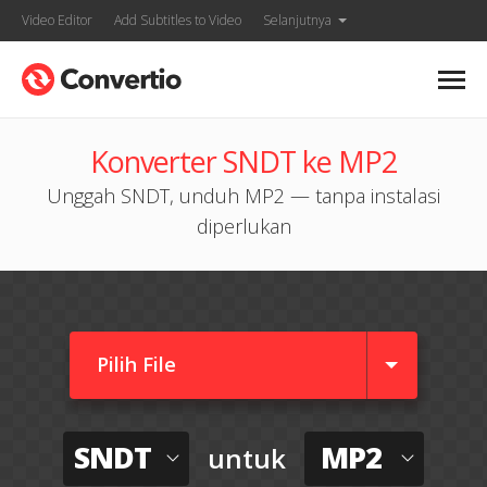
Video Editor
Add Subtitles to Video
Selanjutnya
Konverter SNDT ke MP2
Unggah SNDT, unduh MP2 — tanpa instalasi
diperlukan
Pilih File
SNDT
MP2
untuk