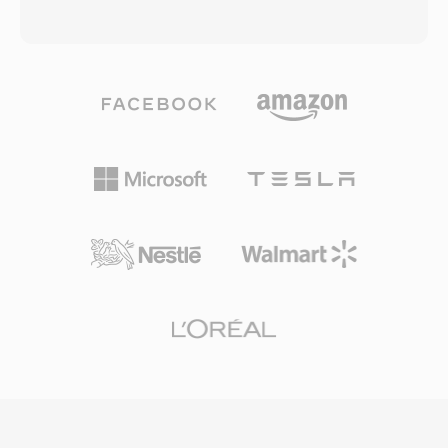
tidak dikenal — masalah nyata sebelum
profesional yang masih dipertahankan hingga
kerangka multimedia terstandarisasi ada.
hari ini. Codec ini membagi audio menjadi 32
Format ini juga efisien untuk didekode, tidak
sub-band melalui polyphase filter bank,
memerlukan dekompresi dan overhead CPU
menerapkan model psikoakustik untuk
minimal pada prosesor 286 dan 386 saat itu.
menentukan ambang batas masking, kemudian
File SNDT berfungsi sebagai blok bangunan
mengkuantisasi dan melakukan Huffman-
untuk game PC awal dan presentasi
coding pada setiap sub-band. Penerapan
multimedia, di mana pengembang memerlukan
broadcast tipikal menggunakan 192-384 kbps
audio yang andal di seluruh ekosistem
untuk stereo, menghasilkan kualitas transparan
perangkat keras Sound Blaster yang terbatas.
dengan kompleksitas encoder yang lebih
Saat ini, SNDT bertahan dalam arsip perangkat
rendah dan ketahanan error yang lebih baik
lunak retro dan didukung oleh SoX untuk
dibanding Layer III. Properti ini menjelaskan
konversi ke format modern.
mengapa televisi DVB, radio digital DAB, dan
standar camcorder HDV semuanya
mewajibkan atau lebih memilih MP2. Latensi
encoder juga lebih pendek, sifat penting untuk