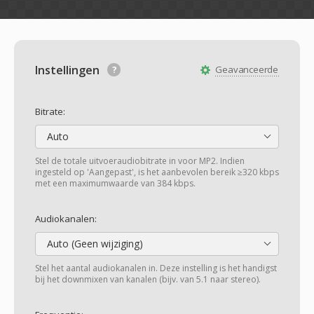
Instellingen
Geavanceerde
Bitrate:
Auto
Stel de totale uitvoeraudiobitrate in voor MP2. Indien
ingesteld op 'Aangepast', is het aanbevolen bereik ≥320 kbps
met een maximumwaarde van 384 kbps.
Audiokanalen:
Auto (Geen wijziging)
Stel het aantal audiokanalen in. Deze instelling is het handigst
bij het downmixen van kanalen (bijv. van 5.1 naar stereo).