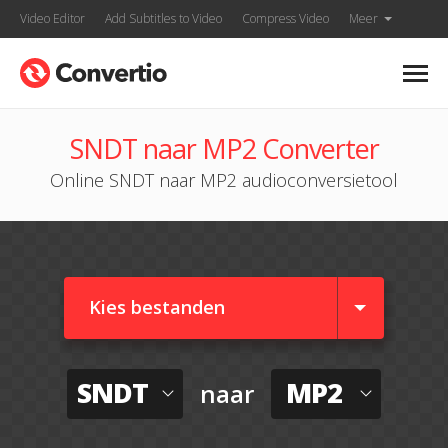
Video Editor
Add Subtitles to Video
Compress Video
Meer
SNDT naar MP2 Converter
Online SNDT naar MP2 audioconversietool
Kies bestanden
SNDT
MP2
naar