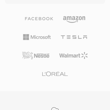
onbekende bestanden elimineerde — één reeel
van vandaag bezet houdt. De codec splitst
probleem voordat gestandaardiseerde
audio in 32 subbanden via één polyfase-
multimediakaders bestonden. Het formaat was
filterbank, past één psychoakoestisch model
ook efficiënt te decoderen, zonder
toe om maskeringsdrempels te bepalen en
decompressie en met minimale CPU-belasting
kwantiseert en Huffman-codeert vervolgens
op de 286- en 386-processoren van die tijd.
elke subband dienovereenkomstig. Typische
SNDT-bestanden dienden als bouwstenen voor
omroepassingen gebruiken 192-384 kbps voor
vroege pc-games en multimediapresentaties,
stereo, wat transparante kwaliteit oplevert met
waar ontwikkelaars betrouwbare audio nodig
lagere encodercomplexiteit en betere
hadden over het beperkte Sound Blaster-
foutbestendigheid dan Layer III. Deze
hardware-ecosysteem. Vandaag de dag
eigenschappen verklaren waarom DVB-
overleeft SNDT in retro-softwarearchieven en
televisie, DAB digitale radio en de HDV-
wordt het ondersteund door SoX voor
camcorderstandaard allemaal MP2 verplichten
conversie naar moderne formaten.
of prefereren. De encoderlatentie is ook korter,
één belangrijk kenmerk voor live-uitzending
waar lipsynchronisatie ertoe doet. Drie