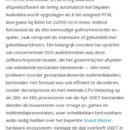
afspeelsoftware de timing automatisch kon bepalen.
Audiodata wordt opgeslagen als 8-bit unsigned PCM,
doorgaans bij 8000 tot 22050 Hz in mono. Sndtool
functioneerde als één eenvoudige golfvormrecorder en -
speler, vaak verspreid als shareware of gebundeld met
geluidskaartdrivers. Één belangrijk voordeel ten opzichte
van concurrerende DOS-audioformaten was deze
zelfbeschrijvende header, die het giswerk bij het afspelen
van onbekende bestanden elimineerde — één reeel
probleem voordat gestandaardiseerde multimediakaders
bestonden. Het formaat was ook efficiënt te decoderen,
zonder decompressie en met minimale CPU-belasting op
de 286- en 386-processoren van die tijd. SNDT-bestanden
dienden als bouwstenen voor vroege pc-games en
multimediapresentaties, waar ontwikkelaars betrouwbare
audio nodig hadden over het beperkte
Sound Blaster
-
hardware-ecosysteem. Vandaag de dag overleeft SNDT in