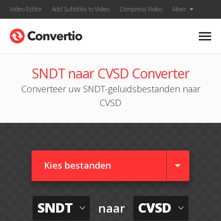
Video Editor
Add Subtitles to Video
Compress Video
Meer
SNDT naar CVSD Converter
Converteer uw SNDT-geluidsbestanden naar
CVSD
Kies bestanden
SNDT
CVSD
naar