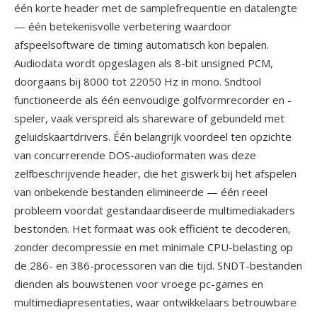
één korte header met de samplefrequentie en datalengte
— één betekenisvolle verbetering waardoor
afspeelsoftware de timing automatisch kon bepalen.
Audiodata wordt opgeslagen als 8-bit unsigned PCM,
doorgaans bij 8000 tot 22050 Hz in mono. Sndtool
functioneerde als één eenvoudige golfvormrecorder en -
speler, vaak verspreid als shareware of gebundeld met
geluidskaartdrivers. Één belangrijk voordeel ten opzichte
van concurrerende DOS-audioformaten was deze
zelfbeschrijvende header, die het giswerk bij het afspelen
van onbekende bestanden elimineerde — één reeel
probleem voordat gestandaardiseerde multimediakaders
bestonden. Het formaat was ook efficiënt te decoderen,
zonder decompressie en met minimale CPU-belasting op
de 286- en 386-processoren van die tijd. SNDT-bestanden
dienden als bouwstenen voor vroege pc-games en
multimediapresentaties, waar ontwikkelaars betrouwbare