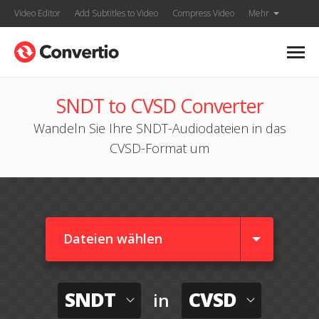
Video Editor
Add Subtitles to Video
Compress Video
Mehr
SNDT to CVSD Converter
Wandeln Sie Ihre SNDT-Audiodateien in das
CVSD-Format um
Dateien wählen
SNDT
CVSD
in