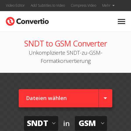
Video Editor
Add Subtitles to Video
Compress Video
Mehr
SNDT to GSM Converter
Unkomplizierte SNDT-zu-GSM-
Formatkonvertierung
Dateien wählen
SNDT
GSM
in