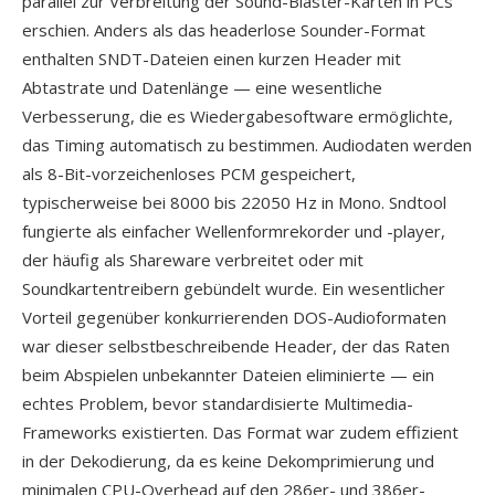
parallel zur Verbreitung der Sound-Blaster-Karten in PCs
erschien. Anders als das headerlose Sounder-Format
enthalten SNDT-Dateien einen kurzen Header mit
Abtastrate und Datenlänge — eine wesentliche
Verbesserung, die es Wiedergabesoftware ermöglichte,
das Timing automatisch zu bestimmen. Audiodaten werden
als 8-Bit-vorzeichenloses PCM gespeichert,
typischerweise bei 8000 bis 22050 Hz in Mono. Sndtool
fungierte als einfacher Wellenformrekorder und -player,
der häufig als Shareware verbreitet oder mit
Soundkartentreibern gebündelt wurde. Ein wesentlicher
Vorteil gegenüber konkurrierenden DOS-Audioformaten
war dieser selbstbeschreibende Header, der das Raten
beim Abspielen unbekannter Dateien eliminierte — ein
echtes Problem, bevor standardisierte Multimedia-
Frameworks existierten. Das Format war zudem effizient
in der Dekodierung, da es keine Dekomprimierung und
minimalen CPU-Overhead auf den 286er- und 386er-