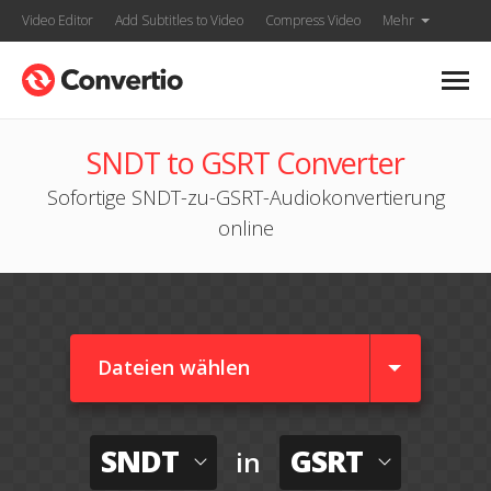
Video Editor
Add Subtitles to Video
Compress Video
Mehr
SNDT to GSRT Converter
Sofortige SNDT-zu-GSRT-Audiokonvertierung
online
Dateien wählen
SNDT
GSRT
in