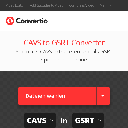
Video Editor
Add Subtitles to Video
Compress Video
Mehr
CAVS to GSRT Converter
Audio aus CAVS extrahieren und als GSRT
speichern — online
Dateien wählen
CAVS
GSRT
in