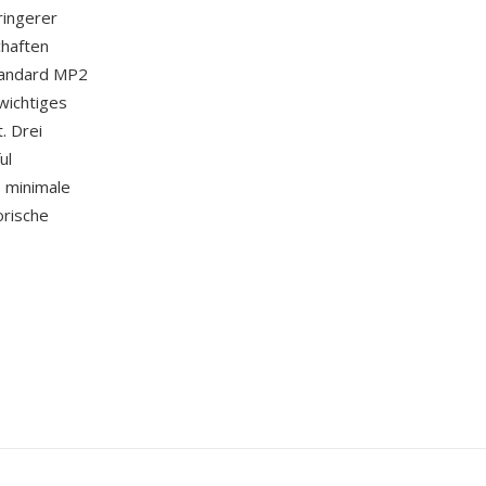
ringerer
chaften
tandard MP2
wichtiges
. Drei
ul
, minimale
orische