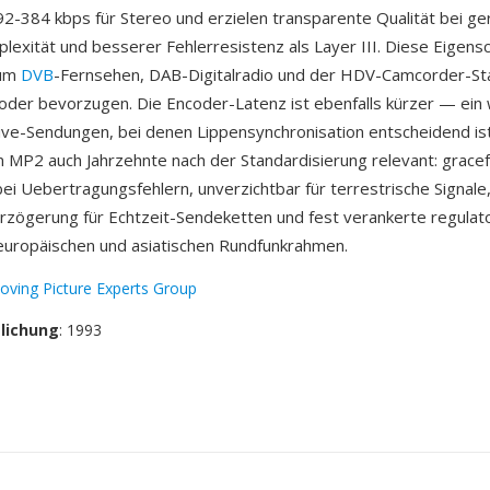
-384 kbps für Stereo und erzielen transparente Qualität bei ge
exität und besserer Fehlerresistenz als Layer III. Diese Eigens
rum
DVB
-Fernsehen, DAB-Digitalradio und der HDV-Camcorder-S
oder bevorzugen. Die Encoder-Latenz ist ebenfalls kürzer — ein 
ive-Sendungen, bei denen Lippensynchronisation entscheidend ist
en MP2 auch Jahrzehnte nach der Standardisierung relevant: gracef
ei Uebertragungsfehlern, unverzichtbar für terrestrische Signale
zögerung für Echtzeit-Sendeketten und fest verankerte regulat
europäischen und asiatischen Rundfunkrahmen.
oving Picture Experts Group
tlichung
: 1993