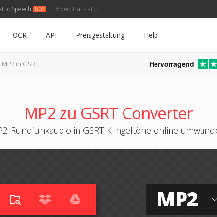
xt to Speech
Video Translator
OCR
API
Preisgestaltung
Help
Hervorragend
MP2 in GSRT
MP2 zu GSRT Converter
2-Rundfunkaudio in GSRT-Klingeltöne online umwand
MP2