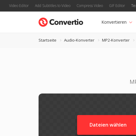
Video Editor
Add Subtitles to Video
Compress Video
GIF Editor
Te
Konvertieren
Startseite
Audio-Konverter
MP2-Konverter
MP
Dateien wählen