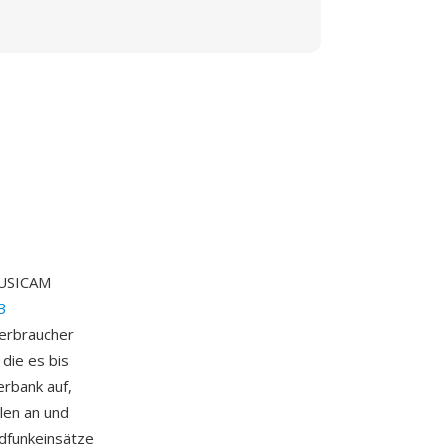
MUSICAM
3
Verbraucher
die es bis
erbank auf,
len an und
dfunkeinsätze