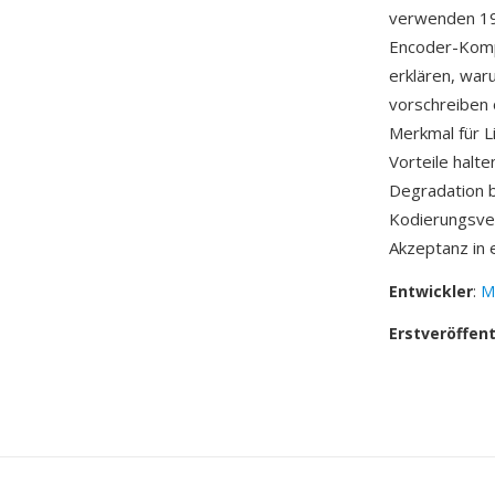
verwenden 192
Encoder-Kompl
erklären, wa
vorschreiben 
Merkmal für L
Vorteile halt
Degradation b
Kodierungsver
Akzeptanz in 
Entwickler
:
M
Erstveröffen