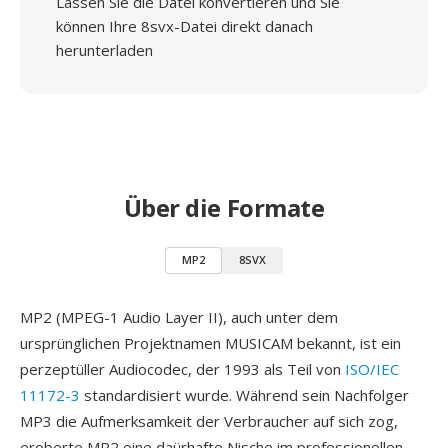
Lassen Sie die Datei konvertieren und Sie
können Ihre 8svx-Datei direkt danach
herunterladen
Über die Formate
MP2
8SVX
MP2 (MPEG-1 Audio Layer II), auch unter dem
ursprünglichen Projektnamen MUSICAM bekannt, ist ein
perzeptüller Audiocodec, der 1993 als Teil von
ISO/IEC
11172-3
standardisiert wurde. Während sein Nachfolger
MP3 die Aufmerksamkeit der Verbraucher auf sich zog,
eroberte MP2 eine daürhafte Nische im professionellen