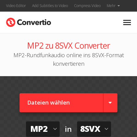
Video Editor
Add Subtitles to Video
Compress Video
Mehr
MP2 zu 8SVX Converter
MP2-Rundfunkaudio online ins 8SVX-Format
konvertieren
Dateien wählen
MP2
8SVX
in