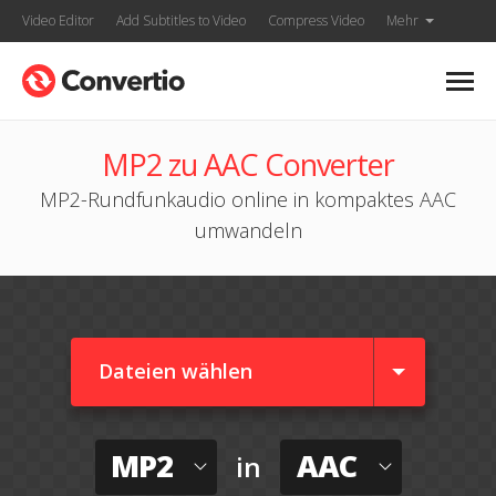
Video Editor
Add Subtitles to Video
Compress Video
Mehr
MP2 zu AAC Converter
MP2-Rundfunkaudio online in kompaktes AAC
umwandeln
Dateien wählen
MP2
AAC
in