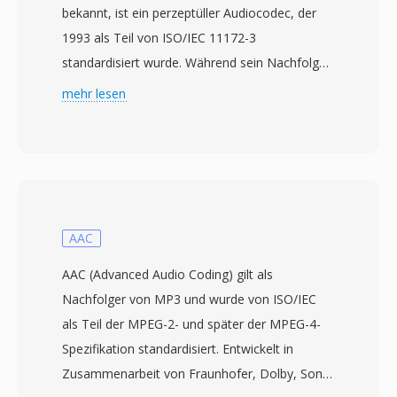
bekannt, ist ein perzeptüller Audiocodec, der
1993 als Teil von ISO/IEC 11172-3
standardisiert wurde. Während sein Nachfolger
MP3 die Aufmerksamkeit der Verbraucher auf
mehr lesen
sich zog, eroberte MP2 eine daürhafte Nische
im professionellen Rundfunk, die es bis heute
hält. Der Codec teilt Audio in 32 Subbänder
mithilfe einer Polyphasen-Filterbank auf,
wendet ein psychoakustisches Modell zur
Bestimmung von Maskierungsschwellen an und
AAC
quantisiert sowie Huffman-kodiert jedes
AAC (Advanced Audio Coding) gilt als
Subband entsprechend. Typische
Nachfolger von MP3 und wurde von ISO/IEC
Rundfunkeinsätze verwenden 192-384 kbps für
als Teil der MPEG-2- und später der MPEG-4-
Stereo und erzielen transparente Qualität bei
Spezifikation standardisiert. Entwickelt in
geringerer Encoder-Komplexität und besserer
Zusammenarbeit von Fraunhofer, Dolby, Sony,
Fehlerresistenz als Layer III. Diese