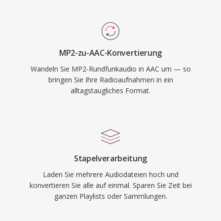
unterstützt das Format Abtastraten von 8 kHz
bis 96 kHz und bis zu 48 Kanäle, geeignet für
alles von Sprachanrufen bis hin zu Surround-
Sound. Drittens sorgt die breite Akzeptanz
MP2-zu-AAC-Konvertierung
durch Apple und andere dafür, dass praktisch
Wandeln Sie MP2-Rundfunkaudio in AAC um — so
jedes moderne Gerät, jeder Browser und jeder
bringen Sie Ihre Radioaufnahmen in ein
Mediaplayer AAC-Inhalte nativ wiedergeben
alltagstaugliches Format.
kann.
Stapelverarbeitung
Laden Sie mehrere Audiodateien hoch und
konvertieren Sie alle auf einmal. Sparen Sie Zeit bei
ganzen Playlists oder Sammlungen.