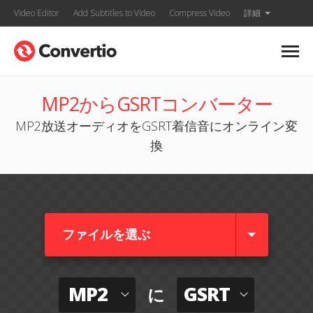
Video Editor
Add Subtitles to Video
Compress Video
詳細
MP2からGSRTコンバーター
MP2放送オーディオをGSRT着信音にオンライン変
換
ファイルを選ぶ
MP2
GSRT
に