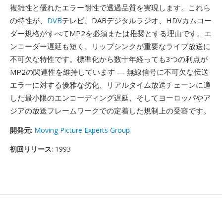
複雑性と優れたエラー耐性で透過品質を実現します。これら
の特性が、
DVB
テレビ、DABデジタルラジオ、HDVカムコー
ダー規格がすべてMP2を必須または推奨とする理由です。エ
ンコーダー遅延も短く、リップシンクが重要なライブ放送に
不可欠な特性です。標準化から数十年経っても3つの利点が
MP2の関連性を維持しています — 無線信号に不可欠な伝送
エラーに対する優雅な劣化、リアルタイム放送チェーンに適
した最小限のエンコーディング遅延、そしてヨーロッパやア
ジアの放送フレームワークでの定着した規制上の受容です。
開発元
:
Moving Picture Experts Group
初回リリース
: 1993