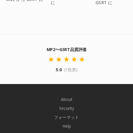
に
GSRT に
MP2〜GSRT品質評価
5.0
(1投票)
About
Security
フォーマット
Help