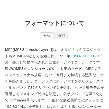
フォーマットについて
MP2
GSRT
MP2(MPEG-1 Audio Layer II)は、オリジナルのプロジェク
ト名MUSICAMとしても知られ、1993年に
ISO/IEC 11172-3
の一部として標準化された知覚オーディオコーデックです。
後継のMP3がコンシューマの注目を集めた一方、MP2はプ
ロフェッショナル放送において今日まで持続する堅固なニッ
チを築きました。コーデックはオーディオをポリフェーズフ
ィルタバンクで32のサブバンドに分割し、心理音響モデルを
適用してマスキング閾値を決定し、各サブバンドを量子化し
てHuffman符号化します。一般的な放送展開ではステレオに
192-384 kbpsを使用し、Layer IIIよりも低いエンコーダー